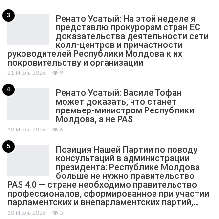
3
Ренато Усатый: На этой неделе я
представлю прокурорам стран ЕС
доказательства деятельности сети
колл-центров и причастности
руководителей Республики Молдова к их
покровительству и организации
21 Июль 2026
9
4
Ренато Усатый: Василе Тофан
может доказать, что станет
премьер-министром Республики
Молдова, а не PAS
10 Июль 2026
6
5
Позиция Нашей Партии по поводу
консультаций в администрации
президента: Республике Молдова
больше не нужно правительство
PAS 4.0 — стране необходимо правительство
профессионалов, сформированное при участии
парламентских и внепарламентских партий,…
10 Июль 2026
5