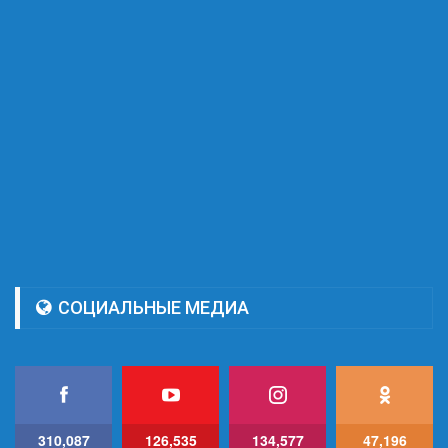
СОЦИАЛЬНЫЕ МЕДИА
310,087
126,535
134,577
47,196