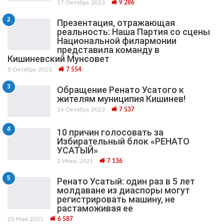
17 Октябрь 2023
9 286
2
Презентация, отражающая
реальность: Наша Партия со сцены
Национальной филармонии
представила команду в
Кишиневский Мунсовет
8 Октябрь 2023
7 554
3
Обращение Ренато Усатого к
жителям муниципия Кишинев!
16 Октябрь 2023
7 537
4
10 причин голосовать за
Избирательный блок «РЕНАТО
УСАТЫЙ»
2 Июнь 2021
7 136
5
Ренато Усатый: один раз в 5 лет
молдаване из диаспоры могут
регистрировать машину, не
растаможивая ее
25 Май 2021
6 587