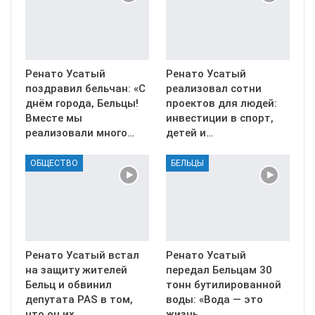
Ренато Усатый
Ренато Усатый
поздравил бельчан: «С
реализовал сотни
днём города, Бельцы!
проектов для людей:
Вместе мы
инвестиции в спорт,
реализовали много…
детей и…
ОБЩЕСТВО
БЕЛЬЦЫ
Ренато Усатый встал
Ренато Усатый
на защиту жителей
передал Бельцам 30
Бельц и обвинил
тонн бутилированной
депутата PAS в том,
воды: «Вода — это
что он их…
жизнь.…