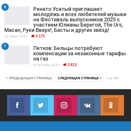
6
Ренато Усатый приглашает
молодёжь и всех любителей музыки
на Фестиваль выпускников 2025 с
участием Юлианы Берегой, The Urs,
Macan, Руки Вверх!, Басты и других звёзд!
12 Июнь 2025
4 575
7
Петков: Бельцы потребуют
компенсации за незаконные тарифы
на газ
8 Октябрь 2023
3 813
ПРЕДЫДУЩАЯ СТРАНИЦА
СЛЕДУЮЩАЯ СТРАНИЦА
1 из 184
Facebook
Twitter
Instagram
VK
ok.r
Join us on Facebook
Join us on Twitter
Join us on Instagram
Join us on VK
Subs