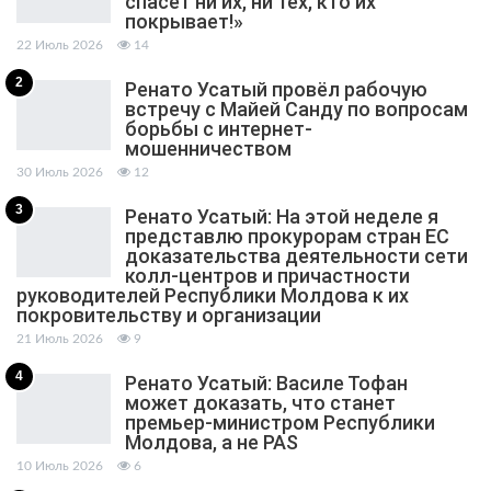
спасет ни их, ни тех, кто их
покрывает!»
22 Июль 2026
14
2
Ренато Усатый провёл рабочую
встречу с Майей Санду по вопросам
борьбы с интернет-
мошенничеством
30 Июль 2026
12
3
Ренато Усатый: На этой неделе я
представлю прокурорам стран ЕС
доказательства деятельности сети
колл-центров и причастности
руководителей Республики Молдова к их
покровительству и организации
21 Июль 2026
9
4
Ренато Усатый: Василе Тофан
может доказать, что станет
премьер-министром Республики
Молдова, а не PAS
10 Июль 2026
6