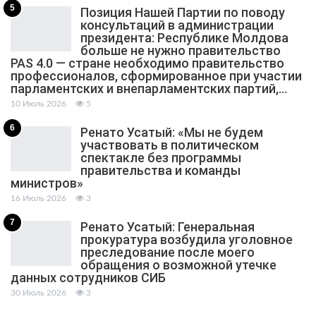
5
Позиция Нашей Партии по поводу
консультаций в администрации
президента: Республике Молдова
больше не нужно правительство
PAS 4.0 — стране необходимо правительство
профессионалов, сформированное при участии
парламентских и внепарламентских партий,…
10 Июль 2026
5
6
Ренато Усатый: «Мы не будем
участвовать в политическом
спектакле без программы
правительства и команды
министров»
16 Июль 2026
3
7
Ренато Усатый: Генеральная
прокуратура возбудила уголовное
преследование после моего
обращения о возможной утечке
данных сотрудников СИБ
30 Июль 2026
3