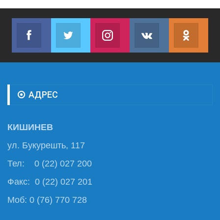
Facebook
Twitter
Instagram
VK
ok.r
Join us on Facebook
Join us on Twitter
Join us on Instagram
Join us on VK
Subs
АДРЕС
КИШИНЕВ
ул. Букурешть, 117
Тел: 0 (22) 027 200
Факс: 0 (22) 027 201
Моб: 0 (76) 770 728