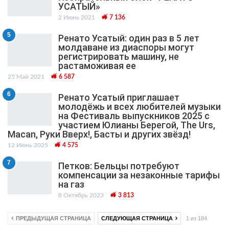
УСАТЫЙ»
2 Июнь 2021
7 136
5
Ренато Усатый: один раз в 5 лет
молдаване из диаспоры могут
регистрировать машину, не
растаможивая ее
25 Май 2021
6 587
6
Ренато Усатый приглашает
молодёжь и всех любителей музыки
на Фестиваль выпускников 2025 с
участием Юлианы Берегой, The Urs,
Macan, Руки Вверх!, Басты и других звёзд!
12 Июнь 2025
4 575
7
Петков: Бельцы потребуют
компенсации за незаконные тарифы
на газ
8 Октябрь 2023
3 813
ПРЕДЫДУЩАЯ СТРАНИЦА
СЛЕДУЮЩАЯ СТРАНИЦА
1 из 184