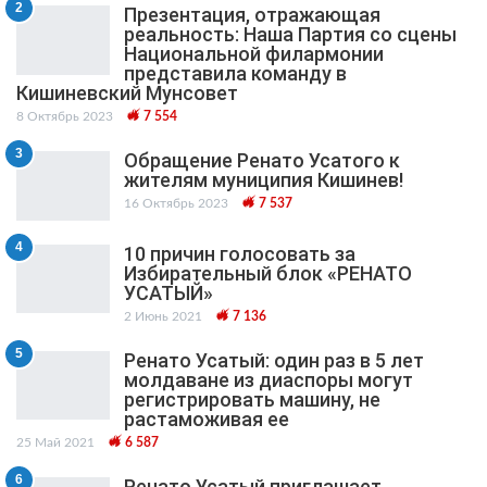
2
Презентация, отражающая
реальность: Наша Партия со сцены
Национальной филармонии
представила команду в
Кишиневский Мунсовет
8 Октябрь 2023
7 554
3
Обращение Ренато Усатого к
жителям муниципия Кишинев!
16 Октябрь 2023
7 537
4
10 причин голосовать за
Избирательный блок «РЕНАТО
УСАТЫЙ»
2 Июнь 2021
7 136
5
Ренато Усатый: один раз в 5 лет
молдаване из диаспоры могут
регистрировать машину, не
растаможивая ее
25 Май 2021
6 587
6
Ренато Усатый приглашает