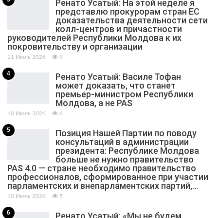
Ренато Усатый: На этой неделе я
представлю прокурорам стран ЕС
доказательства деятельности сети
колл-центров и причастности
руководителей Республики Молдова к их
покровительству и организации
21 Июль 2026
9
4
Ренато Усатый: Василе Тофан
может доказать, что станет
премьер-министром Республики
Молдова, а не PAS
10 Июль 2026
6
5
Позиция Нашей Партии по поводу
консультаций в администрации
президента: Республике Молдова
больше не нужно правительство
PAS 4.0 — стране необходимо правительство
профессионалов, сформированное при участии
парламентских и внепарламентских партий,…
10 Июль 2026
5
6
Ренато Усатый: «Мы не будем