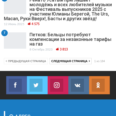
молодёжь и всех любителей музыки
на Фестиваль выпускников 2025 с
участием Юлианы Берегой, The Urs,
Macan, Руки Вверх!, Басты и других звёзд!
12 Июнь 2025
4 575
7
Петков: Бельцы потребуют
компенсации за незаконные тарифы
на газ
8 Октябрь 2023
3 813
ПРЕДЫДУЩАЯ СТРАНИЦА
СЛЕДУЮЩАЯ СТРАНИЦА
1 из 184
Facebook
Twitter
Instagram
VK
ok.r
Join us on Facebook
Join us on Twitter
Join us on Instagram
Join us on VK
Subs