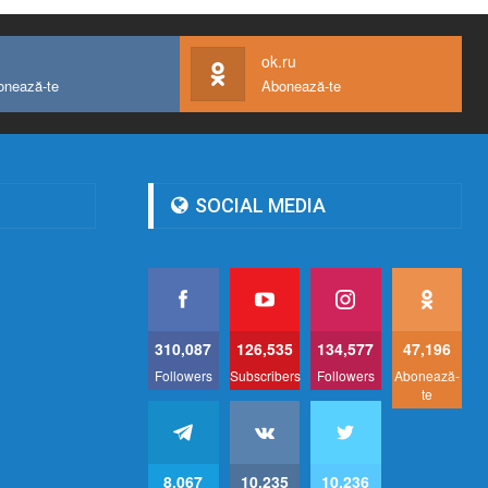
ok.ru
onează-te
Abonează-te
SOCIAL MEDIA
310,087
126,535
134,577
47,196
Followers
Subscribers
Followers
Abonează-
te
8,067
10,235
10,236