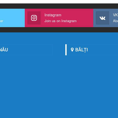
Instagram
VK
ter
Join us on Instagram
Ab
NĂU
BĂLȚI