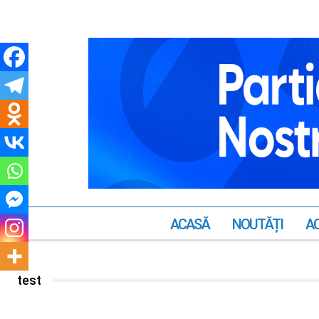
ACASĂ
NOUTĂȚI
AC
test