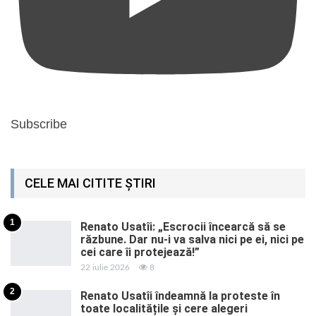
Subscribe
CELE MAI CITITE ȘTIRI
1
Renato Usatîi: „Escrocii încearcă să se
răzbune. Dar nu-i va salva nici pe ei, nici pe
cei care îi protejează!”
22 iulie 2026
8
2
Renato Usatîi îndeamnă la proteste în
toate localitățile și cere alegeri