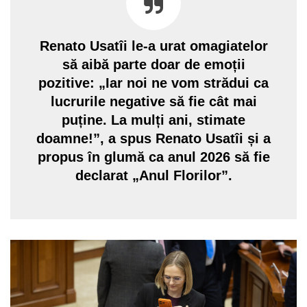
Renato Usatîi le-a urat omagiatelor
să aibă parte doar de emoții
pozitive: „Iar noi ne vom strădui ca
lucrurile negative să fie cât mai
puține. La mulți ani, stimate
doamne!”, a spus Renato Usatîi și a
propus în glumă ca anul 2026 să fie
declarat „Anul Florilor”.