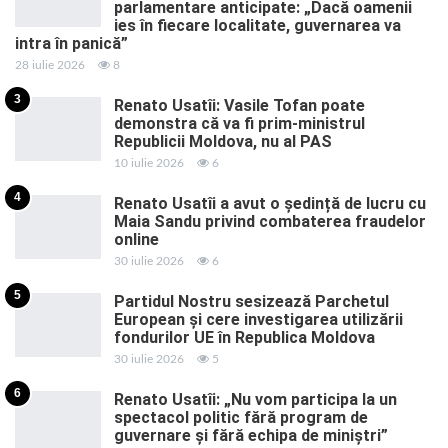
parlamentare anticipate: „Dacă oamenii
ies în fiecare localitate, guvernarea va
intra în panică”
28 iulie 2026
8
3
Renato Usatîi: Vasile Tofan poate
demonstra că va fi prim-ministrul
Republicii Moldova, nu al PAS
10 iulie 2026
6
4
Renato Usatîi a avut o ședință de lucru cu
Maia Sandu privind combaterea fraudelor
online
30 iulie 2026
6
5
Partidul Nostru sesizează Parchetul
European și cere investigarea utilizării
fondurilor UE în Republica Moldova
30 iulie 2026
5
6
Renato Usatîi: „Nu vom participa la un
spectacol politic fără program de
guvernare și fără echipa de miniștri”