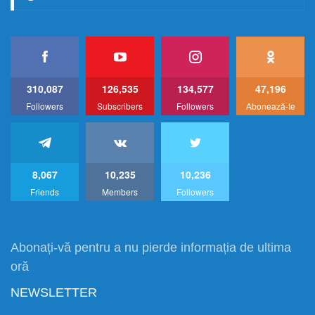
310,087
126,535
134,577
47,196
Followers
Subscribers
Followers
Abonează-te
8,067
10,235
10,236
Friends
Members
Followers
Abonați-vă pentru a nu pierde informația de ultima
oră
NEWSLETTER