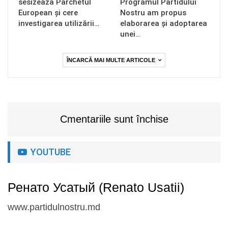
sesizează Parchetul
Programul Partidului
European și cere
Nostru am propus
investigarea utilizării…
elaborarea și adoptarea
unei…
ÎNCARCĂ MAI MULTE ARTICOLE
Cmentariile sunt închise
YOUTUBE
Ренато Усатый (Renato Usatii)
www.partidulnostru.md