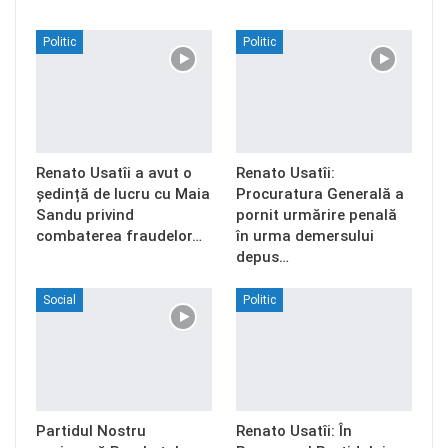
Politic
Politic
Renato Usatîi a avut o
Renato Usatîi:
ședință de lucru cu Maia
Procuratura Generală a
Sandu privind
pornit urmărire penală
combaterea fraudelor…
în urma demersului
depus…
Social
Politic
Partidul Nostru
Renato Usatîi: În