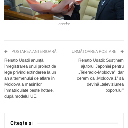
condor
POSTAREA ANTERIOARĂ
URMĂTOAREA POSTARE
Renato Usatîi anunță
Renato Usatîi: Susținem
înregistrarea unui proiect de
ajutorul Japoniei pentru
lege privind extinderea la un
„Teleradio-Moldova”, dar
an a termenului de aflare în
cerem ca „Moldova 1” să
Moldova a mașinilor
devină „televiziunea
înmatriculate peste hotare,
poporului”
după modelul UE.
Citește și