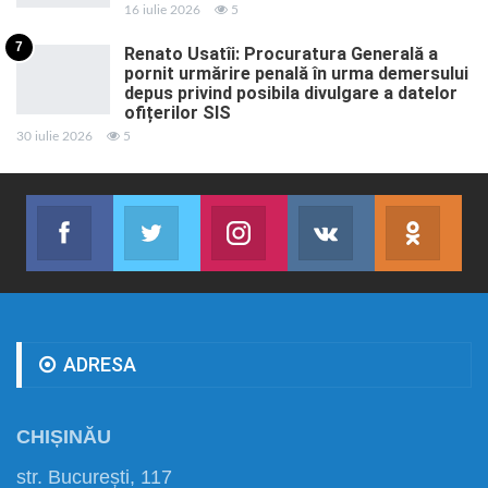
16 iulie 2026
5
7
Renato Usatîi: Procuratura Generală a
pornit urmărire penală în urma demersului
depus privind posibila divulgare a datelor
ofițerilor SIS
30 iulie 2026
5
Facebook
Twitter
Instagram
VK
ok.r
Abonează-te
Join us on Twitter
Join us on Instagram
Abonează-te
Abon
ADRESA
CHIȘINĂU
str. București, 117