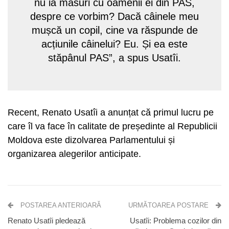
nu ia măsuri cu oamenii ei din PAS,
despre ce vorbim? Dacă câinele meu
mușcă un copil, cine va răspunde de
acțiunile câinelui? Eu. Și ea este
stăpânul PAS”, a spus Usatîi.
Recent, Renato Usatîi a anunțat că primul lucru pe
care îl va face în calitate de președinte al Republicii
Moldova este dizolvarea Parlamentului și
organizarea alegerilor anticipate.
POSTAREA ANTERIOARĂ
URMĂTOAREA POSTARE
Renato Usatîi pledează
Usatîi: Problema cozilor din