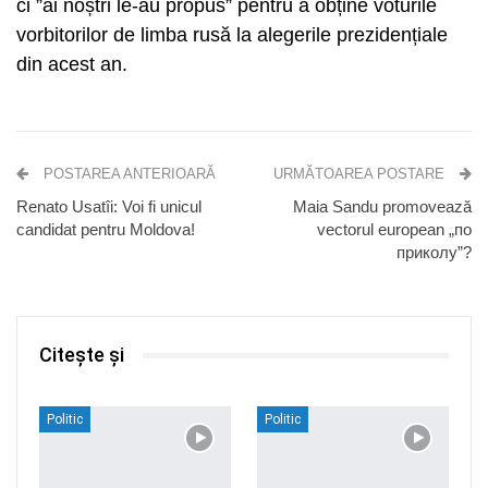
ci ”ai noștri le-au propus” pentru a obține voturile
vorbitorilor de limba rusă la alegerile prezidențiale
din acest an.
POSTAREA ANTERIOARĂ
URMĂTOAREA POSTARE
Renato Usatîi: Voi fi unicul
Maia Sandu promovează
candidat pentru Moldova!
vectorul european „по
приколу”?
Citește și
Politic
Politic