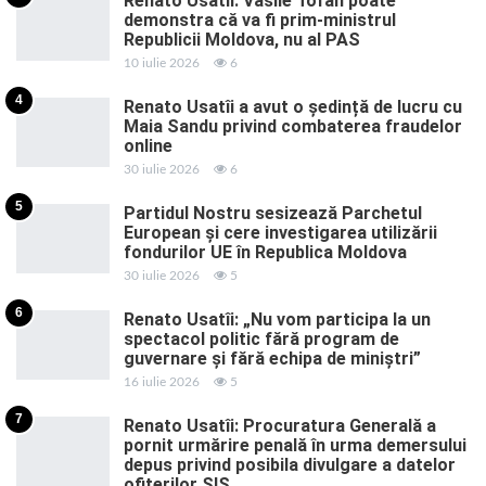
Renato Usatîi: Vasile Tofan poate
demonstra că va fi prim-ministrul
Republicii Moldova, nu al PAS
10 iulie 2026
6
4
Renato Usatîi a avut o ședință de lucru cu
Maia Sandu privind combaterea fraudelor
online
30 iulie 2026
6
5
Partidul Nostru sesizează Parchetul
European și cere investigarea utilizării
fondurilor UE în Republica Moldova
30 iulie 2026
5
6
Renato Usatîi: „Nu vom participa la un
spectacol politic fără program de
guvernare și fără echipa de miniștri”
16 iulie 2026
5
7
Renato Usatîi: Procuratura Generală a
pornit urmărire penală în urma demersului
depus privind posibila divulgare a datelor
ofițerilor SIS