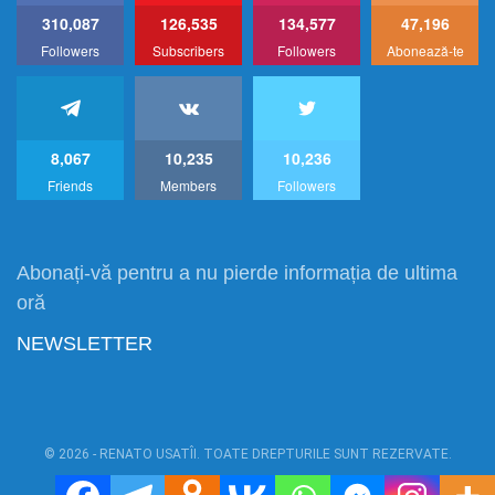
310,087
126,535
134,577
47,196
Followers
Subscribers
Followers
Abonează-te
8,067
10,235
10,236
Friends
Members
Followers
Abonați-vă pentru a nu pierde informația de ultima
oră
NEWSLETTER
© 2026 - RENATO USATÎI. TOATE DREPTURILE SUNT REZERVATE.
Power by:
RU1