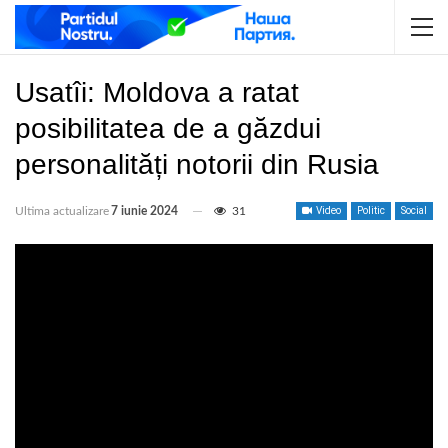
Usatîi: Moldova a ratat
posibilitatea de a găzdui
personalități notorii din Rusia
Ultima actualizare
7 iunie 2024
31
Video
Politic
Social