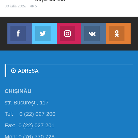
30 iulie 2026
5
Facebook
Twitter
Instagram
VK
ok.r
Abonează-te
Join us on Twitter
Join us on Instagram
Abonează-te
Abon
ADRESA
CHIȘINĂU
str. București, 117
Tel: 0 (22) 027 200
Fax: 0 (22) 027 201
Mob: 0 (76) 770 728