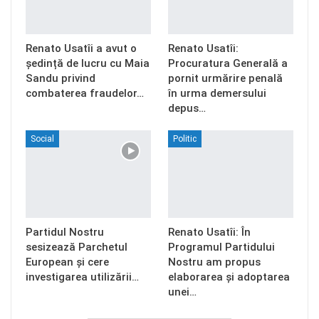
Renato Usatîi a avut o
Renato Usatîi:
ședință de lucru cu Maia
Procuratura Generală a
Sandu privind
pornit urmărire penală
combaterea fraudelor…
în urma demersului
depus…
Social
Politic
Partidul Nostru
Renato Usatîi: În
sesizează Parchetul
Programul Partidului
European și cere
Nostru am propus
investigarea utilizării…
elaborarea și adoptarea
unei…