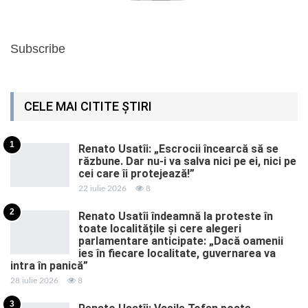
Subscribe
CELE MAI CITITE ȘTIRI
1
Renato Usatîi: „Escrocii încearcă să se
răzbune. Dar nu-i va salva nici pe ei, nici pe
cei care îi protejează!”
22 iulie 2026
8
2
Renato Usatîi îndeamnă la proteste în
toate localitățile și cere alegeri
parlamentare anticipate: „Dacă oamenii
ies în fiecare localitate, guvernarea va
intra în panică”
28 iulie 2026
8
3