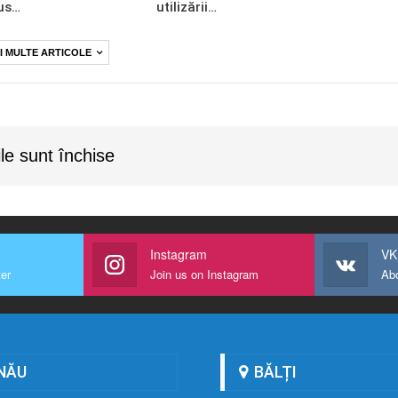
us…
utilizării…
I MULTE ARTICOLE
le sunt închise
Instagram
VK
ter
Join us on Instagram
Ab
NĂU
BĂLȚI