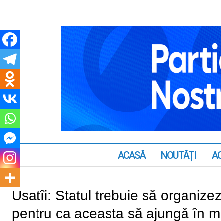
ACASĂ
NOUTĂȚI
AC
Usatîi: Statul trebuie să organize
pentru ca aceasta să ajungă în ma