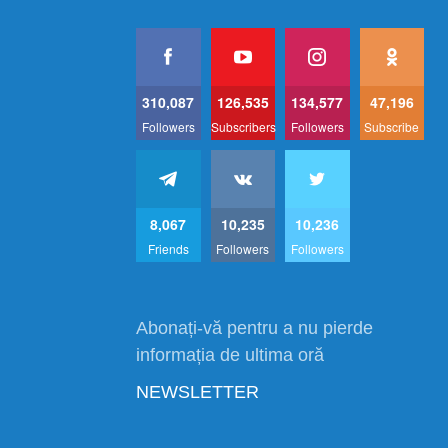
310,087
126,535
134,577
47,196
Followers
Subscribers
Followers
Subscribe
8,067
10,235
10,236
Friends
Followers
Followers
Abonați-vă pentru a nu pierde
informația de ultima oră
NEWSLETTER