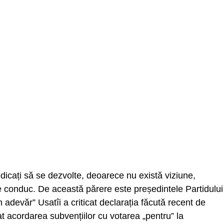
iedicați să se dezvolte, deoarece nu există viziune,
e conduc. De această părere este președintele Partidului
 adevăr” Usatîi a criticat declarația făcută recent de
nat acordarea subvențiilor cu votarea „pentru” la