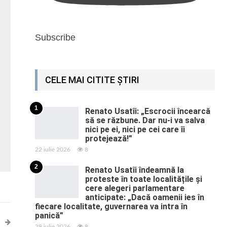
Subscribe
CELE MAI CITITE ȘTIRI
1
Renato Usatîi: „Escrocii încearcă
să se răzbune. Dar nu-i va salva
nici pe ei, nici pe cei care îi
protejează!”
22 iulie 2026
8
2
Renato Usatîi îndeamnă la
proteste în toate localitățile și
cere alegeri parlamentare
anticipate: „Dacă oamenii ies în
fiecare localitate, guvernarea va intra în
panică”
28 iulie 2026
8