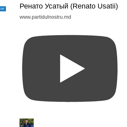
Ренато Усатый (Renato Usatii)
cial
www.partidulnostru.md