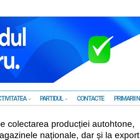
TIVITATEA
PARTIDUL
CONTACTE
PRIMARII 
ze colectarea producției autohtone,
gazinele naționale, dar și la export