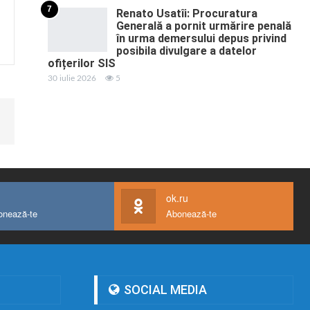
7
Renato Usatîi: Procuratura
Generală a pornit urmărire penală
în urma demersului depus privind
posibila divulgare a datelor
ofițerilor SIS
30 iulie 2026
5
ok.ru
onează-te
Abonează-te
SOCIAL MEDIA