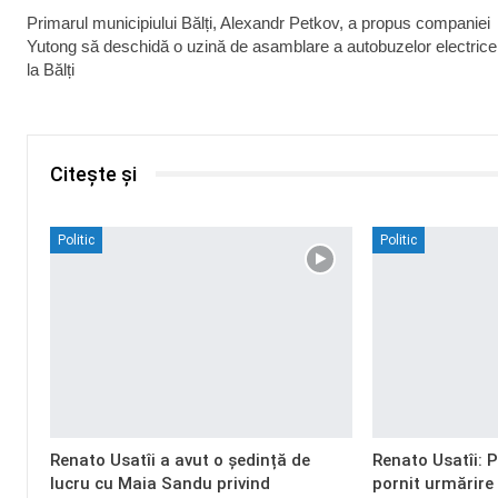
Primarul municipiului Bălți, Alexandr Petkov, a propus companiei
Yutong să deschidă o uzină de asamblare a autobuzelor electrice
la Bălți
Citește și
Politic
Politic
Renato Usatîi a avut o ședință de
Renato Usatîi: 
lucru cu Maia Sandu privind
pornit urmărire