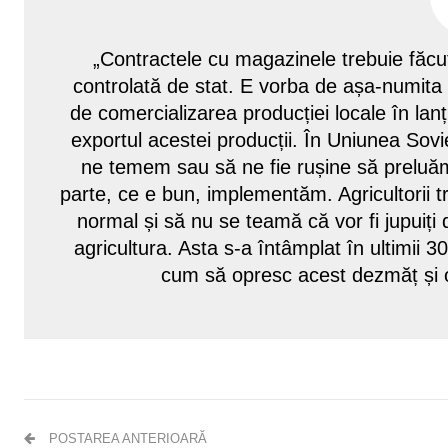
„Contractele cu magazinele trebuie făcut
controlată de stat. E vorba de așa-numita „
de comercializarea producției locale în lan
exportul acestei producții. În Uniunea Sovie
ne temem sau să ne fie rușine să preluăm
parte, ce e bun, implementăm. Agricultorii 
normal și să nu se teamă că vor fi jupuiți d
agricultura. Asta s-a întâmplat în ultimii 3
cum să opresc acest dezmăț și o
POSTAREA ANTERIOARĂ