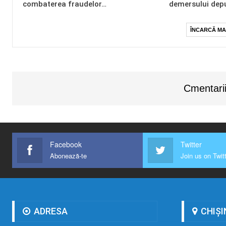
combaterea fraudelor…
demersului dep
ÎNCARCĂ MA
Cmentarii
Facebook
Twitter
Abonează-te
Join us on Twit
ADRESA
CHIȘI