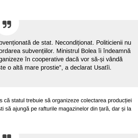
bvenționată de stat. Necondiționat. Politicienii nu
cordarea subvențiilor. Ministrul Bolea îi îndeamnă
organizeze în cooperative dacă vor să-și vândă
te o altă mare prostie”, a declarat Usatîi.
s că statul trebuie să organizeze colectarea producției
 să ajungă pe rafturile magazinelor din țară, dar și la