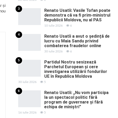
r și
3
Renato Usatîi: Vasile Tofan poate
 nou
demonstra că va fi prim-ministrul
Republicii Moldova, nu al PAS
10 iulie 2026
6
4
Renato Usatîi a avut o ședință de
lucru cu Maia Sandu privind
combaterea fraudelor online
30 iulie 2026
6
5
Partidul Nostru sesizează
Parchetul European și cere
investigarea utilizării fondurilor
UE în Republica Moldova
30 iulie 2026
5
6
Renato Usatîi: „Nu vom participa
la un spectacol politic fără
program de guvernare și fără
echipa de miniștri”
16 iulie 2026
5