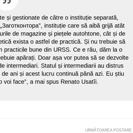
e și gestionate de către o instituție separată,
Заготконторa”, instituție care să aibă grijă atât
țurile de magazine și piețele autohtone, cât și de
tică exista o astfel de practică. Și nu trebuie să
 practicile bune din URSS. Ce e rău, dăm la o
trebuie apărați. Doar așa vor putea să se dezvolte
e intermediari. Statul și intermediarii au distrus
0 de ani și acest lucru continuă până azi. Eu știu
 voi face”, a mai spus Renato Usatîi.
URMĂTOAREA POSTARE