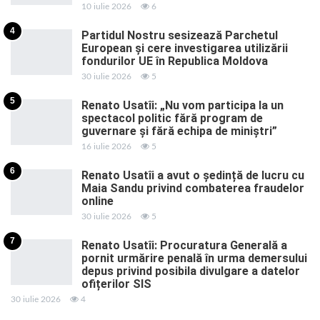
10 iulie 2026
6
4
Partidul Nostru sesizează Parchetul
European și cere investigarea utilizării
fondurilor UE în Republica Moldova
30 iulie 2026
5
5
Renato Usatîi: „Nu vom participa la un
spectacol politic fără program de
guvernare și fără echipa de miniștri”
16 iulie 2026
5
6
Renato Usatîi a avut o ședință de lucru cu
Maia Sandu privind combaterea fraudelor
online
30 iulie 2026
5
7
Renato Usatîi: Procuratura Generală a
pornit urmărire penală în urma demersului
depus privind posibila divulgare a datelor
ofițerilor SIS
30 iulie 2026
4