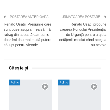
POSTAREA ANTERIOARĂ
URMĂTOAREA POSTARE
Renato Usatîi: Presiunile care
Renato Usatîi propune
sunt puse asupra mea să mă
crearea Fondului Prezidențial
retrag din această campanie
de Urgență pentru a ajuta
doar îmi dau mai multă putere
cetățenii imediat când aceștia
să lupt pentru victorie
au nevoie
Citește și
Politic
Politic