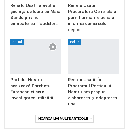
Renato Usatîi a avut o
Renato Usatîi:
ședință de lucru cu Maia
Procuratura Generală a
Sandu privind
pornit urmărire penală
combaterea fraudelor…
în urma demersului
depus…
Social
Politic
Partidul Nostru
Renato Usatîi: În
sesizează Parchetul
Programul Partidului
European și cere
Nostru am propus
investigarea utilizării…
elaborarea și adoptarea
unei…
ÎNCARCĂ MAI MULTE ARTICOLE