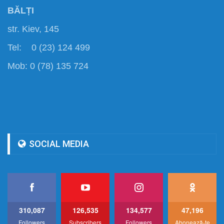
BĂLȚI
str. Kiev, 145
Tel: 0 (23) 124 499
Mob: 0 (78) 135 724
SOCIAL MEDIA
310,087
126,535
134,577
47,196
Followers
Subscribers
Followers
Abonează-te