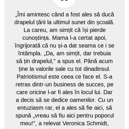
„Îmi amintesc când a fost ales să ducă
drapelul țării la ultimul sunet din școală.
La careu, am simțit că își pierde
cunoștința. Mama l-a certat apoi,
îngrijorată că nu și-a dat seama ce i se
întâmpla. „Da, am simțit, dar trebuia
să țin drapelul,” a spus el. Până acum
ține la valorile sale cu tot dinadinsul.
Patriotismul este ceea ce face el. S-a
retras dintr-un business de succes, pe
care oricine l-ar fi ales în locul lui. Dar
a decis să se dedice oamenilor. Cu un
entuziasm rar, el a ales să fie aici, să
spună „vreau să fiu aici pentru poporul
meu!”, a relevat Veronica Schmidt,