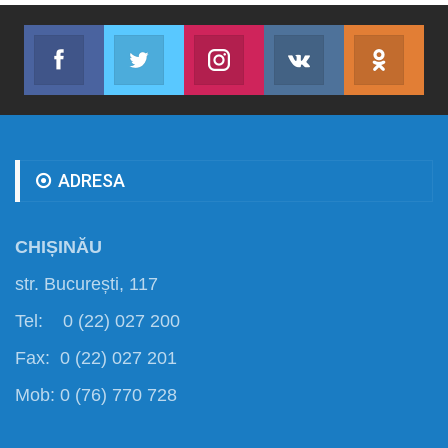
Facebook
Twitter
Instagram
VK
ok.r
Abonează-te
Join us on Twitter
Join us on Instagram
Abonează-te
Abon
ADRESA
CHIȘINĂU
str. București, 117
Tel: 0 (22) 027 200
Fax: 0 (22) 027 201
Mob: 0 (76) 770 728