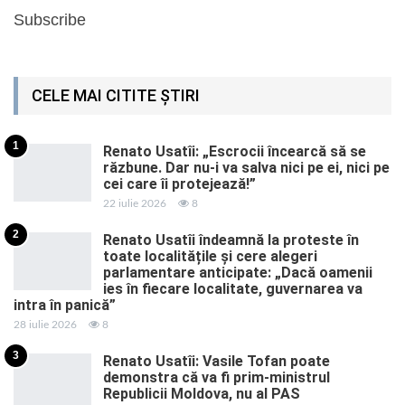
Subscribe
CELE MAI CITITE ȘTIRI
1
Renato Usatîi: „Escrocii încearcă să se
răzbune. Dar nu-i va salva nici pe ei, nici pe
cei care îi protejează!”
22 iulie 2026
8
2
Renato Usatîi îndeamnă la proteste în
toate localitățile și cere alegeri
parlamentare anticipate: „Dacă oamenii
ies în fiecare localitate, guvernarea va
intra în panică”
28 iulie 2026
8
3
Renato Usatîi: Vasile Tofan poate
demonstra că va fi prim-ministrul
Republicii Moldova, nu al PAS