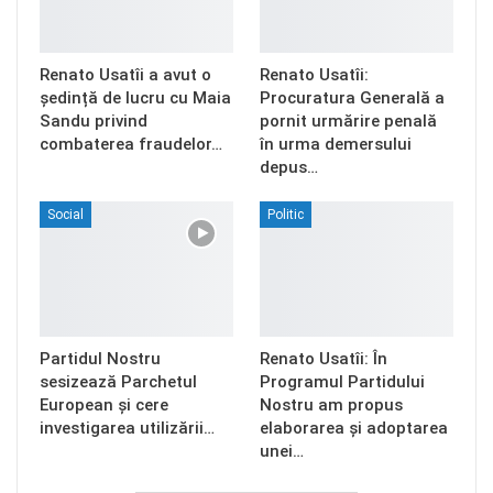
Renato Usatîi a avut o
Renato Usatîi:
ședință de lucru cu Maia
Procuratura Generală a
Sandu privind
pornit urmărire penală
combaterea fraudelor…
în urma demersului
depus…
Social
Politic
Partidul Nostru
Renato Usatîi: În
sesizează Parchetul
Programul Partidului
European și cere
Nostru am propus
investigarea utilizării…
elaborarea și adoptarea
unei…