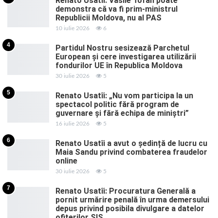
Renato Usatîi: Vasile Tofan poate
demonstra că va fi prim-ministrul
Republicii Moldova, nu al PAS
10 iulie 2026
6
4
Partidul Nostru sesizează Parchetul
European și cere investigarea utilizării
fondurilor UE în Republica Moldova
30 iulie 2026
5
5
Renato Usatîi: „Nu vom participa la un
spectacol politic fără program de
guvernare și fără echipa de miniștri”
16 iulie 2026
5
6
Renato Usatîi a avut o ședință de lucru cu
Maia Sandu privind combaterea fraudelor
online
30 iulie 2026
5
7
Renato Usatîi: Procuratura Generală a
pornit urmărire penală în urma demersului
depus privind posibila divulgare a datelor
ofițerilor SIS