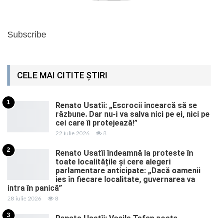
Subscribe
CELE MAI CITITE ȘTIRI
1
Renato Usatîi: „Escrocii încearcă să se
răzbune. Dar nu-i va salva nici pe ei, nici pe
cei care îi protejează!”
22 iulie 2026
8
2
Renato Usatîi îndeamnă la proteste în
toate localitățile și cere alegeri
parlamentare anticipate: „Dacă oamenii
ies în fiecare localitate, guvernarea va
intra în panică”
28 iulie 2026
8
3