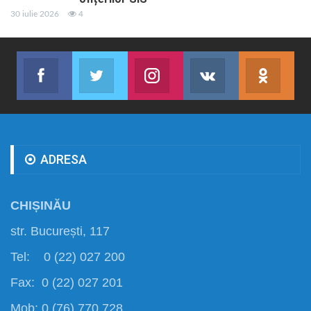
30 iulie 2026
4
Facebook
Twitter
Instagram
VK
ok.r
Abonează-te
Join us on Twitter
Join us on Instagram
Abonează-te
Abon
ADRESA
CHIȘINĂU
str. București, 117
Tel: 0 (22) 027 200
Fax: 0 (22) 027 201
Mob: 0 (76) 770 728