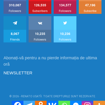
310,087
126,535
134,577
47,196
Followers
Subscribers
Followers
Subscribe
8,067
10,235
10,236
Friends
Followers
Followers
Abonați-vă pentru a nu pierde informația de ultima
oră
NEWSLETTER
© 2026 - RENATO USATÎI. TOATE DREPTURILE SUNT REZERVATE.
Power by:
RU1