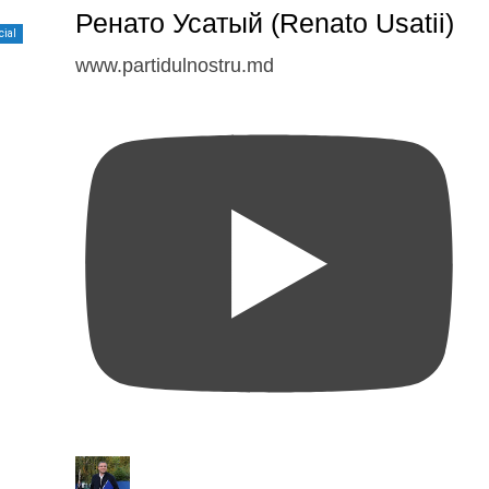
Ренато Усатый (Renato Usatii)
cial
www.partidulnostru.md