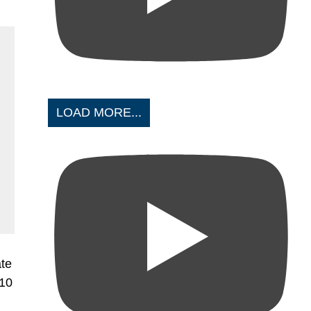
LOAD MORE...
ate
910