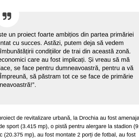
te un proiect foarte ambițios din partea primăriei
mentat cu succes. Astăzi, putem deja să vedem
îmbunătățirii condițiilor de trai din această zonă.
 economici care au fost implicați. Și vreau să mă
se face, se face pentru dumneavoastră, pentru a vă
. Împreună, să păstram tot ce se face de primărie
mneavoastră!”.
t proiect de revitalizare urbană, la Drochia au fost amenaj
e sport (3.415 mp), o pistă pentru alergare la stadion (
(20.375 mp), au fost montate 2 porți de fotbal, au fost