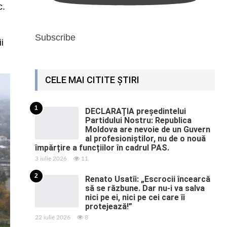
c.
Subscribe
i
CELE MAI CITITE ȘTIRI
1
DECLARAȚIA președintelui
Partidului Nostru: Republica
Moldova are nevoie de un Guvern
al profesioniștilor, nu de o nouă
împărțire a funcțiilor în cadrul PAS.
3 iulie 2026
11
2
Renato Usatîi: „Escrocii încearcă
să se răzbune. Dar nu-i va salva
nici pe ei, nici pe cei care îi
protejează!”
22 iulie 2026
8