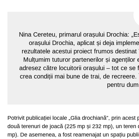
Nina Cereteu, primarul orașului Drochia: „Es
orașului Drochia, aplicat și deja imple
rezultatele acestui proiect frumos destinat 
Mulțumim tuturor partenerilor și agenților
adresez către locuitorii orașului – tot ce 
crea condiții mai bune de trai, de recreere
pentru du
Potrivit publicației locale „Glia drochiană”, prin aces
două terenuri de joacă (225 mp și 232 mp), un teren d
mp). De asemenea, a fost reamenajat un spațiu public 