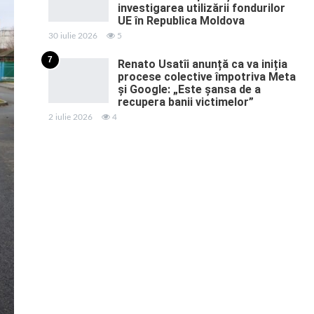
investigarea utilizării fondurilor
UE în Republica Moldova
30 iulie 2026
5
7
Renato Usatîi anunță ca va iniția
procese colective împotriva Meta
și Google: „Este șansa de a
recupera banii victimelor”
2 iulie 2026
4