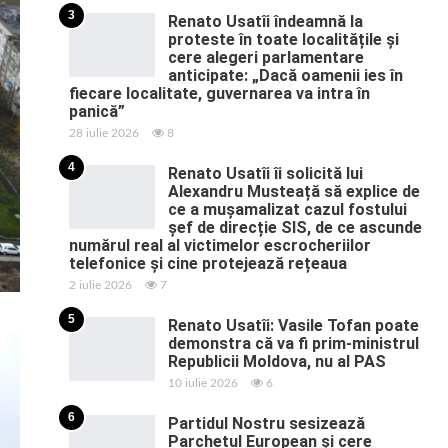
3
Renato Usatîi îndeamnă la
proteste în toate localitățile și
cere alegeri parlamentare
anticipate: „Dacă oamenii ies în
fiecare localitate, guvernarea va intra în
panică”
28 iulie 2026
8
4
Renato Usatîi îi solicită lui
Alexandru Musteață să explice de
ce a mușamalizat cazul fostului
șef de direcție SIS, de ce ascunde
numărul real al victimelor escrocheriilor
telefonice și cine protejează rețeaua
2 iulie 2026
7
5
Renato Usatîi: Vasile Tofan poate
demonstra că va fi prim-ministrul
Republicii Moldova, nu al PAS
10 iulie 2026
6
6
Partidul Nostru sesizează
Parchetul European și cere