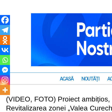
ACASĂ
NOUTĂȚI
AC
(VIDEO, FOTO) Proiect ambițios, f
Revitalizarea zonei „Valea Curechi