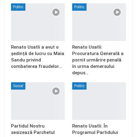
Politic
Politic
Renato Usatîi a avut o
Renato Usatîi:
ședință de lucru cu Maia
Procuratura Generală a
Sandu privind
pornit urmărire penală
combaterea fraudelor…
în urma demersului
depus…
Social
Politic
Partidul Nostru
Renato Usatîi: În
sesizează Parchetul
Programul Partidului