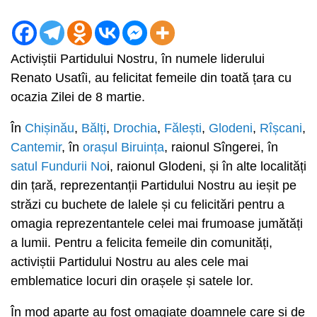
Activiștii Partidului Nostru, în numele liderului
Renato Usatîi, au felicitat femeile din toată țara cu
ocazia Zilei de 8 martie.
În
Chișinău
,
Bălți
,
Drochia
,
Fălești
,
Glodeni
,
Rîșcani
,
Cantemir
, în
orașul Biruința
, raionul Sîngerei, în
satul Fundurii No
i, raionul Glodeni, și în alte localități
din țară, reprezentanții Partidului Nostru au ieșit pe
străzi cu buchete de lalele și cu felicitări pentru a
omagia reprezentantele celei mai frumoase jumătăți
a lumii. Pentru a felicita femeile din comunități,
activiștii Partidului Nostru au ales cele mai
emblematice locuri din orașele și satele lor.
În mod aparte au fost omagiate doamnele care și de