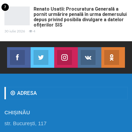
7
Renato Usatîi: Procuratura Generală a
pornit urmărire penală în urma demersului
depus privind posibila divulgare a datelor
ofițerilor SIS
30 iulie 2026
4
Facebook
Twitter
Instagram
VK
ok.r
Abonează-te
Join us on Twitter
Join us on Instagram
Abonează-te
Abon
ADRESA
CHIȘINĂU
str. București, 117