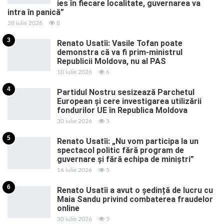
ies în fiecare localitate, guvernarea va
intra în panică”
28 iulie 2026
8
3
Renato Usatîi: Vasile Tofan poate
demonstra că va fi prim-ministrul
Republicii Moldova, nu al PAS
10 iulie 2026
6
4
Partidul Nostru sesizează Parchetul
European și cere investigarea utilizării
fondurilor UE în Republica Moldova
30 iulie 2026
5
5
Renato Usatîi: „Nu vom participa la un
spectacol politic fără program de
guvernare și fără echipa de miniștri”
16 iulie 2026
5
6
Renato Usatîi a avut o ședință de lucru cu
Maia Sandu privind combaterea fraudelor
online
30 iulie 2026
5