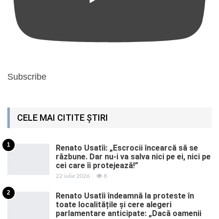
Subscribe
CELE MAI CITITE ȘTIRI
1
Renato Usatîi: „Escrocii încearcă să se
răzbune. Dar nu-i va salva nici pe ei, nici pe
cei care îi protejează!”
22 iulie 2026
8
2
Renato Usatîi îndeamnă la proteste în
toate localitățile și cere alegeri
parlamentare anticipate: „Dacă oamenii