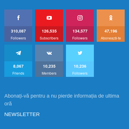
310,087
126,535
134,577
47,196
Followers
Subscribers
Followers
Abonează-te
8,067
10,235
10,236
Friends
Members
Followers
Abonați-vă pentru a nu pierde informația de ultima
oră
NEWSLETTER