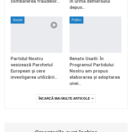
combaterea fraudelor…
în urma demersului
depus…
Social
Politic
Partidul Nostru
Renato Usatîi: În
sesizează Parchetul
Programul Partidului
European și cere
Nostru am propus
investigarea utilizării…
elaborarea și adoptarea
unei…
ÎNCARCĂ MAI MULTE ARTICOLE