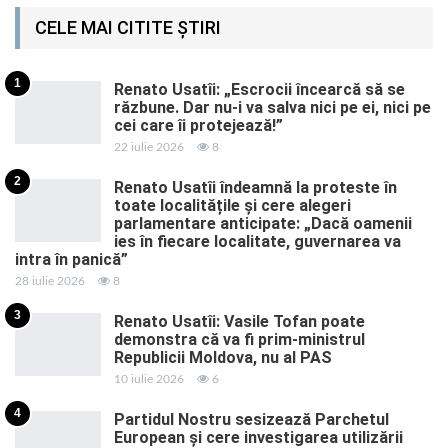
CELE MAI CITITE ȘTIRI
1
Renato Usatîi: „Escrocii încearcă să se
răzbune. Dar nu-i va salva nici pe ei, nici pe
cei care îi protejează!”
22 iulie 2026
8
2
Renato Usatîi îndeamnă la proteste în
toate localitățile și cere alegeri
parlamentare anticipate: „Dacă oamenii
ies în fiecare localitate, guvernarea va
intra în panică”
28 iulie 2026
8
3
Renato Usatîi: Vasile Tofan poate
demonstra că va fi prim-ministrul
Republicii Moldova, nu al PAS
10 iulie 2026
6
4
Partidul Nostru sesizează Parchetul
European și cere investigarea utilizării