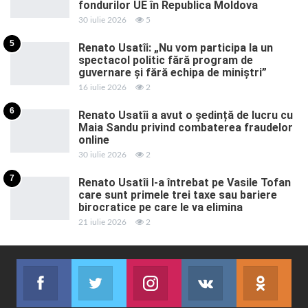
fondurilor UE în Republica Moldova
30 iulie 2026
5
5
Renato Usatîi: „Nu vom participa la un
spectacol politic fără program de
guvernare și fără echipa de miniștri”
16 iulie 2026
2
6
Renato Usatîi a avut o ședință de lucru cu
Maia Sandu privind combaterea fraudelor
online
30 iulie 2026
2
7
Renato Usatîi l-a întrebat pe Vasile Tofan
care sunt primele trei taxe sau bariere
birocratice pe care le va elimina
21 iulie 2026
2
Facebook
Twitter
Instagram
VK
ok.r
Abonează-te
Join us on Twitter
Join us on Instagram
Abonează-te
Abon