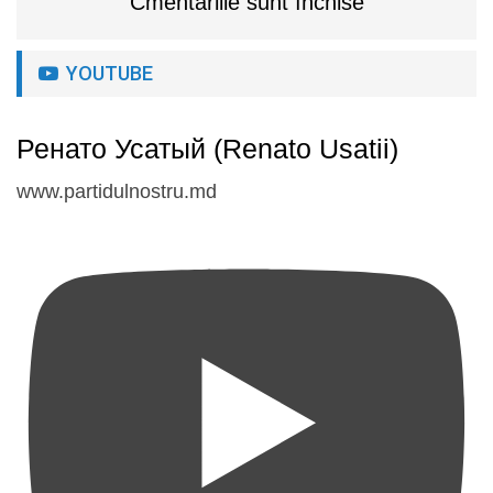
Cmentariile sunt închise
YOUTUBE
Ренато Усатый (Renato Usatii)
www.partidulnostru.md