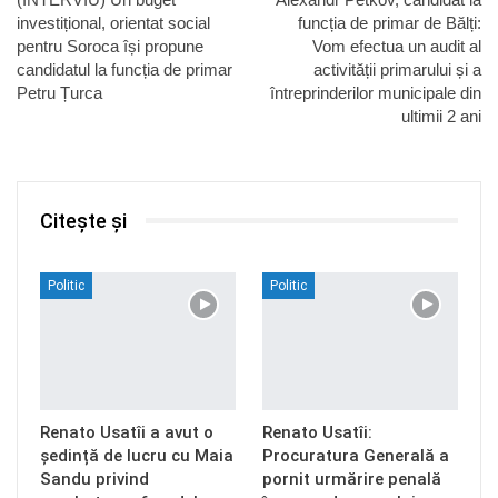
investițional, orientat social
funcția de primar de Bălți:
pentru Soroca își propune
Vom efectua un audit al
candidatul la funcția de primar
activității primarului și a
Petru Țurca
întreprinderilor municipale din
ultimii 2 ani
Citește și
Politic
Politic
Renato Usatîi a avut o
Renato Usatîi:
ședință de lucru cu Maia
Procuratura Generală a
Sandu privind
pornit urmărire penală