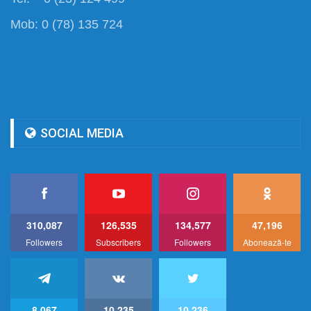
Mob: 0 (78) 135 724
SOCIAL MEDIA
310,087
126,535
134,577
47,196
Followers
Subscribers
Followers
Abonează-te
8,067
10,235
10,236