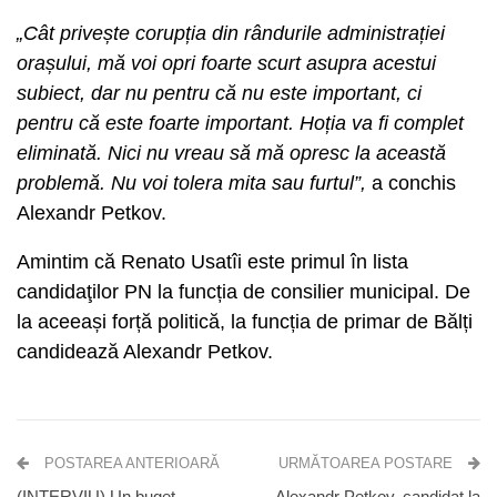
„Cât privește corupția din rândurile administrației
orașului, mă voi opri foarte scurt asupra acestui
subiect, dar nu pentru că nu este important, ci
pentru că este foarte important. Hoția va fi complet
eliminată. Nici nu vreau să mă opresc la această
problemă. Nu voi tolera mita sau furtul”,
a conchis
Alexandr Petkov.
Amintim că Renato Usatîi este primul în lista
candidaţilor PN la funcția de consilier municipal. De
la aceeași forță politică, la funcția de primar de Bălți
candidează Alexandr Petkov.
POSTAREA ANTERIOARĂ
URMĂTOAREA POSTARE
(INTERVIU) Un buget
Alexandr Petkov, candidat la