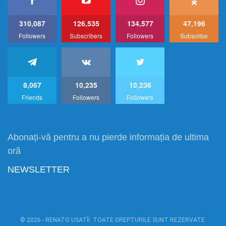
310,087
126,535
134,577
47,196
Followers
Subscribers
Followers
Subscribe
8,067
10,235
10,236
Friends
Followers
Followers
Abonați-vă pentru a nu pierde informația de ultima
oră
NEWSLETTER
© 2026 - RENATO USATÎI. TOATE DREPTURILE SUNT REZERVATE.