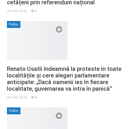
cetățeni prin referendum național
29 iulie 2026
0
Politic
Renato Usatîi îndeamnă la proteste în toate
localitățile și cere alegeri parlamentare
anticipate: „Dacă oamenii ies în fiecare
localitate, guvernarea va intra în panică”
28 iulie 2026
8
Politic