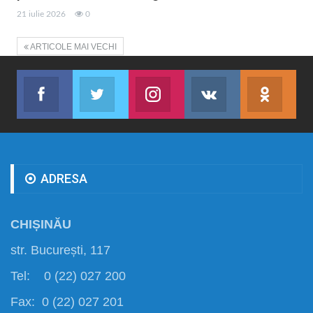
21 iulie 2026
0
ARTICOLE MAI VECHI
Facebook
Twitter
Instagram
VK
ok.r
Abonează-te
Join us on Twitter
Join us on Instagram
Abonează-te
Abon
ADRESA
CHIȘINĂU
str. București, 117
Tel: 0 (22) 027 200
Fax: 0 (22) 027 201