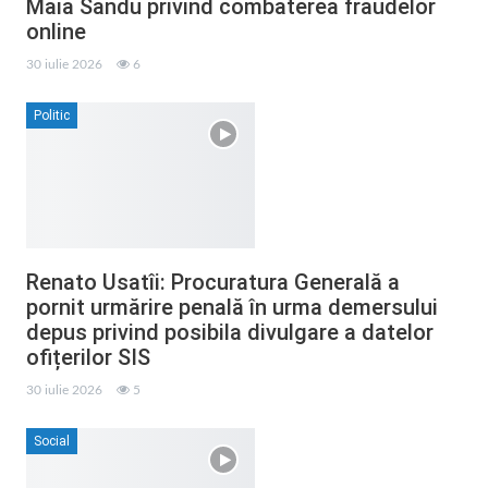
Maia Sandu privind combaterea fraudelor
online
30 iulie 2026
6
Politic
Renato Usatîi: Procuratura Generală a
pornit urmărire penală în urma demersului
depus privind posibila divulgare a datelor
ofițerilor SIS
30 iulie 2026
5
Social