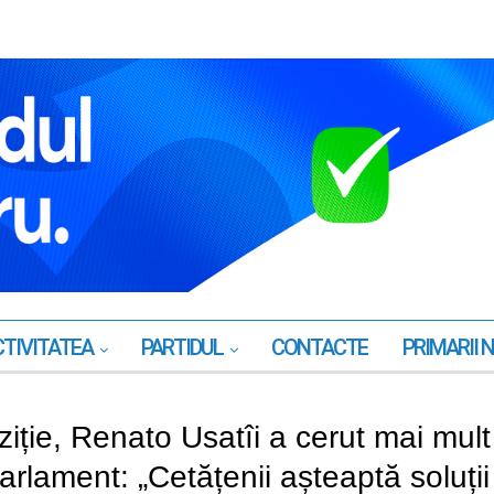
TIVITATEA
PARTIDUL
CONTACTE
PRIMARII 
ziție, Renato Usatîi a cerut mai mult
Parlament: „Сetățenii așteaptă soluții