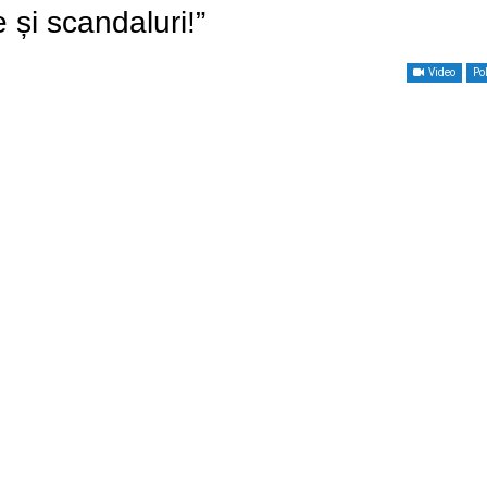
 și scandaluri!”
Video
Pol