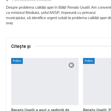
Despre problema calității apei în Bălți! Renato Usatîi: Am conveni
ca ministrul Mediului, șeful ANSP, împreună cu primarul
municipiului, să identifice urgent soluții la problema calității apei di
oraș
Citește și
Politic
Politic
Renato Usatîi a avut o ședință de
Renato Usatîi: 