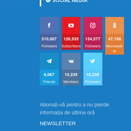
SOCIAL MEDIA
310,087
126,535
134,577
47,196
Followers
Subscribers
Followers
Abonează-
te
8,067
10,235
10,236
Friends
Members
Followers
Abonați-vă pentru a nu pierde
informația de ultima oră
NEWSLETTER