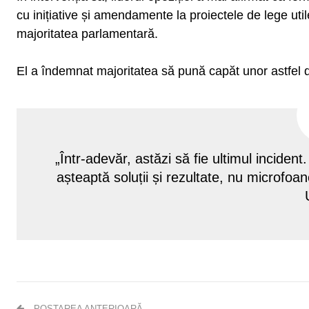
cu inițiative și amendamente la proiectele de lege ut
majoritatea parlamentară.
El a îndemnat majoritatea să pună capăt unor astfel d
„Într-adevăr, astăzi să fie ultimul inciden
așteaptă soluții și rezultate, nu microfoa
POSTAREA ANTERIOARĂ