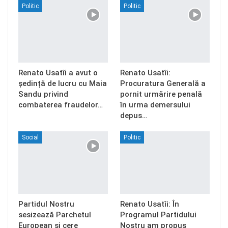
Politic
Politic
Renato Usatîi a avut o
Renato Usatîi:
ședință de lucru cu Maia
Procuratura Generală a
Sandu privind
pornit urmărire penală
combaterea fraudelor…
în urma demersului
depus…
Social
Politic
Partidul Nostru
Renato Usatîi: În
sesizează Parchetul
Programul Partidului
European și cere
Nostru am propus