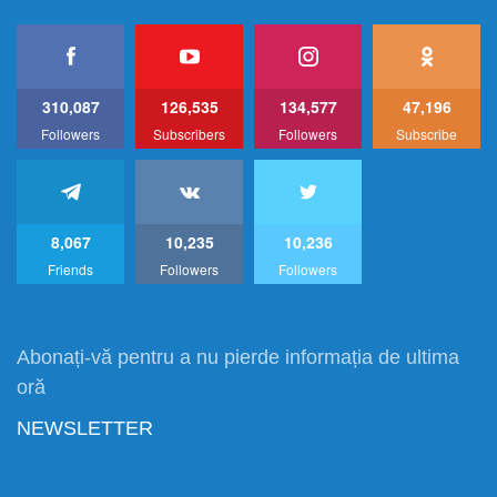
310,087
126,535
134,577
47,196
Followers
Subscribers
Followers
Subscribe
8,067
10,235
10,236
Friends
Followers
Followers
Abonați-vă pentru a nu pierde informația de ultima
oră
NEWSLETTER