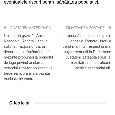
eventualele riscuri pentru sănătatea populației.
POSTAREA ANTERIOARĂ
URMĂTOAREA POSTARE
Noi cazuri grave în Armata
Împreună cu toți deputații din
Națională! Renato Usatîi a
opoziție, Renato Usatîi a
solicitat fracțiunilor ca, în
cerut mai mult respect și mai
decurs de o săptămână, să
puține restricții în Parlament:
prezinte propuneri la proiectul
„Сetățenii așteaptă soluții și
de lege privind anularea
rezultate, nu microfoane
serviciului militar obligatoriu și
închise și scandaluri!”
trecerea la o armată bazată
exclusiv pe contract
Citește și