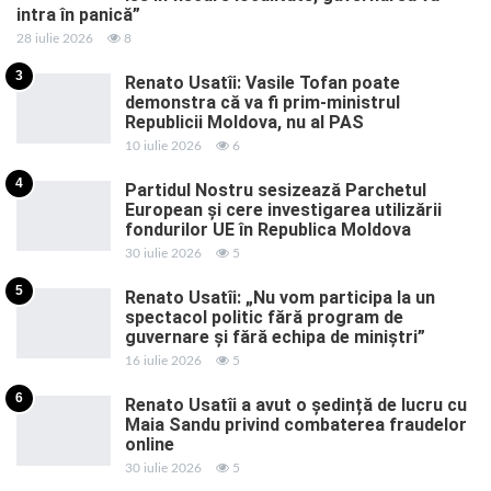
intra în panică”
28 iulie 2026
8
3
Renato Usatîi: Vasile Tofan poate
demonstra că va fi prim-ministrul
Republicii Moldova, nu al PAS
10 iulie 2026
6
4
Partidul Nostru sesizează Parchetul
European și cere investigarea utilizării
fondurilor UE în Republica Moldova
30 iulie 2026
5
5
Renato Usatîi: „Nu vom participa la un
spectacol politic fără program de
guvernare și fără echipa de miniștri”
16 iulie 2026
5
6
Renato Usatîi a avut o ședință de lucru cu
Maia Sandu privind combaterea fraudelor
online
30 iulie 2026
5