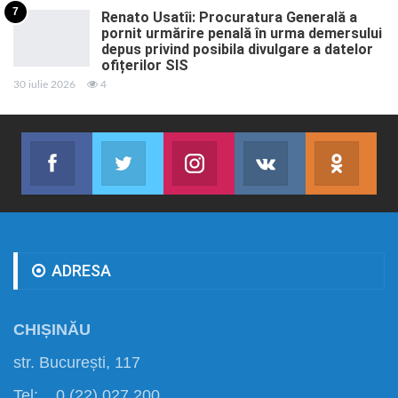
7
Renato Usatîi: Procuratura Generală a
pornit urmărire penală în urma demersului
depus privind posibila divulgare a datelor
ofițerilor SIS
30 iulie 2026
4
Facebook
Twitter
Instagram
VK
ok.r
Abonează-te
Join us on Twitter
Join us on Instagram
Abonează-te
Abon
ADRESA
CHIȘINĂU
str. București, 117
Tel: 0 (22) 027 200