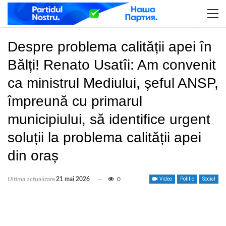
Despre problema calității apei în
Bălți! Renato Usatîi: Am convenit
ca ministrul Mediului, șeful ANSP,
împreună cu primarul
municipiului, să identifice urgent
soluții la problema calității apei
din oraș
Ultima actualizare
21 mai 2026
0
Video
Politic
Social