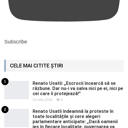
Subscribe
CELE MAI CITITE ȘTIRI
1
Renato Usatîi: „Escrocii încearcă să se
răzbune. Dar nu-i va salva nici pe ei, nici pe
cei care îi protejează!”
22 iulie 2026
8
2
Renato Usatîi îndeamnă la proteste în
toate localitățile și cere alegeri
parlamentare anticipate: „Dacă oamenii
ies în fiecare localitate, guvernarea va