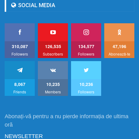
SOCIAL MEDIA
310,087
126,535
134,577
47,196
Followers
Subscribers
Followers
Abonează-te
8,067
10,235
10,236
Friends
Members
Followers
Abonați-vă pentru a nu pierde informația de ultima
oră
NEWSLETTER