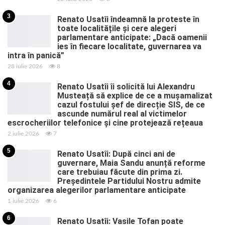
3
Renato Usatîi îndeamnă la proteste în
toate localitățile și cere alegeri
parlamentare anticipate: „Dacă oamenii
ies în fiecare localitate, guvernarea va
intra în panică”
28 iulie 2026
8
4
Renato Usatîi îi solicită lui Alexandru
Musteață să explice de ce a mușamalizat
cazul fostului șef de direcție SIS, de ce
ascunde numărul real al victimelor
escrocheriilor telefonice și cine protejează rețeaua
2 iulie 2026
7
5
Renato Usatîi: După cinci ani de
guvernare, Maia Sandu anunță reforme
care trebuiau făcute din prima zi.
Președintele Partidului Nostru admite
organizarea alegerilor parlamentare anticipate
1 iulie 2026
6
6
Renato Usatîi: Vasile Tofan poate