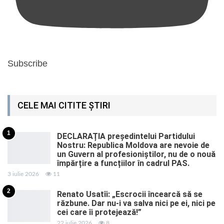
Subscribe
CELE MAI CITITE ȘTIRI
1
DECLARAȚIA președintelui Partidului
Nostru: Republica Moldova are nevoie de
un Guvern al profesioniștilor, nu de o nouă
împărțire a funcțiilor în cadrul PAS.
3 iulie 2026
11
2
Renato Usatîi: „Escrocii încearcă să se
răzbune. Dar nu-i va salva nici pe ei, nici pe
cei care îi protejează!”
22 iulie 2026
8