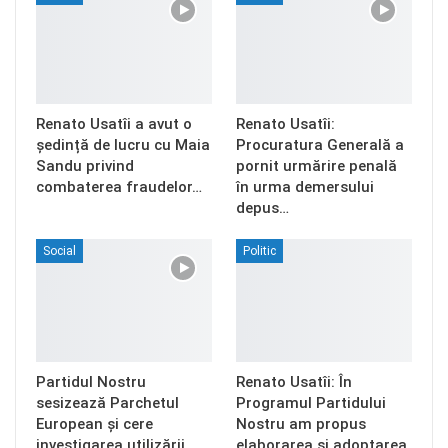
Renato Usatîi a avut o
Renato Usatîi:
ședință de lucru cu Maia
Procuratura Generală a
Sandu privind
pornit urmărire penală
combaterea fraudelor…
în urma demersului
depus…
Social
Politic
Partidul Nostru
Renato Usatîi: În
sesizează Parchetul
Programul Partidului
European și cere
Nostru am propus
investigarea utilizării…
elaborarea și adoptarea