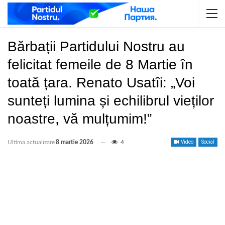
Bărbații Partidului Nostru au
felicitat femeile de 8 Martie în
toată țara. Renato Usatîi: „Voi
sunteți lumina și echilibrul vieților
noastre, vă mulțumim!”
Ultima actualizare
8 martie 2026
4
Video
Social