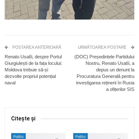
POSTAREA ANTERIOARĂ
URMĂTOAREA POSTARE
Renato Usatîi, despre Portul
(DOC) Președintele Partidului
Giurgiulești de la fața locului:
Nostru, Renato Usatîi, a
Moldova trebuie să-și
depus un denunț la
dezvolte propriul potențial
Procuratura Generală pentru
naval
investigarea reținerii în Rusia
a ofițerilor SIS
Citește și
Politic
Politic