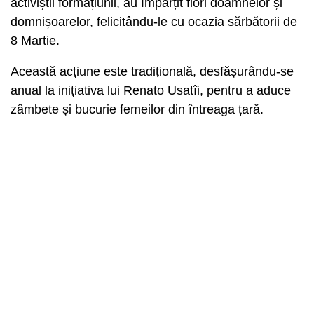
activiștii formațiunii, au împărțit flori doamnelor și
domnișoarelor, felicitându-le cu ocazia sărbătorii de
8 Martie.
Această acțiune este tradițională, desfășurându-se
anual la inițiativa lui Renato Usatîi, pentru a aduce
zâmbete și bucurie femeilor din întreaga țară.