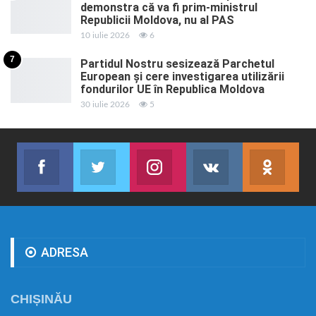
demonstra că va fi prim-ministrul
Republicii Moldova, nu al PAS
10 iulie 2026
6
7
Partidul Nostru sesizează Parchetul
European și cere investigarea utilizării
fondurilor UE în Republica Moldova
30 iulie 2026
5
Facebook
Twitter
Instagram
VK
ok.r
Abonează-te
Join us on Twitter
Join us on Instagram
Abonează-te
Abon
ADRESA
CHIȘINĂU