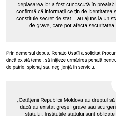
deplasarea lor a fost cunoscută în prealabil 
confirmă că informații ce țin de identitatea s
constituie secret de stat – au ajuns la un s
de grave, care pot afecta securitatea
Prin demersul depus, Renato Usatîi a solicitat Procura
dacă există temei, să inițieze urmărirea penală pentru 
de patrie, spionaj sau neglijență în serviciu.
„Cetățenii Republicii Moldova au dreptul să
dacă au existat greșeli grave sau scurgeri
statului. Instituțiile statului sunt obliga