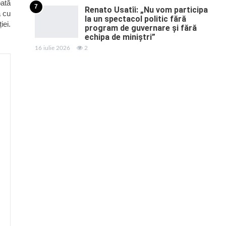
ată
7
Renato Usatîi: „Nu vom participa
ă cu
la un spectacol politic fără
iei.
program de guvernare și fără
echipa de miniștri”
16 iulie 2026
2