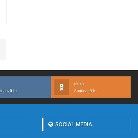
ok.ru
onează-te
Abonează-te
SOCIAL MEDIA