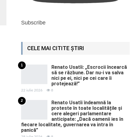
Subscribe
CELE MAI CITITE ȘTIRI
1
Renato Usatîi: „Escrocii încearcă
să se răzbune. Dar nu-i va salva
nici pe ei, nici pe cei care îi
protejează!”
22 iulie 2026
8
2
Renato Usatîi îndeamnă la
proteste în toate localitățile și
cere alegeri parlamentare
anticipate: „Dacă oamenii ies în
fiecare localitate, guvernarea va intra în
panică”
28 iulie 2026
8