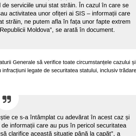
de serviciile unui stat străin. În cazul în care se
au activitatea unor ofițeri ai SIS – informații care
tat străin, ne putem afla în fața unor fapte extrem
 Republicii Moldova”, se arată în document.
turii Generale să verifice toate circumstanțele cazului și
infracțiuni legate de securitatea statului, inclusiv trădar
 știe ce s-a întâmplat cu adevărat în acest caz și
 de informații care au pus în pericol securitatea
te să clarifice această situație până la capăt”, a