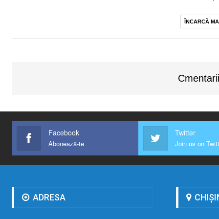
ÎNCARCĂ MA
Cmentarii
Facebook
Twitter
Abonează-te
Join us on Twit
ADRESA
CHIȘI