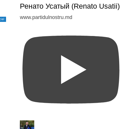
Ренато Усатый (Renato Usatii)
www.partidulnostru.md
cial