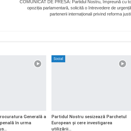
COMUNICAT DE PRESĂ: Partidul Nostru, împreună cu to
opoziția parlamentară, solicită o întrevedere de urgenț
partenerii internaționali privind reforma justiț
Social
Procuratura Generală a
Partidul Nostru sesizează Parchetul
 penală în urma
European și cere investigarea
us…
utilizării…