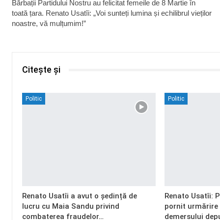
Bărbații Partidului Nostru au felicitat femeile de 8 Martie în
toată țara. Renato Usatîi: „Voi sunteți lumina și echilibrul vieților
noastre, vă mulțumim!”
Citește și
Politic
Politic
Renato Usatîi a avut o ședință de
Renato Usatîi: 
lucru cu Maia Sandu privind
pornit urmărire
combaterea fraudelor…
demersului dep