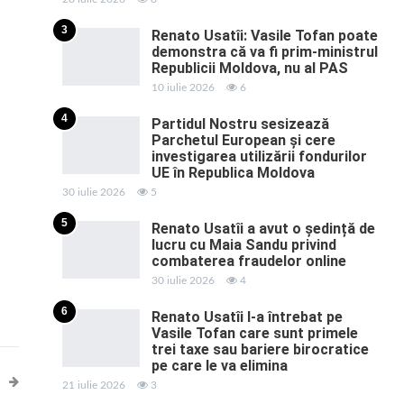
3
Renato Usatîi: Vasile Tofan poate
demonstra că va fi prim-ministrul
Republicii Moldova, nu al PAS
10 iulie 2026
6
4
Partidul Nostru sesizează
Parchetul European și cere
investigarea utilizării fondurilor
UE în Republica Moldova
30 iulie 2026
5
5
Renato Usatîi a avut o ședință de
lucru cu Maia Sandu privind
combaterea fraudelor online
30 iulie 2026
4
6
Renato Usatîi l-a întrebat pe
Vasile Tofan care sunt primele
trei taxe sau bariere birocratice
pe care le va elimina
21 iulie 2026
3