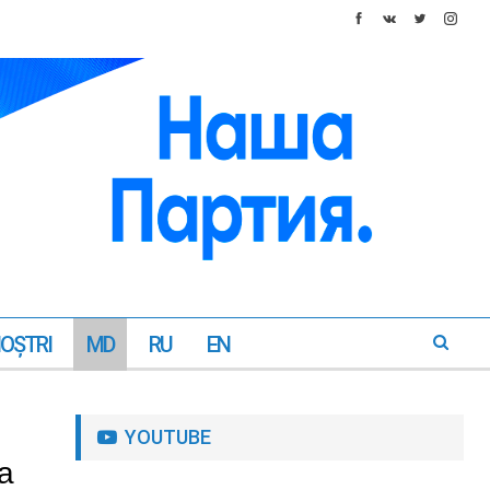
NOŞTRI
MD
RU
EN
YOUTUBE
 a