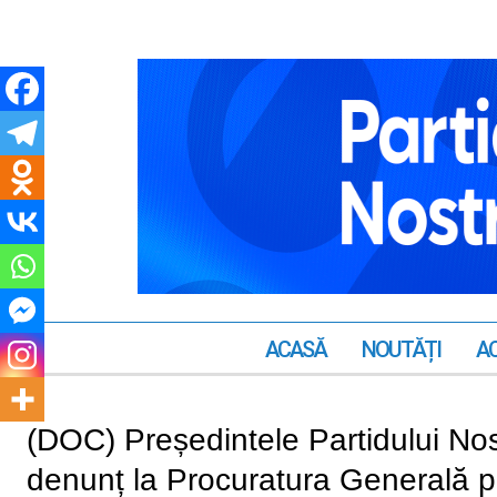
ACASĂ
NOUTĂȚI
AC
(DOC) Președintele Partidului Nos
denunț la Procuratura Generală pen