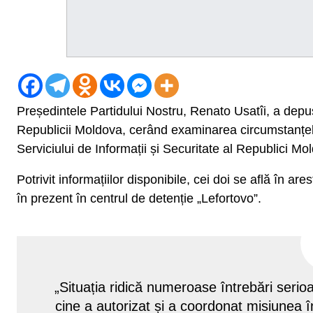
Președintele Partidului Nostru, Renato Usatîi, a depu
Republicii Moldova, cerând examinarea circumstanțelor
Serviciului de Informații și Securitate al Republici Mo
Potrivit informațiilor disponibile, cei doi se află în ar
în prezent în centrul de detenție „Lefortovo”.
„Situația ridică numeroase întrebări ser
cine a autorizat și a coordonat misiunea în