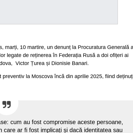
s, marți, 10 martire, un denunț la Procuratura Generală 
 legate de reținerea în Federația Rusă a doi ofițeri ai
ldova, Victor Țurea și Dionisie Banari.
est preventiv la Moscova încă din aprilie 2025, fiind deținuț
ioase: cum au fost compromise aceste persoane,
 care ar fi fost implicați și dacă identitatea sau