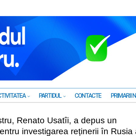
TIVITATEA
PARTIDUL
CONTACTE
PRIMARII 
tru, Renato Usatîi, a depus un
tru investigarea reținerii în Rusia