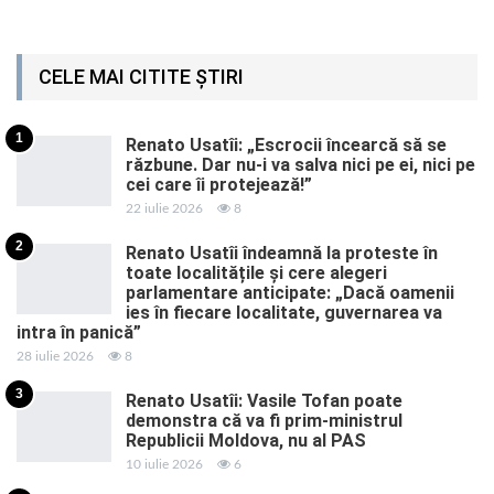
CELE MAI CITITE ȘTIRI
1
Renato Usatîi: „Escrocii încearcă să se
răzbune. Dar nu-i va salva nici pe ei, nici pe
cei care îi protejează!”
22 iulie 2026
8
2
Renato Usatîi îndeamnă la proteste în
toate localitățile și cere alegeri
parlamentare anticipate: „Dacă oamenii
ies în fiecare localitate, guvernarea va
intra în panică”
28 iulie 2026
8
3
Renato Usatîi: Vasile Tofan poate
demonstra că va fi prim-ministrul
Republicii Moldova, nu al PAS
10 iulie 2026
6