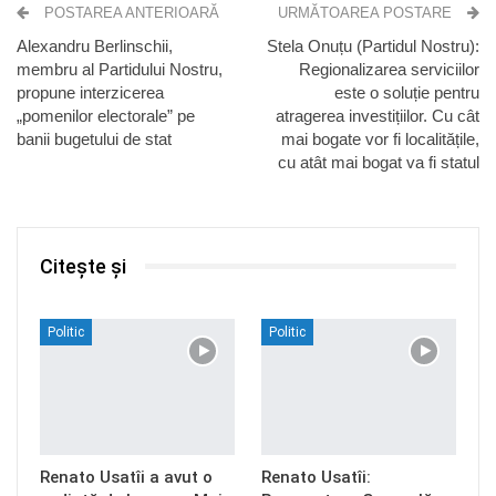
POSTAREA ANTERIOARĂ
URMĂTOAREA POSTARE
Alexandru Berlinschii,
Stela Onuțu (Partidul Nostru):
membru al Partidului Nostru,
Regionalizarea serviciilor
propune interzicerea
este o soluție pentru
„pomenilor electorale” pe
atragerea investițiilor. Cu cât
banii bugetului de stat
mai bogate vor fi localitățile,
cu atât mai bogat va fi statul
Citește și
Politic
Politic
Renato Usatîi a avut o
Renato Usatîi: