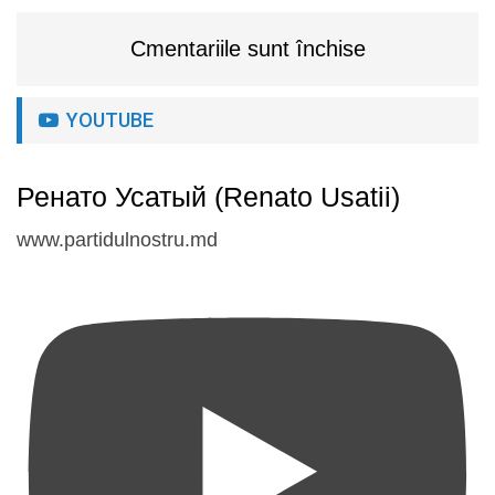
Cmentariile sunt închise
YOUTUBE
Ренато Усатый (Renato Usatii)
www.partidulnostru.md