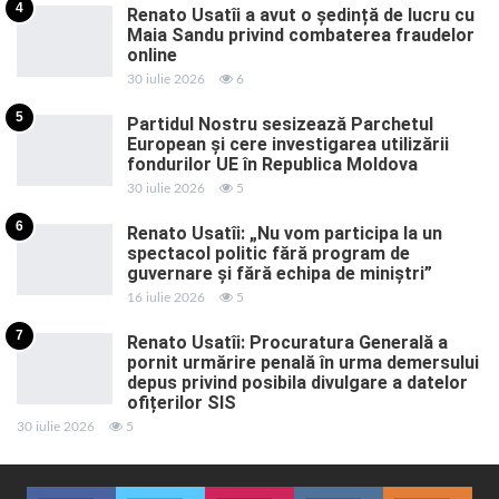
4
Renato Usatîi a avut o ședință de lucru cu
Maia Sandu privind combaterea fraudelor
online
30 iulie 2026
6
5
Partidul Nostru sesizează Parchetul
European și cere investigarea utilizării
fondurilor UE în Republica Moldova
30 iulie 2026
5
6
Renato Usatîi: „Nu vom participa la un
spectacol politic fără program de
guvernare și fără echipa de miniștri”
16 iulie 2026
5
7
Renato Usatîi: Procuratura Generală a
pornit urmărire penală în urma demersului
depus privind posibila divulgare a datelor
ofițerilor SIS
30 iulie 2026
5