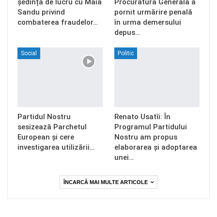
ședință de lucru cu Maia
Procuratura Generală a
Sandu privind
pornit urmărire penală
combaterea fraudelor…
în urma demersului
depus…
Social
Politic
Partidul Nostru
Renato Usatîi: În
sesizează Parchetul
Programul Partidului
European și cere
Nostru am propus
investigarea utilizării…
elaborarea și adoptarea
unei…
ÎNCARCĂ MAI MULTE ARTICOLE