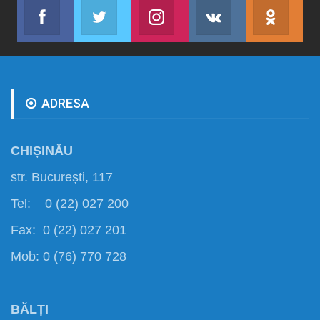
Facebook
Twitter
Instagram
VK
ok.r
Abonează-te
Join us on Twitter
Join us on Instagram
Abonează-te
Abon
ADRESA
CHIȘINĂU
str. București, 117
Tel: 0 (22) 027 200
Fax: 0 (22) 027 201
Mob: 0 (76) 770 728
BĂLȚI