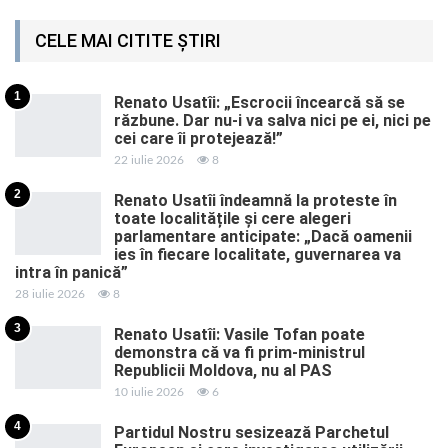
CELE MAI CITITE ȘTIRI
1
Renato Usatîi: „Escrocii încearcă să se
răzbune. Dar nu-i va salva nici pe ei, nici pe
cei care îi protejează!”
22 iulie 2026
8
2
Renato Usatîi îndeamnă la proteste în
toate localitățile și cere alegeri
parlamentare anticipate: „Dacă oamenii
ies în fiecare localitate, guvernarea va
intra în panică”
28 iulie 2026
8
3
Renato Usatîi: Vasile Tofan poate
demonstra că va fi prim-ministrul
Republicii Moldova, nu al PAS
10 iulie 2026
6
4
Partidul Nostru sesizează Parchetul