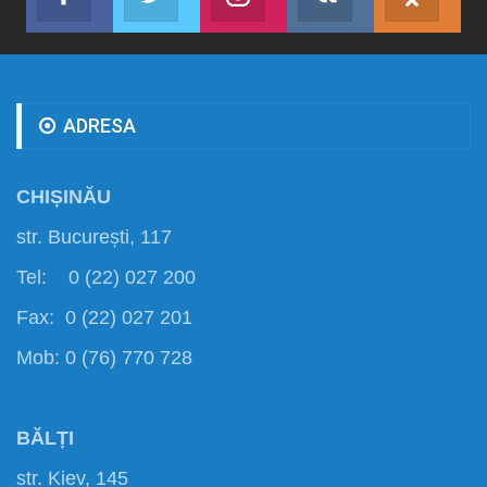
Abonează-te
Join us on Twitter
Join us on Instagram
Abonează-te
Abon
ADRESA
CHIȘINĂU
str. București, 117
Tel: 0 (22) 027 200
Fax: 0 (22) 027 201
Mob: 0 (76) 770 728
BĂLȚI
str. Kiev, 145