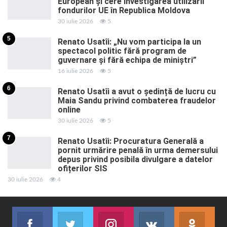
European și cere investigarea utilizării
fondurilor UE în Republica Moldova
30 iulie 2026
5
5
Renato Usatîi: „Nu vom participa la un
spectacol politic fără program de
guvernare și fără echipa de miniștri”
16 iulie 2026
5
6
Renato Usatîi a avut o ședință de lucru cu
Maia Sandu privind combaterea fraudelor
online
30 iulie 2026
5
7
Renato Usatîi: Procuratura Generală a
pornit urmărire penală în urma demersului
depus privind posibila divulgare a datelor
ofițerilor SIS
30 iulie 2026
4
Facebook
Twitter
Instagram
VK
ok.r