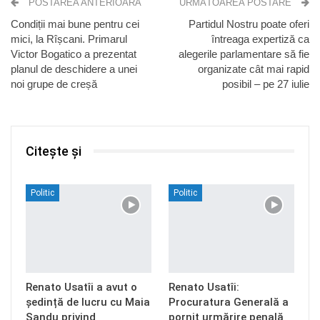
POSTAREA ANTERIOARĂ
URMĂTOAREA POSTARE
Condiții mai bune pentru cei
Partidul Nostru poate oferi
mici, la Rîșcani. Primarul
întreaga expertiză ca
Victor Bogatico a prezentat
alegerile parlamentare să fie
planul de deschidere a unei
organizate cât mai rapid
noi grupe de creșă
posibil – pe 27 iulie
Citește și
Politic
Politic
Renato Usatîi a avut o
Renato Usatîi:
ședință de lucru cu Maia
Procuratura Generală a
Sandu privind
pornit urmărire penală