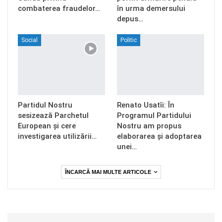
combaterea fraudelor…
în urma demersului
depus…
Social
Politic
Partidul Nostru
Renato Usatîi: În
sesizează Parchetul
Programul Partidului
European și cere
Nostru am propus
investigarea utilizării…
elaborarea și adoptarea
unei…
ÎNCARCĂ MAI MULTE ARTICOLE