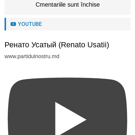
Cmentariile sunt închise
YOUTUBE
Ренато Усатый (Renato Usatii)
www.partidulnostru.md