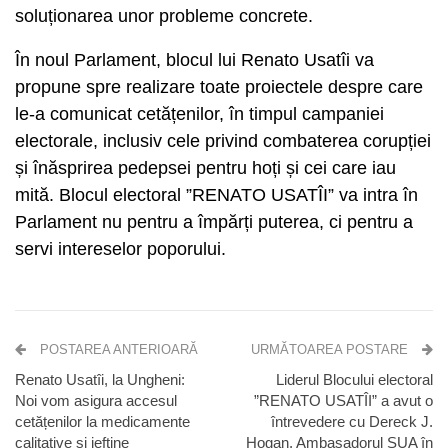
soluționarea unor probleme concrete.
În noul Parlament, blocul lui Renato Usatîi va
propune spre realizare toate proiectele despre care
le-a comunicat cetățenilor, în timpul campaniei
electorale, inclusiv cele privind combaterea corupției
și înăsprirea pedepsei pentru hoți și cei care iau
mită. Blocul electoral ”RENATO USATÎI” va intra în
Parlament nu pentru a împărți puterea, ci pentru a
servi intereselor poporului.
POSTAREA ANTERIOARĂ
URMĂTOAREA POSTARE
Renato Usatîi, la Ungheni:
Liderul Blocului electoral
Noi vom asigura accesul
”RENATO USATÎI” a avut o
cetățenilor la medicamente
întrevedere cu Dereck J.
calitative și ieftine
Hogan, Ambasadorul SUA în