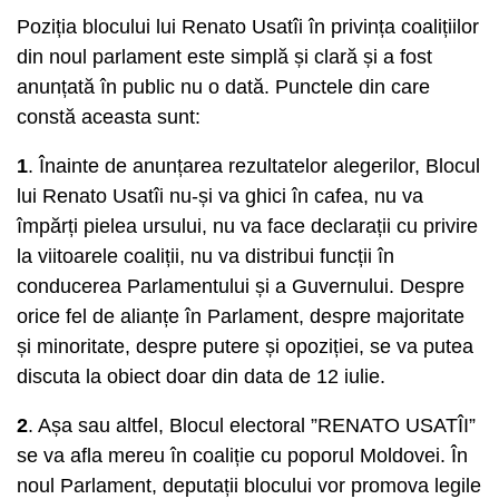
Poziția blocului lui Renato Usatîi în privința coalițiilor
din noul parlament este simplă și clară și a fost
anunțată în public nu o dată. Punctele din care
constă aceasta sunt:
1
. Înainte de anunțarea rezultatelor alegerilor, Blocul
lui Renato Usatîi nu-și va ghici în cafea, nu va
împărți pielea ursului, nu va face declarații cu privire
la viitoarele coaliții, nu va distribui funcții în
conducerea Parlamentului și a Guvernului. Despre
orice fel de alianțe în Parlament, despre majoritate
și minoritate, despre putere și opoziției, se va putea
discuta la obiect doar din data de 12 iulie.
2
. Așa sau altfel, Blocul electoral ”RENATO USATÎI”
se va afla mereu în coaliție cu poporul Moldovei. În
noul Parlament, deputații blocului vor promova legile