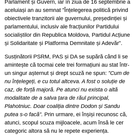
Parlament și Guvern, iar în ziua de 16 septembrie a
aceluiași an au semnat ”Înțelegerea politică privind
obiectivele tranzitorii ale guvernului, președinției și
parlamentului, inclusiv ale fracțiunilor Partidului
socialiștilor din Republica Moldova, Partidul Acțiune
și Solidaritate și Platforma Demnitate și Adevăr”.
Susținătorii PSRM, PAS și DA se supără când li se
amintește că tocmai cele trei formațiuni au stat într-
un singur așternut și drept scuză ne spun:
”Cum de
nu înțelegeți, e cu totul altceva. A fost o soluție de
caz, de forță majoră. Pe atunci nu exista o altă
modalitate de a salva țara de răul principal,
Plahotniuc. Doar coaliția dintre Dodon și Sandu
putea s-o facă”.
Prin urmare, ei înșiși recunosc că,
atunci, scopul scuza mijloacele, acum însă le cer
categoric altora să nu le repete experiența.