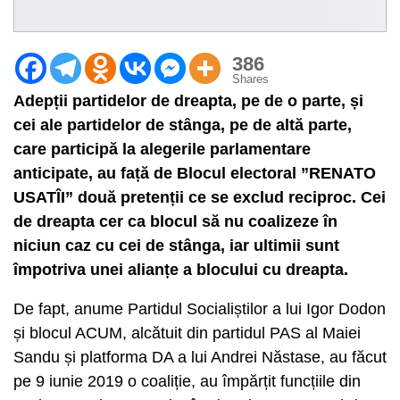
386
Shares
Adepții partidelor de dreapta, pe de o parte, și
cei ale partidelor de stânga, pe de altă parte,
care participă la alegerile parlamentare
anticipate, au față de Blocul electoral ”RENATO
USATÎI” două pretenții ce se exclud reciproc. Cei
de dreapta cer ca blocul să nu coalizeze în
niciun caz cu cei de stânga, iar ultimii sunt
împotriva unei alianțe a blocului cu dreapta.
De fapt, anume Partidul Socialiștilor a lui Igor Dodon
și blocul ACUM, alcătuit din partidul PAS al Maiei
Sandu și platforma DA a lui Andrei Năstase, au făcut
pe 9 iunie 2019 o coaliție, au împărțit funcțiile din