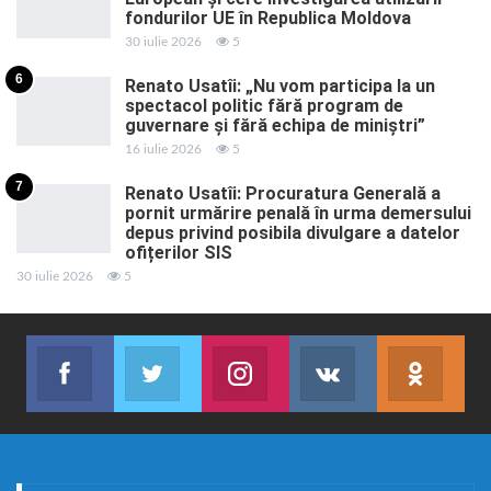
fondurilor UE în Republica Moldova
30 iulie 2026
5
6
Renato Usatîi: „Nu vom participa la un
spectacol politic fără program de
guvernare și fără echipa de miniștri”
16 iulie 2026
5
7
Renato Usatîi: Procuratura Generală a
pornit urmărire penală în urma demersului
depus privind posibila divulgare a datelor
ofițerilor SIS
30 iulie 2026
5
Facebook
Twitter
Instagram
VK
ok.r
Abonează-te
Join us on Twitter
Join us on Instagram
Abonează-te
Abon