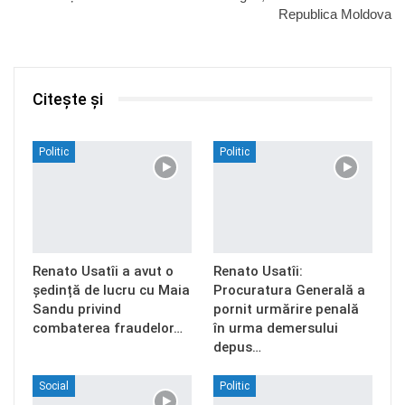
Republica Moldova
Citește și
Politic
Politic
Renato Usatîi a avut o
Renato Usatîi:
ședință de lucru cu Maia
Procuratura Generală a
Sandu privind
pornit urmărire penală
combaterea fraudelor…
în urma demersului
depus…
Social
Politic