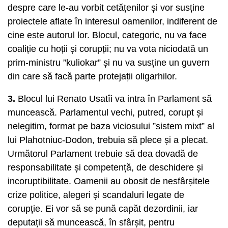
despre care le-au vorbit cetățenilor și vor susține
proiectele aflate în interesul oamenilor, indiferent de
cine este autorul lor. Blocul, categoric, nu va face
coaliție cu hoții și corupții; nu va vota niciodată un
prim-ministru ”kuliokar” și nu va susține un guvern
din care să facă parte protejații oligarhilor.
3.
Blocul lui Renato Usatîi va intra în Parlament să
muncească. Parlamentul vechi, putred, corupt și
nelegitim, format pe baza viciosului ”sistem mixt” al
lui Plahotniuc-Dodon, trebuia să plece și a plecat.
Următorul Parlament trebuie să dea dovadă de
responsabilitate și competență, de deschidere și
incoruptibilitate. Oamenii au obosit de nesfârșitele
crize politice, alegeri și scandaluri legate de
corupție. Ei vor să se pună capăt dezordinii, iar
deputații să muncească, în sfârșit, pentru