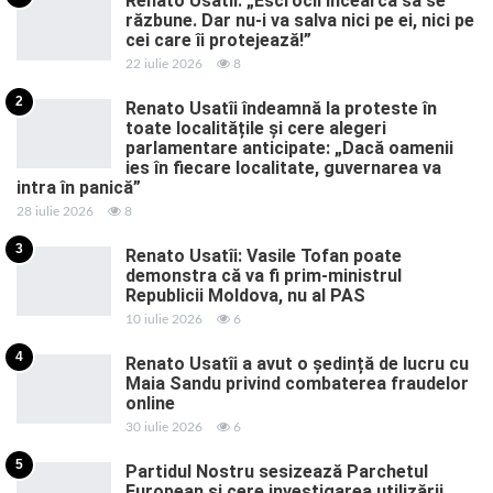
Renato Usatîi: „Escrocii încearcă să se
răzbune. Dar nu-i va salva nici pe ei, nici pe
cei care îi protejează!”
22 iulie 2026
8
2
Renato Usatîi îndeamnă la proteste în
toate localitățile și cere alegeri
parlamentare anticipate: „Dacă oamenii
ies în fiecare localitate, guvernarea va
intra în panică”
28 iulie 2026
8
3
Renato Usatîi: Vasile Tofan poate
demonstra că va fi prim-ministrul
Republicii Moldova, nu al PAS
10 iulie 2026
6
4
Renato Usatîi a avut o ședință de lucru cu
Maia Sandu privind combaterea fraudelor
online
30 iulie 2026
6
5
Partidul Nostru sesizează Parchetul
European și cere investigarea utilizării