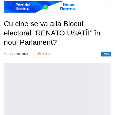
Cu cine se va alia Blocul
electoral ”RENATO USATÎI” în
noul Parlament?
On
25 iunie 2021
1.034
Politic