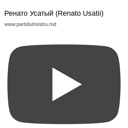
Ренато Усатый (Renato Usatii)
www.partidulnostru.md