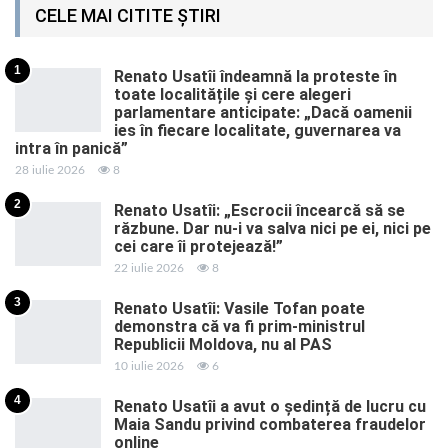
CELE MAI CITITE ȘTIRI
1
Renato Usatîi îndeamnă la proteste în
toate localitățile și cere alegeri
parlamentare anticipate: „Dacă oamenii
ies în fiecare localitate, guvernarea va
intra în panică”
28 iulie 2026
8
2
Renato Usatîi: „Escrocii încearcă să se
răzbune. Dar nu-i va salva nici pe ei, nici pe
cei care îi protejează!”
22 iulie 2026
8
3
Renato Usatîi: Vasile Tofan poate
demonstra că va fi prim-ministrul
Republicii Moldova, nu al PAS
10 iulie 2026
6
4
Renato Usatîi a avut o ședință de lucru cu
Maia Sandu privind combaterea fraudelor
online