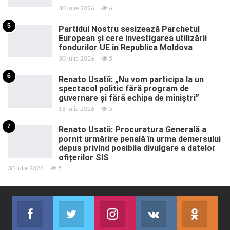
30 iulie 2026
6
5
Partidul Nostru sesizează Parchetul
European și cere investigarea utilizării
fondurilor UE în Republica Moldova
30 iulie 2026
5
6
Renato Usatîi: „Nu vom participa la un
spectacol politic fără program de
guvernare și fără echipa de miniștri”
16 iulie 2026
5
7
Renato Usatîi: Procuratura Generală a
pornit urmărire penală în urma demersului
depus privind posibila divulgare a datelor
ofițerilor SIS
30 iulie 2026
5
Facebook
Twitter
Instagram
VK
ok.r
Abonează-te
Join us on Twitter
Join us on Instagram
Abonează-te
Abon