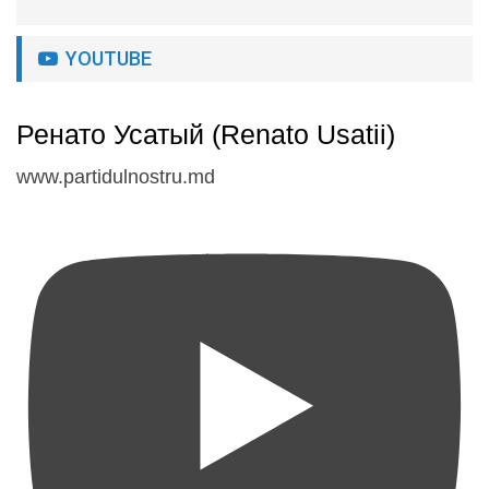
YOUTUBE
Ренато Усатый (Renato Usatii)
www.partidulnostru.md