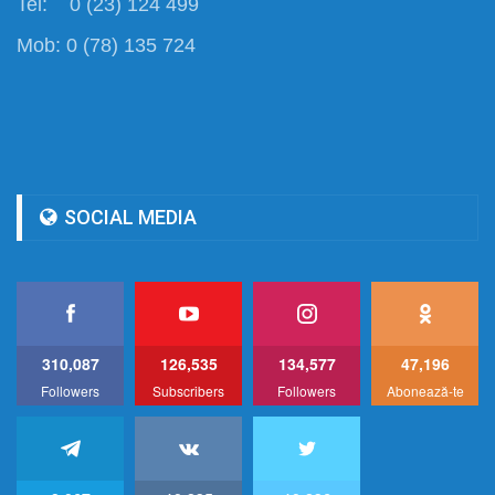
Tel: 0 (23) 124 499
Mob: 0 (78) 135 724
SOCIAL MEDIA
310,087
126,535
134,577
47,196
Followers
Subscribers
Followers
Abonează-te