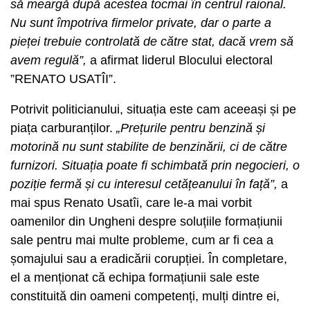
să meargă după acestea tocmai în centrul raional.
Nu sunt împotriva firmelor private, dar o parte a
pieței trebuie controlată de către stat, dacă vrem să
avem regulă”,
a afirmat liderul Blocului electoral
”RENATO USATÎI”.
Potrivit politicianului, situația este cam aceeași și pe
piața carburanților.
„Prețurile pentru benzină și
motorină nu sunt stabilite de benzinării, ci de către
furnizori. Situația poate fi schimbată prin negocieri, o
poziție fermă și cu interesul cetățeanului în față”,
a
mai spus Renato Usatîi, care le-a mai vorbit
oamenilor din Ungheni despre soluțiile formațiunii
sale pentru mai multe probleme, cum ar fi cea a
șomajului sau a eradicării corupției. În completare,
el a menționat că echipa formațiunii sale este
constituită din oameni competenți, mulți dintre ei,