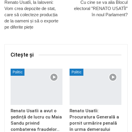
Renato Usatîi, la Ialoveni:
Cu cine se va alia Blocul
Vom crea depozite de stat,
electoral ”RENATO USATÎI”
care să colecteze producția
în noul Parlament?
de la oameni și să o exporte
pe diferite piețe
Citește și
Politic
Politic
Renato Usatîi a avut o
Renato Usatîi:
ședință de lucru cu Maia
Procuratura Generală a
Sandu privind
pornit urmărire penală
combaterea fraudelor…
în urma demersului