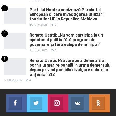
5
Partidul Nostru sesizează Parchetul
European și cere investigarea utilizării
fondurilor UE în Republica Moldova
30 iulie 2026
5
6
Renato Usatîi: „Nu vom participa la un
spectacol politic fără program de
guvernare și fără echipa de miniștri”
16 iulie 2026
5
7
Renato Usatîi: Procuratura Generală a
pornit urmărire penală în urma demersului
depus privind posibila divulgare a datelor
ofițerilor SIS
30 iulie 2026
4
Facebook
Twitter
Instagram
VK
ok.r
Abonează-te
Join us on Twitter
Join us on Instagram
Abonează-te
Abon