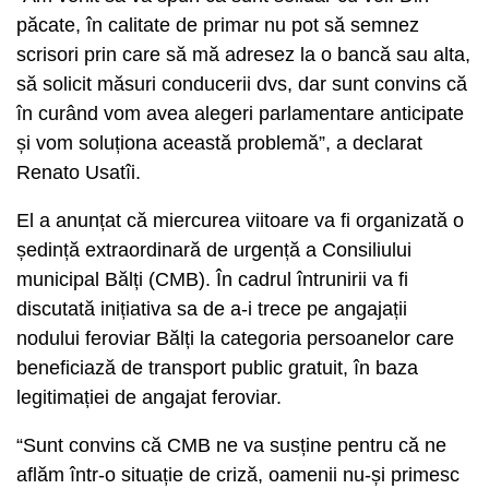
păcate, în calitate de primar nu pot să semnez
scrisori prin care să mă adresez la o bancă sau alta,
să solicit măsuri conducerii dvs, dar sunt convins că
în curând vom avea alegeri parlamentare anticipate
și vom soluționa această problemă”, a declarat
Renato Usatîi.
El a anunțat că miercurea viitoare va fi organizată o
ședință extraordinară de urgență a Consiliului
municipal Bălți (CMB). În cadrul întrunirii va fi
discutată inițiativa sa de a-i trece pe angajații
nodului feroviar Bălți la categoria persoanelor care
beneficiază de transport public gratuit, în baza
legitimației de angajat feroviar.
“Sunt convins că CMB ne va susține pentru că ne
aflăm într-o situație de criză, oamenii nu-și primesc