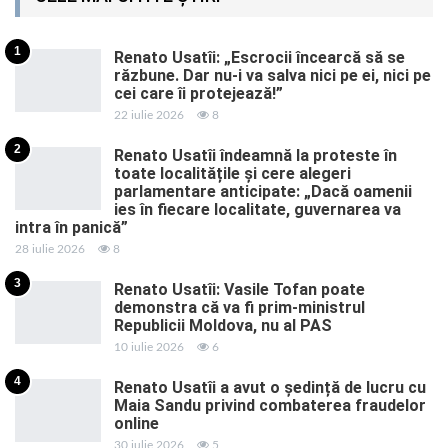
1
Renato Usatîi: „Escrocii încearcă să se
răzbune. Dar nu-i va salva nici pe ei, nici pe
cei care îi protejează!”
22 iulie 2026
8
2
Renato Usatîi îndeamnă la proteste în
toate localitățile și cere alegeri
parlamentare anticipate: „Dacă oamenii
ies în fiecare localitate, guvernarea va
intra în panică”
28 iulie 2026
8
3
Renato Usatîi: Vasile Tofan poate
demonstra că va fi prim-ministrul
Republicii Moldova, nu al PAS
10 iulie 2026
6
4
Renato Usatîi a avut o ședință de lucru cu
Maia Sandu privind combaterea fraudelor
online
30 iulie 2026
5