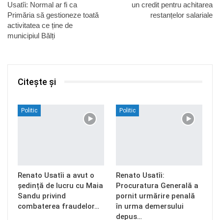
Usatîi: Normal ar fi ca
un credit pentru achitarea
Primăria să gestioneze toată
restanțelor salariale
activitatea ce ține de
municipiul Bălți
Citește și
Politic
Politic
Renato Usatîi a avut o
Renato Usatîi:
ședință de lucru cu Maia
Procuratura Generală a
Sandu privind
pornit urmărire penală
combaterea fraudelor…
în urma demersului
depus…