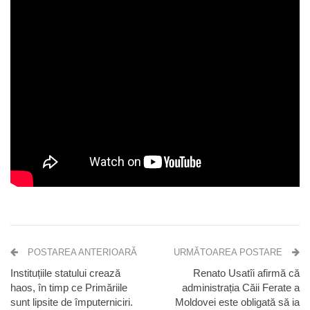
POSTAREA ANTERIOARĂ
URMĂTOAREA POSTARE
Instituțiile statului crează
Renato Usatîi afirmă că
haos, în timp ce Primăriile
administrația Căii Ferate a
sunt lipsite de împuterniciri.
Moldovei este obligată să ia