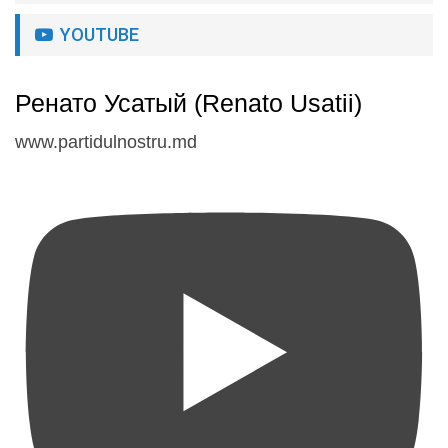
YOUTUBE
Ренато Усатый (Renato Usatii)
www.partidulnostru.md