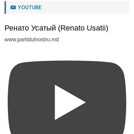
YOUTUBE
Ренато Усатый (Renato Usatii)
www.partidulnostru.md