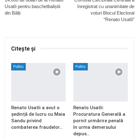
Usatîi pentru baschetbaliștii
înregistrat cu unanimitate de
din Bălți
voturi Blocul Electoral
“Renato Usatîi”
Citește și
Politic
Politic
Renato Usatîi a avut o
Renato Usatîi:
ședință de lucru cu Maia
Procuratura Generală a
Sandu privind
pornit urmărire penală
combaterea fraudelor…
în urma demersului
depus…