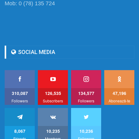
Mob: 0 (78) 135 724
SOCIAL MEDIA
310,087
126,535
134,577
47,196
Followers
Subscribers
Followers
Abonează-te
8,067
10,235
10,236
Friends
Members
Followers