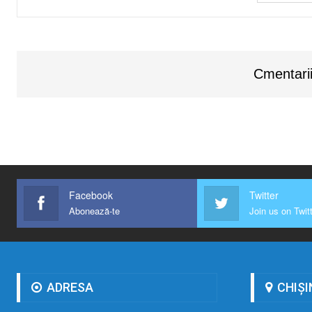
Cmentarii
Facebook
Twitter
Abonează-te
Join us on Twit
ADRESA
CHIȘI