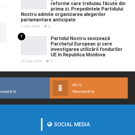
reforme care trebuiau făcute din
prima zi. Președintele Partidului
Nostru admite organizarea alegerilor
parlamentare anticipate
1 iulie 2026
6
7
Partidul Nostru sesizează
Parchetul European și cere
investigarea utilizării fondurilor
UE în Republica Moldova
30 iulie 2026
5
ok.ru
onează-te
Abonează-te
SOCIAL MEDIA