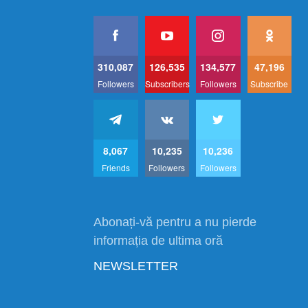
310,087
126,535
134,577
47,196
Followers
Subscribers
Followers
Subscribe
8,067
10,235
10,236
Friends
Followers
Followers
Abonați-vă pentru a nu pierde
informația de ultima oră
NEWSLETTER