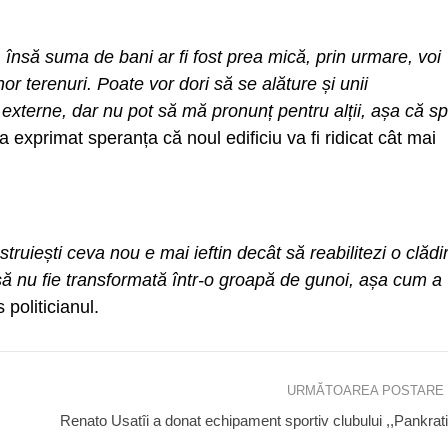
, însă suma de bani ar fi fost prea mică, prin urmare, voi
or terenuri. Poate vor dori să se alăture și unii
externe, dar nu pot să mă pronunț pentru alții, așa că s
a exprimat speranța că noul edificiu va fi ridicat cât mai
truiești ceva nou e mai ieftin decât să reabilitezi o clădi
ă nu fie transformată într-o groapă de gunoi, așa cum a
 politicianul.
URMĂTOAREA POSTARE
Renato Usatîi a donat echipament sportiv clubului ,,Pankrat