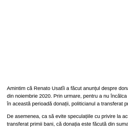
Amintim că Renato Usatîi a făcut anunțul despre donaț
din noiembrie 2020. Prin urmare, pentru a nu încălca le
în această perioadă donații, politicianul a transferat 
De asemenea, ca să evite speculațiile cu privire la ac
transferat primii bani, că donația este făcută din sum