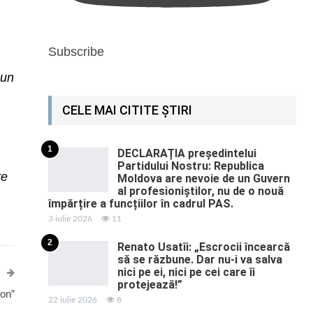
Subscribe
pun
CELE MAI CITITE ȘTIRI
1
DECLARAȚIA președintelui
Partidului Nostru: Republica
re
Moldova are nevoie de un Guvern
al profesioniștilor, nu de o nouă
împărțire a funcțiilor în cadrul PAS.
3 iulie 2026
11
2
Renato Usatîi: „Escrocii încearcă
să se răzbune. Dar nu-i va salva
nici pe ei, nici pe cei care îi
protejează!”
ion”
22 iulie 2026
8