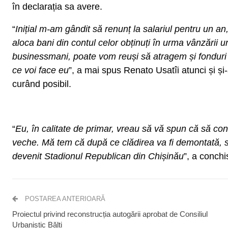
în declarația sa avere.
“
Inițial m-am gândit să renunț la salariul pentru un an
aloca bani din contul celor obținuți în urma vânzării un
businessmani, poate vom reuși să atragem și fonduri 
ce voi face eu
”, a mai spus Renato Usatîi atunci și și-
curând posibil.
“
Eu, în calitate de primar, vreau să vă spun că să cons
veche. Mă tem că după ce clădirea va fi demontată, s
devenit Stadionul Republican din Chișinău
”, a conchis
POSTAREA ANTERIOARĂ
Proiectul privind reconstrucția autogării aprobat de Consiliul
Urbanistic Bălți