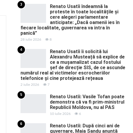
3
Renato Usatîi îndeamnă la
proteste în toate localitățile și
cere alegeri parlamentare
anticipate: „Dacă oamenii ies în
fiecare localitate, guvernarea va intra în
panică”
28 iulie 2026
8
4
Renato Usatîi îi solicită lui
Alexandru Musteață să explice de
ce a mușamalizat cazul fostului
șef de direcție SIS, de ce ascunde
numărul real al victimelor escrocheriilor
telefonice și cine protejează rețeaua
2 iulie 2026
7
5
Renato Usatîi: Vasile Tofan poate
demonstra că va fi prim-ministrul
Republicii Moldova, nu al PAS
10 iulie 2026
6
6
Renato Usatîi: După cinci ani de
guvernare, Maia Sandu anunță