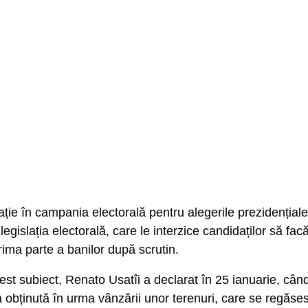
ie în campania electorală pentru alegerile prezidențiale
gislația electorală, care le interzice candidaților să fac
prima parte a banilor după scrutin.
est subiect, Renato Usatîi a declarat în 25 ianuarie, cân
a obținută în urma vânzării unor terenuri, care se regăse