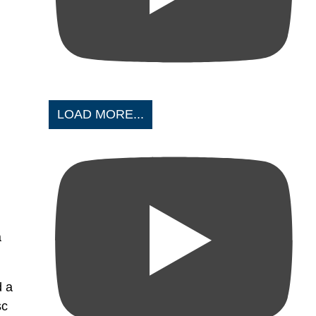
LOAD MORE...
ă
d a
sc