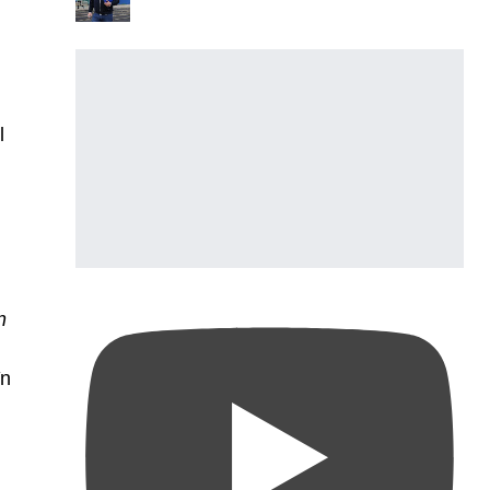
l
n
în