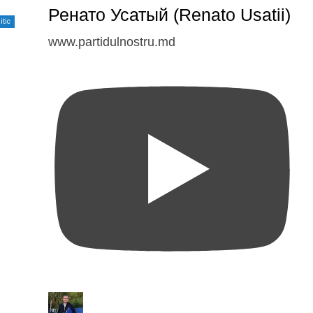
Ренато Усатый (Renato Usatii)
itic
www.partidulnostru.md