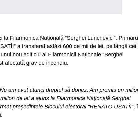
zi la Filarmonica Națională “Serghei Lunchevici”. Primaru
ATÎI” a transferat astăzi 600 de mii de lei, pe lângă cei
 unui nou edificiu al Filarmonicii Naționale “Serghei
ost afectată grav de incendiu.
. Nu am avut atunci dreptul să donez. Am promis un milio
milion de lei a ajuns la Filarmonica Națională Serghei
afirmat președintele Blocului electoral “RENATO USATÎI”
, 
i.