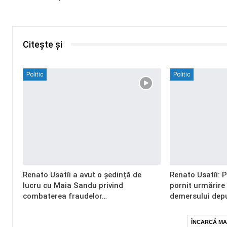
Citește și
Politic
Politic
Renato Usatîi a avut o ședință de
Renato Usatîi: 
lucru cu Maia Sandu privind
pornit urmărire
combaterea fraudelor…
demersului dep
ÎNCARCĂ MA