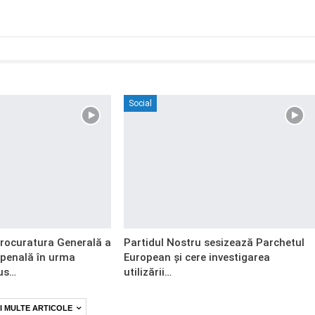
Social
Procuratura Generală a
Partidul Nostru sesizează Parchetul
 penală în urma
European și cere investigarea
us…
utilizării…
I MULTE ARTICOLE