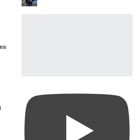
rea
i