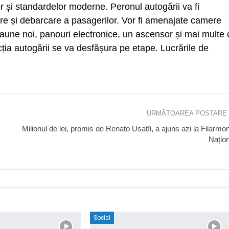
or și standardelor moderne. Peronul autogării va fi
are și debarcare a pasagerilor. Vor fi amenajate camere
caune noi, panouri electronice, un ascensor și mai multe 
ia autogării se va desfășura pe etape. Lucrările de
URMĂTOAREA POSTARE
Milionul de lei, promis de Renato Usatîi, a ajuns azi la Filarmo
Națio
Social