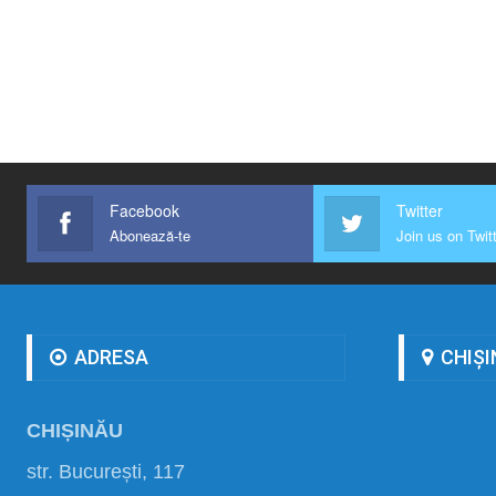
Facebook
Twitter
Abonează-te
Join us on Twit
ADRESA
CHIȘI
CHIȘINĂU
str. București, 117