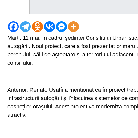
Marți, 11 mai, în cadrul ședinței Consiliului Urbanisti
autogării. Noul proiect, care a fost prezentat primar
peronului, sălii de așteptare și a teritoriului adiacent
consiliului.
Anterior, Renato Usatîi a menționat că în proiect trebu
infrastructurii autogării și înlocuirea sistemelor de com
oaspeților orașului. Acest proiect va moderniza comple
atractiv.