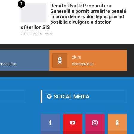
7
Renato Usatîi: Procuratura
Generală a pornit urmărire penală
în urma demersului depus privind
posibila divulgare a datelor
ofițerilor SIS
30 iulie 2026
4
ok.ru
onează-te
Abonează-te
SOCIAL MEDIA