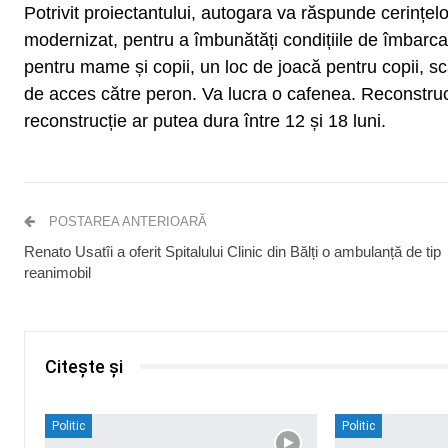
Potrivit proiectantului, autogara va răspunde cerințel
modernizat, pentru a îmbunătăți condițiile de îmbarc
pentru mame și copii, un loc de joacă pentru copii, s
de acces către peron. Va lucra o cafenea. Reconstrucț
reconstrucție ar putea dura între 12 și 18 luni.
POSTAREA ANTERIOARĂ
Renato Usatîi a oferit Spitalului Clinic din Bălți o ambulanță de tip
reanimobil
Citește și
Politic
Politic