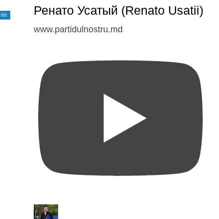
Ренато Усатый (Renato Usatii)
itic
www.partidulnostru.md