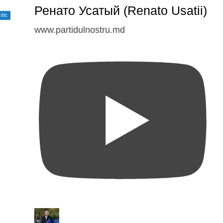
Ренато Усатый (Renato Usatii)
itic
www.partidulnostru.md