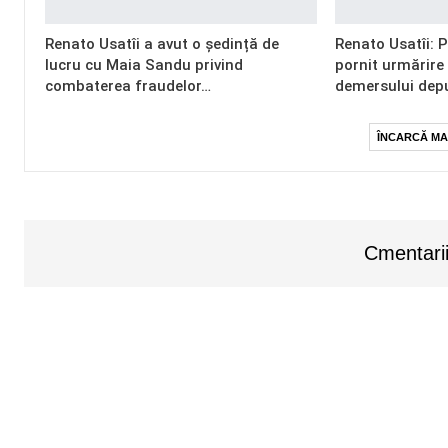
Renato Usatîi a avut o ședință de
Renato Usatîi: 
lucru cu Maia Sandu privind
pornit urmărire
combaterea fraudelor…
demersului dep
ÎNCARCĂ MA
Cmentarii