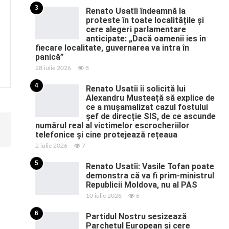
3
Renato Usatîi îndeamnă la
proteste în toate localitățile și
cere alegeri parlamentare
anticipate: „Dacă oamenii ies în
fiecare localitate, guvernarea va intra în
panică”
28 iulie 2026
8
4
Renato Usatîi îi solicită lui
Alexandru Musteață să explice de
ce a mușamalizat cazul fostului
șef de direcție SIS, de ce ascunde
numărul real al victimelor escrocheriilor
telefonice și cine protejează rețeaua
2 iulie 2026
7
5
Renato Usatîi: Vasile Tofan poate
demonstra că va fi prim-ministrul
Republicii Moldova, nu al PAS
10 iulie 2026
6
6
Partidul Nostru sesizează
Parchetul European și cere