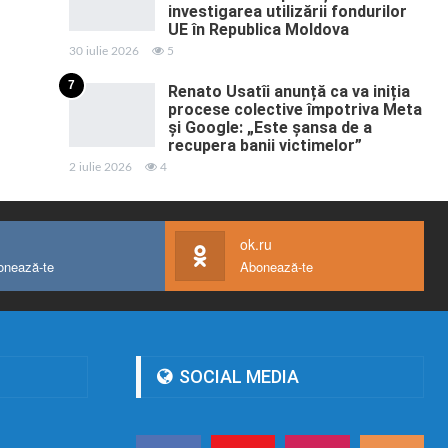
investigarea utilizării fondurilor
UE în Republica Moldova
30 iulie 2026
5
7
Renato Usatîi anunță ca va iniția
procese colective împotriva Meta
și Google: „Este șansa de a
recupera banii victimelor”
2 iulie 2026
4
ok.ru
onează-te
Abonează-te
SOCIAL MEDIA