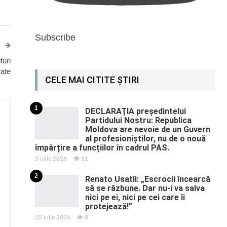
Subscribe
turi
rate
CELE MAI CITITE ȘTIRI
1
DECLARAȚIA președintelui
Partidului Nostru: Republica
Moldova are nevoie de un Guvern
al profesioniștilor, nu de o nouă
împărțire a funcțiilor în cadrul PAS.
3 iulie 2026
11
2
Renato Usatîi: „Escrocii încearcă
să se răzbune. Dar nu-i va salva
nici pe ei, nici pe cei care îi
protejează!”
22 iulie 2026
8