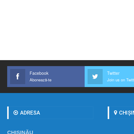
Facebook
Twitter
Abonează-te
Join us on Twit
ADRESA
CHIȘI
CHIȘINĂU