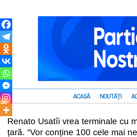
ACASĂ
NOUTĂȚI
AC
Renato Usatîi vrea terminale cu m
țară. “Vor conține 100 cele mai n