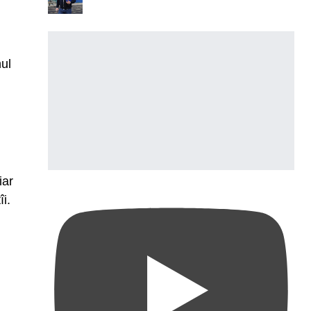
nul
iar
i.