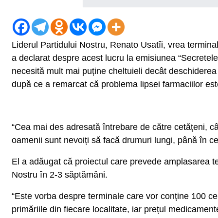
Liderul Partidului Nostru, Renato Usatîi, vrea terminal
a declarat despre acest lucru la emisiunea “Secretele
necesită mult mai puține cheltuieli decât deschiderea u
după ce a remarcat că problema lipsei farmaciilor e
“Cea mai des adresată întrebare de către cetățeni, când 
oamenii sunt nevoiți să facă drumuri lungi, până în ce
El a adăugat că proiectul care prevede amplasarea te
Nostru în 2-3 săptămâni.
“Este vorba despre terminale care vor conține 100 ce
primăriile din fiecare localitate, iar prețul medicamen