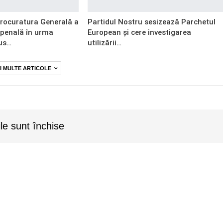
Procuratura Generală a
Partidul Nostru sesizează Parchetul
 penală în urma
European și cere investigarea
us…
utilizării…
I MULTE ARTICOLE
le sunt închise