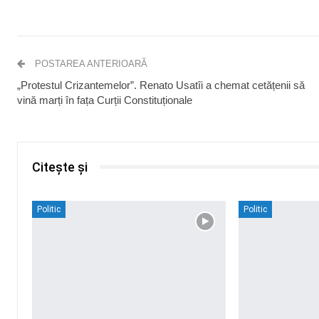
POSTAREA ANTERIOARĂ
„Protestul Crizantemelor”. Renato Usatîi a chemat cetățenii să
vină marți în fața Curții Constituționale
Citește și
Politic
Politic