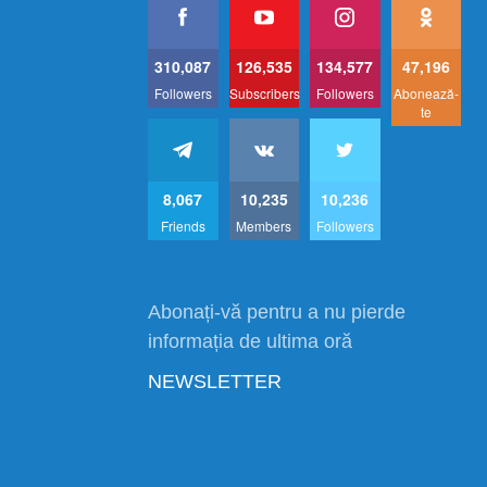
310,087
126,535
134,577
47,196
Followers
Subscribers
Followers
Abonează-
te
8,067
10,235
10,236
Friends
Members
Followers
Abonați-vă pentru a nu pierde
informația de ultima oră
NEWSLETTER