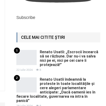
Subscribe
CELE MAI CITITE ȘTIRI
1
Renato Usatîi: „Escrocii încearcă
să se răzbune. Dar nu-i va salva
nici pe ei, nici pe cei care îi
protejează!”
22 iulie 2026
8
2
Renato Usatîi îndeamnă la
proteste în toate localitățile și
cere alegeri parlamentare
anticipate: „Dacă oamenii ies în
fiecare localitate, guvernarea va intra în
panică”
28 iulie 2026
8