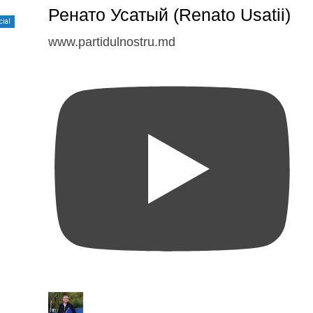
Ренато Усатый (Renato Usatii)
cial
www.partidulnostru.md