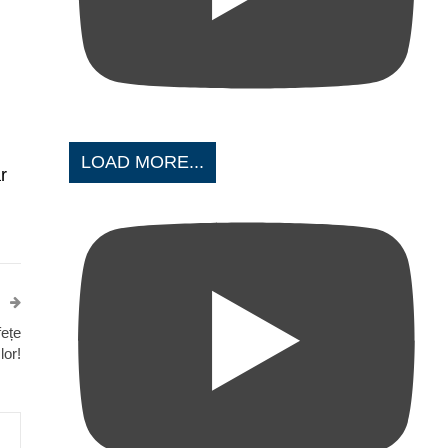
LOAD MORE...
r
fețe
lor!