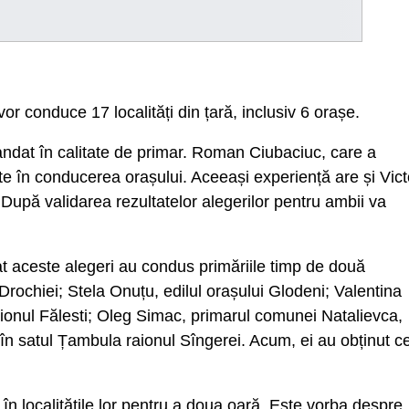
vor conduce 17 localități din țară, inclusiv 6 orașe.
andat în calitate de primar. Roman Ciubaciuc, care a
ate în conducerea orașului. Aceeași experiență are și Vict
După validarea rezultatelor alegerilor pentru ambii va
gat aceste alegeri au condus primăriile timp de două
ochiei; Stela Onuțu, edilul orașului Glodeni; Valentina
ionul Fălesti; Oleg Simac, primarul comunei Natalievca,
le în satul Țambula raionul Sîngerei. Acum, ei au obținut ce
 în localitățile lor pentru a doua oară. Este vorba despre