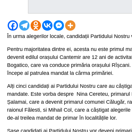
În urma alegerilor locale, candidații Partidului Nostru 
Pentru majoritatea dintre ei, acesta nu este primul m
devenit edilul orașului Cantemir are 12 ani de activit
Bogatico, care va conduce primăria orașului Rîșcani. 
începe al patrulea mandat la cârma primăriei.
Alți cinci candidați ai Partidului Nostru care au câști
mandate. Este vorba despre Nina Cereteu, primarul Dr
Șalamai, care a devenit primarul comunei Călugăr, ra
raionul Fălesti, si Mihail Col, care a câștigat alegeri
de-al treilea mandat de primar în localitățile lor.
Șase candidați ai Partidului Nostru vor deveni primari