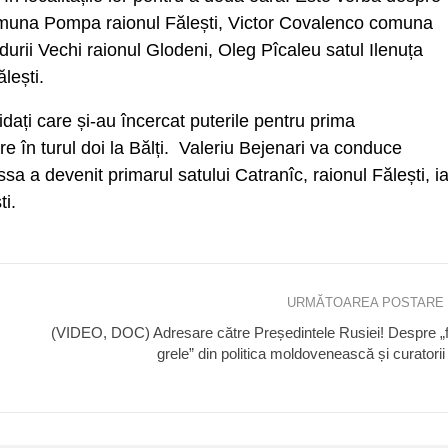
omuna Pompa raionul Fălești, Victor Covalenco comuna
durii Vechi raionul Glodeni, Oleg Pîcaleu satul Ilenuța
ălești.
dați care și-au încercat puterile pentru prima
e în turul doi la Bălți. Valeriu Bejenari va conduce
sa a devenit primarul satului Catranîc, raionul Fălești, ia
ti.
URMĂTOAREA POSTARE
(VIDEO, DOC) Adresare către Președintele Rusiei! Despre „
grele” din politica moldovenească și curatorii 