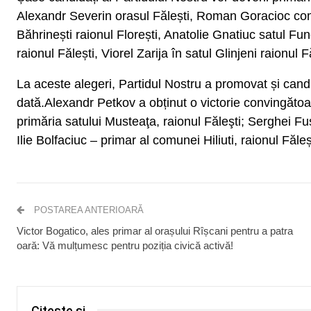
Alexandr Severin orasul Fălești, Roman Goracioc c
Băhrinești raionul Florești, Anatolie Gnatiuc satul Fun
raionul Fălești, Viorel Zarija în satul Glinjeni raionul F
La aceste alegeri, Partidul Nostru a promovat și candi
dată.Alexandr Petkov a obținut o victorie convingătoar
primăria satului Musteaţa, raionul Făleşti; Serghei Fus
Ilie Bolfaciuc – primar al comunei Hiliuti, raionul Făleș
POSTAREA ANTERIOARĂ
Victor Bogatico, ales primar al orașului Rîșcani pentru a patra
oară: Vă mulțumesc pentru poziția civică activă!
Citește și