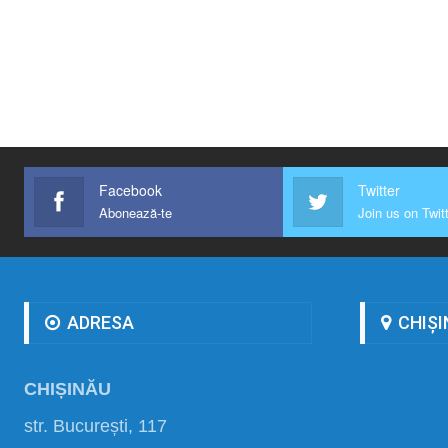
Facebook
Twitter
Abonează-te
Join us on Twit
ADRESA
CHIȘI
CHIȘINĂU
str. București, 117