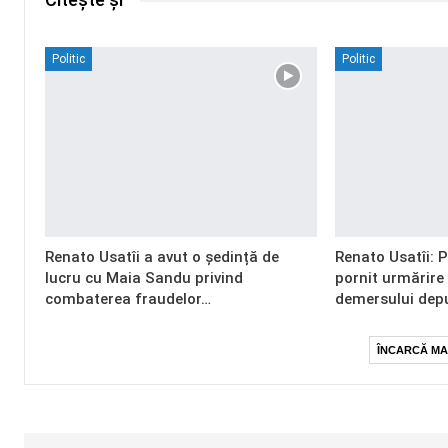
Politic
Politic
Renato Usatîi a avut o ședință de
Renato Usatîi: 
lucru cu Maia Sandu privind
pornit urmărire
combaterea fraudelor…
demersului dep
ÎNCARCĂ MA