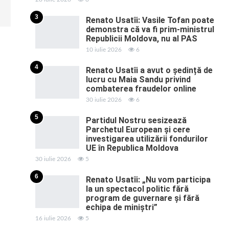
3
Renato Usatîi: Vasile Tofan poate
demonstra că va fi prim-ministrul
Republicii Moldova, nu al PAS
10 iulie 2026
6
4
Renato Usatîi a avut o ședință de
lucru cu Maia Sandu privind
combaterea fraudelor online
30 iulie 2026
6
5
Partidul Nostru sesizează
Parchetul European și cere
investigarea utilizării fondurilor
UE în Republica Moldova
30 iulie 2026
5
6
Renato Usatîi: „Nu vom participa
la un spectacol politic fără
program de guvernare și fără
echipa de miniștri”
16 iulie 2026
5