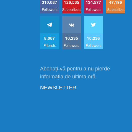
310,087
126,535
134,577
47,196
Followers
Subscribers
Followers
Subscribe
8,067
10,235
10,236
Friends
Followers
Followers
Abonați-vă pentru a nu pierde
informația de ultima oră
NEWSLETTER