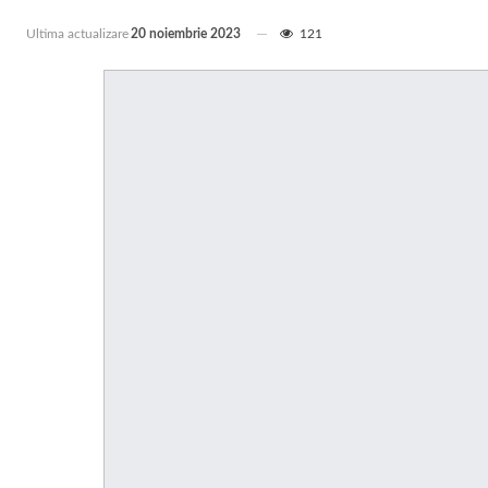
Ultima actualizare
20 noiembrie 2023
121