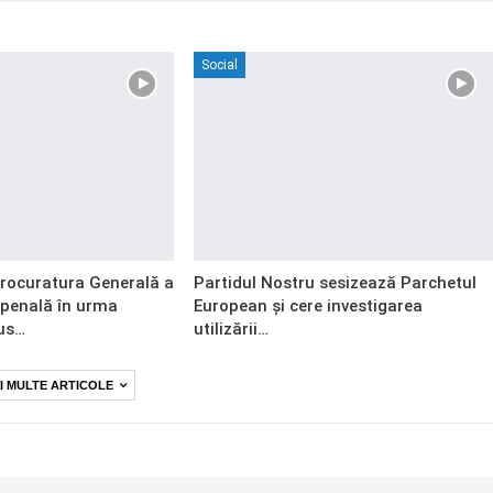
Social
Procuratura Generală a
Partidul Nostru sesizează Parchetul
 penală în urma
European și cere investigarea
us…
utilizării…
I MULTE ARTICOLE