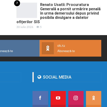
7
Renato Usatîi: Procuratura
Generală a pornit urmărire penală
în urma demersului depus privind
posibila divulgare a datelor
ofițerilor SIS
30 iulie 2026
5
ok.ru
onează-te
Abonează-te
SOCIAL MEDIA