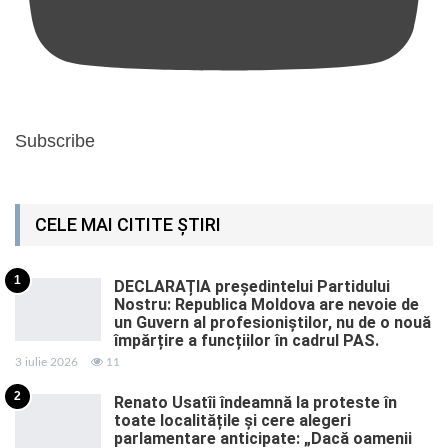
Subscribe
CELE MAI CITITE ȘTIRI
1
DECLARAȚIA președintelui Partidului
Nostru: Republica Moldova are nevoie de
un Guvern al profesioniștilor, nu de o nouă
împărțire a funcțiilor în cadrul PAS.
3 iulie 2026
11
2
Renato Usatîi îndeamnă la proteste în
toate localitățile și cere alegeri
parlamentare anticipate: „Dacă oamenii