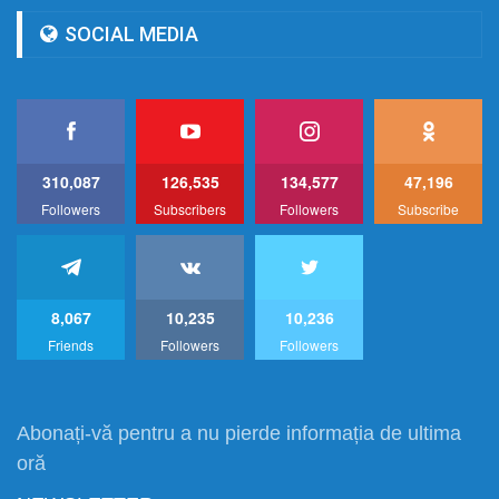
SOCIAL MEDIA
310,087
126,535
134,577
47,196
Followers
Subscribers
Followers
Subscribe
8,067
10,235
10,236
Friends
Followers
Followers
Abonați-vă pentru a nu pierde informația de ultima
oră