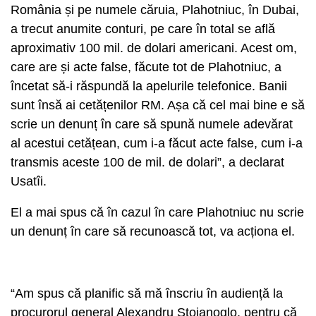
România și pe numele căruia, Plahotniuc, în Dubai,
a trecut anumite conturi, pe care în total se află
aproximativ 100 mil. de dolari americani. Acest om,
care are și acte false, făcute tot de Plahotniuc, a
încetat să-i răspundă la apelurile telefonice. Banii
sunt însă ai cetățenilor RM. Așa că cel mai bine e să
scrie un denunț în care să spună numele adevărat
al acestui cetățean, cum i-a făcut acte false, cum i-a
transmis aceste 100 de mil. de dolari”, a declarat
Usatîi.
El a mai spus că în cazul în care Plahotniuc nu scrie
un denunț în care să recunoască tot, va acționa el.
“Am spus că planific să mă înscriu în audiență la
procurorul general Alexandru Stoianoglo, pentru că