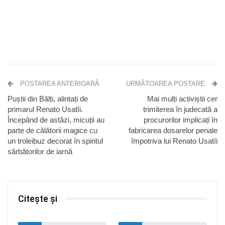
POSTAREA ANTERIOARĂ
URMĂTOAREA POSTARE
Puștii din Bălți, alintați de
Mai mulți activiștii cer
primarul Renato Usatîi.
trimiterea în judecată a
Începând de astăzi, micuții au
procurorilor implicați în
parte de călătorii magice cu
fabricarea dosarelor penale
un troleibuz decorat în spiritul
împotriva lui Renato Usatîi
sărbătorilor de iarnă
Citește și