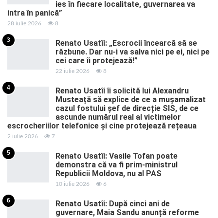
ies în fiecare localitate, guvernarea va
intra în panică”
28 iulie 2026
8
3
Renato Usatîi: „Escrocii încearcă să se
răzbune. Dar nu-i va salva nici pe ei, nici pe
cei care îi protejează!”
22 iulie 2026
8
4
Renato Usatîi îi solicită lui Alexandru
Musteață să explice de ce a mușamalizat
cazul fostului șef de direcție SIS, de ce
ascunde numărul real al victimelor
escrocheriilor telefonice și cine protejează rețeaua
2 iulie 2026
7
5
Renato Usatîi: Vasile Tofan poate
demonstra că va fi prim-ministrul
Republicii Moldova, nu al PAS
10 iulie 2026
6
6
Renato Usatîi: După cinci ani de
guvernare, Maia Sandu anunță reforme