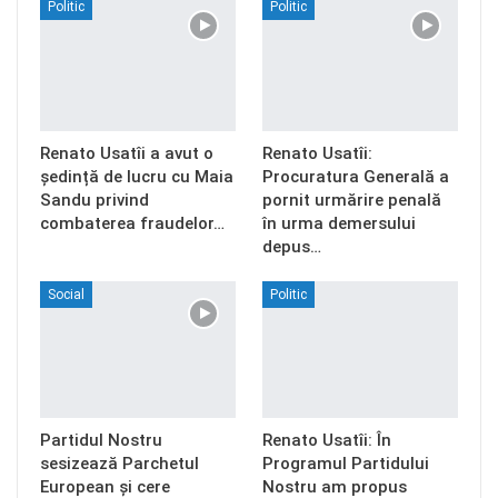
Politic
Politic
Renato Usatîi a avut o
Renato Usatîi:
ședință de lucru cu Maia
Procuratura Generală a
Sandu privind
pornit urmărire penală
combaterea fraudelor…
în urma demersului
depus…
Social
Politic
Partidul Nostru
Renato Usatîi: În
sesizează Parchetul
Programul Partidului
European și cere
Nostru am propus