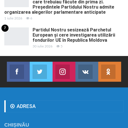
care trebuiau făcute din prima zi.
Președintele Partidului Nostru admite
organizarea alegerilor parlamentare anticipate
1 iulie 2026
6
7
Partidul Nostru sesizează Parchetul
European și cere investigarea utilizării
fondurilor UE în Republica Moldova
30 iulie 2026
5
Facebook
Twitter
Instagram
VK
ok.r
Abonează-te
Join us on Twitter
Join us on Instagram
Abonează-te
Abon
ADRESA
CHIȘINĂU