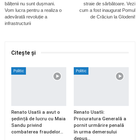
bălțenii nu sunt dușmani.
straie de sărbătoare. Vezi
Vom lucra pentru a realiza o
cum a fost inaugurat Pomul
adevărată revoluție a
de Crăciun la Glodeni!
infrastructurii
Citește și
Politic
Politic
Renato Usatîi a avut o
Renato Usatîi:
ședință de lucru cu Maia
Procuratura Generală a
Sandu privind
pornit urmărire penală
combaterea fraudelor…
în urma demersului
depus…