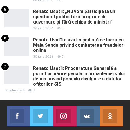
5
Renato Usatîi: „Nu vom participa la un
spectacol politic fără program de
guvernare și fără echipa de miniștri”
16 iulie 2026
5
6
Renato Usatîi a avut o ședință de lucru cu
Maia Sandu privind combaterea fraudelor
online
30 iulie 2026
5
7
Renato Usatîi: Procuratura Generală a
pornit urmărire penală în urma demersului
depus privind posibila divulgare a datelor
ofițerilor SIS
30 iulie 2026
4
Facebook
Twitter
Instagram
VK
ok.r
Abonează-te
Join us on Twitter
Join us on Instagram
Abonează-te
Abon