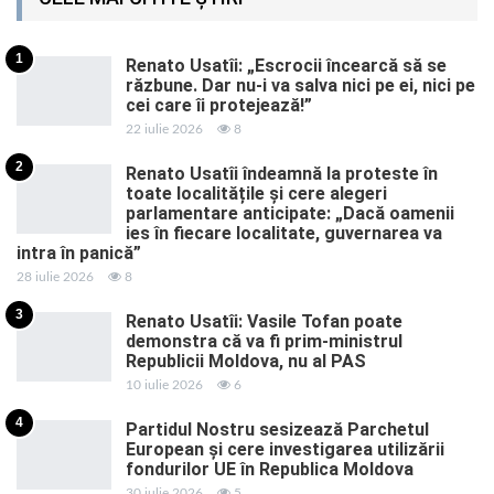
1
Renato Usatîi: „Escrocii încearcă să se
răzbune. Dar nu-i va salva nici pe ei, nici pe
cei care îi protejează!”
22 iulie 2026
8
2
Renato Usatîi îndeamnă la proteste în
toate localitățile și cere alegeri
parlamentare anticipate: „Dacă oamenii
ies în fiecare localitate, guvernarea va
intra în panică”
28 iulie 2026
8
3
Renato Usatîi: Vasile Tofan poate
demonstra că va fi prim-ministrul
Republicii Moldova, nu al PAS
10 iulie 2026
6
4
Partidul Nostru sesizează Parchetul
European și cere investigarea utilizării
fondurilor UE în Republica Moldova
30 iulie 2026
5