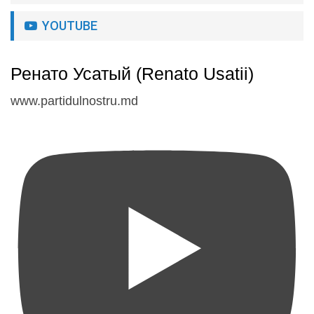
YOUTUBE
Ренато Усатый (Renato Usatii)
www.partidulnostru.md