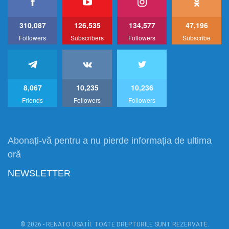
310,087
126,535
134,577
47,196
Followers
Subscribers
Followers
Subscribe
8,067
10,235
10,236
Friends
Followers
Followers
Abonați-vă pentru a nu pierde informația de ultima
oră
NEWSLETTER
© 2026 - RENATO USATÎI. TOATE DREPTURILE SUNT REZERVATE.