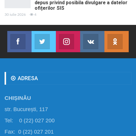
depus privind posibila divulgare a datelor
ofițerilor SIS
30 iulie 2026
4
Facebook
Twitter
Instagram
VK
ok.r
Abonează-te
Join us on Twitter
Join us on Instagram
Abonează-te
Abon
ADRESA
CHIȘINĂU
str. București, 117
Tel: 0 (22) 027 200
Fax: 0 (22) 027 201