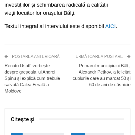
investițiilor și schimbarea radicală a calității
vieții locuitorilor orașului Bălți.
Textul integral al interviului este disponibil
AICI
.
POSTAREA ANTERIOARĂ
URMĂTOAREA POSTARE
Renato Usatîi vorbește
Primarul municipiului Bălți,
despre greșeala lui Andrei
Alexandr Petkov, a felicitat
Spînu și explică cum trebuie
cuplurile care au marcat 50 și
salvată Calea Ferată a
60 de ani de căsnicie
Moldovei
Citește și