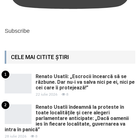
Subscribe
CELE MAI CITITE ȘTIRI
1
Renato Usatîi: „Escrocii încearcă să se
răzbune. Dar nu-i va salva nici pe ei, nici pe
cei care îi protejează!”
22 iulie 2026
8
2
Renato Usatîi îndeamnă la proteste în
toate localitățile și cere alegeri
parlamentare anticipate: „Dacă oamenii
ies în fiecare localitate, guvernarea va
intra în panică”
28 iulie 2026
8