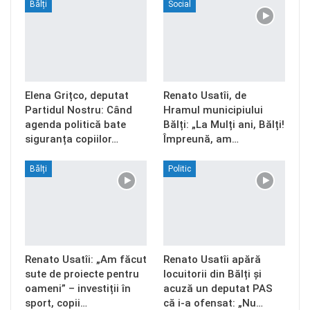
Bălți
Social
Elena Grițco, deputat
Renato Usatîi, de
Partidul Nostru: Când
Hramul municipiului
agenda politică bate
Bălți: „La Mulți ani, Bălți!
siguranța copiilor…
Împreună, am…
Bălți
Politic
Renato Usatîi: „Am făcut
Renato Usatîi apără
sute de proiecte pentru
locuitorii din Bălți și
oameni” – investiții în
acuză un deputat PAS
sport, copii…
că i-a ofensat: „Nu…