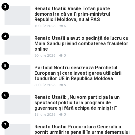
3
Renato Usatîi: Vasile Tofan poate
demonstra că va fi prim-ministrul
Republicii Moldova, nu al PAS
10 iulie 2026
6
4
Renato Usatîi a avut o ședință de lucru cu
Maia Sandu privind combaterea fraudelor
online
30 iulie 2026
5
5
Partidul Nostru sesizează Parchetul
European și cere investigarea utilizării
fondurilor UE în Republica Moldova
30 iulie 2026
5
6
Renato Usatîi: „Nu vom participa la un
spectacol politic fără program de
guvernare și fără echipa de miniștri”
16 iulie 2026
5
7
Renato Usatîi: Procuratura Generală a
pornit urmărire penală în urma demersului