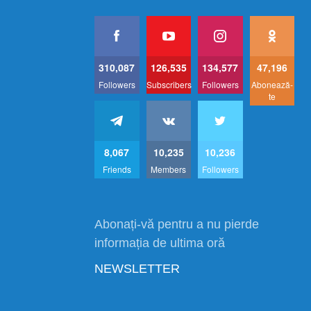
310,087
126,535
134,577
47,196
Followers
Subscribers
Followers
Abonează-
te
8,067
10,235
10,236
Friends
Members
Followers
Abonați-vă pentru a nu pierde
informația de ultima oră
NEWSLETTER