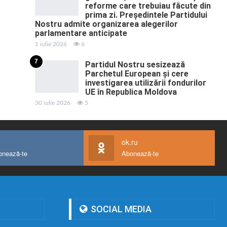
reforme care trebuiau făcute din
prima zi. Președintele Partidului
Nostru admite organizarea alegerilor
parlamentare anticipate
1 iulie 2026
6
7
Partidul Nostru sesizează
Parchetul European și cere
investigarea utilizării fondurilor
UE în Republica Moldova
30 iulie 2026
5
ok.ru
onează-te
Abonează-te
SOCIAL MEDIA