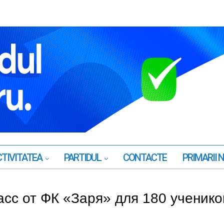
TIVITATEA
PARTIDUL
CONTACTE
PRIMARII 
асс от ФК «Заря» для 180 ученико