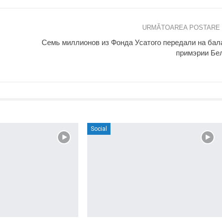
URMĂTOAREA POSTARE
Семь миллионов из Фонда Усатого передали на бал
примэрии Бе
Social