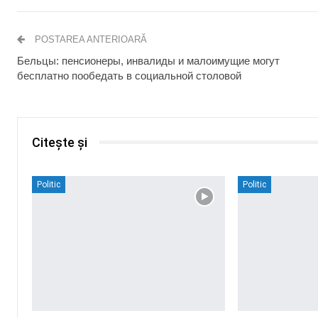
POSTAREA ANTERIOARĂ
Бельцы: пенсионеры, инвалиды и малоимущие могут
бесплатно пообедать в социальной столовой
Citește și
Politic
Politic