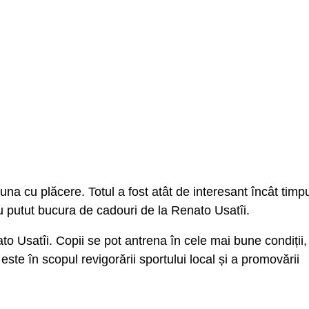
auna cu plăcere. Totul a fost atât de interesant încât timp
au putut bucura de cadouri de la Renato Usatîi.
to Usatîi. Copii se pot antrena în cele mai bune condiții,
te în scopul revigorării sportului local și a promovării