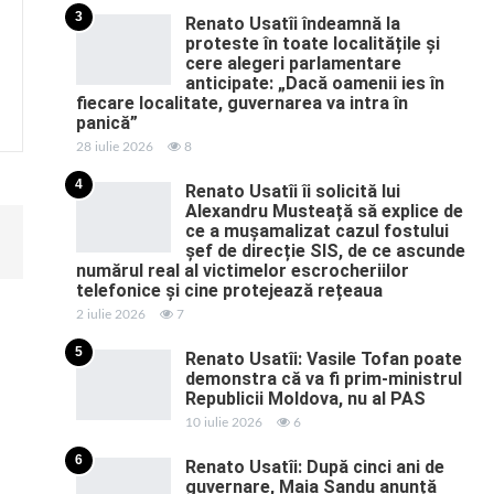
3
Renato Usatîi îndeamnă la
proteste în toate localitățile și
cere alegeri parlamentare
anticipate: „Dacă oamenii ies în
fiecare localitate, guvernarea va intra în
panică”
28 iulie 2026
8
4
Renato Usatîi îi solicită lui
Alexandru Musteață să explice de
ce a mușamalizat cazul fostului
șef de direcție SIS, de ce ascunde
numărul real al victimelor escrocheriilor
telefonice și cine protejează rețeaua
2 iulie 2026
7
5
Renato Usatîi: Vasile Tofan poate
demonstra că va fi prim-ministrul
Republicii Moldova, nu al PAS
10 iulie 2026
6
6
Renato Usatîi: După cinci ani de
guvernare, Maia Sandu anunță