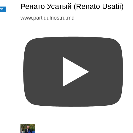
Ренато Усатый (Renato Usatii)
cial
www.partidulnostru.md