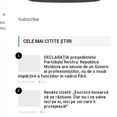
Subscribe
анс
льц
CELE MAI CITITE ȘTIRI
1
DECLARAȚIA președintelui
Partidului Nostru: Republica
Moldova are nevoie de un Guvern
al profesioniștilor, nu de o nouă
împărțire a funcțiilor în cadrul PAS.
3 iulie 2026
11
2
Renato Usatîi: „Escrocii încearcă
să se răzbune. Dar nu-i va salva
nici pe ei, nici pe cei care îi
protejează!”
22 iulie 2026
8