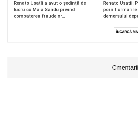
Renato Usatîi a avut o ședință de
Renato Usatîi: 
lucru cu Maia Sandu privind
pornit urmărire
combaterea fraudelor…
demersului dep
ÎNCARCĂ MA
Cmentarii