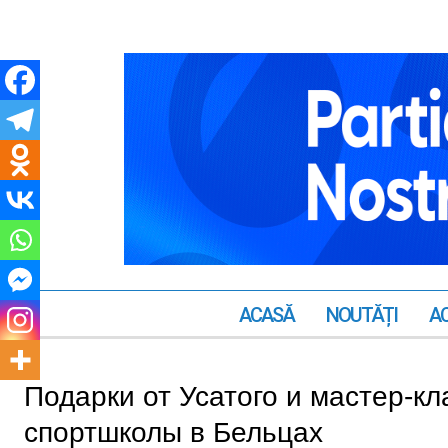
ACASĂ
NOUTĂȚI
AC
Подарки от Усатого и мастер-кл
спортшколы в Бельцах