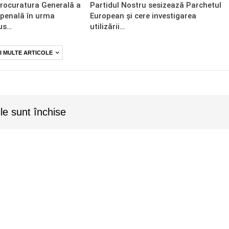
Procuratura Generală a
Partidul Nostru sesizează Parchetul
 penală în urma
European și cere investigarea
us…
utilizării…
I MULTE ARTICOLE
le sunt închise