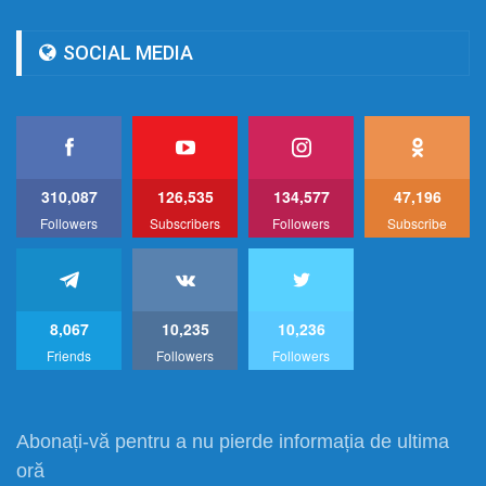
SOCIAL MEDIA
310,087
126,535
134,577
47,196
Followers
Subscribers
Followers
Subscribe
8,067
10,235
10,236
Friends
Followers
Followers
Abonați-vă pentru a nu pierde informația de ultima
oră