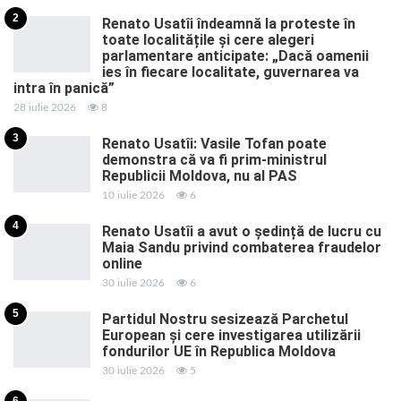
2
Renato Usatîi îndeamnă la proteste în
toate localitățile și cere alegeri
parlamentare anticipate: „Dacă oamenii
ies în fiecare localitate, guvernarea va
intra în panică”
28 iulie 2026
8
3
Renato Usatîi: Vasile Tofan poate
demonstra că va fi prim-ministrul
Republicii Moldova, nu al PAS
10 iulie 2026
6
4
Renato Usatîi a avut o ședință de lucru cu
Maia Sandu privind combaterea fraudelor
online
30 iulie 2026
6
5
Partidul Nostru sesizează Parchetul
European și cere investigarea utilizării
fondurilor UE în Republica Moldova
30 iulie 2026
5
6