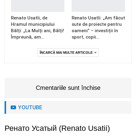
Renato Usatîi, de
Renato Usatîi: „Am făcut
Hramul municipiului
sute de proiecte pentru
Bălți: „La Mulți ani, Bălți!
oameni” – investiții în
Împreună, am…
sport, copii…
ÎNCARCĂ MAI MULTE ARTICOLE
Cmentariile sunt închise
YOUTUBE
Ренато Усатый (Renato Usatii)