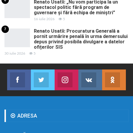
Renato Usatîi: „Nu vom participa la un
spectacol politic fără program de
guvernare și fără echipa de miniștri”
16 iulie 2026
5
7
Renato Usatîi: Procuratura Generală a
pornit urmărire penală în urma demersului
depus privind posibila divulgare a datelor
ofițerilor SIS
30 iulie 2026
5
Facebook
Twitter
Instagram
VK
ok.r
Abonează-te
Join us on Twitter
Join us on Instagram
Abonează-te
Abon
ADRESA