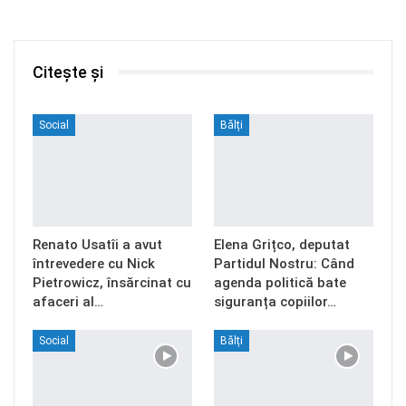
Citește și
Social
Bălți
Renato Usatîi a avut
Elena Grițco, deputat
întrevedere cu Nick
Partidul Nostru: Când
Pietrowicz, însărcinat cu
agenda politică bate
afaceri al…
siguranța copiilor…
Social
Bălți