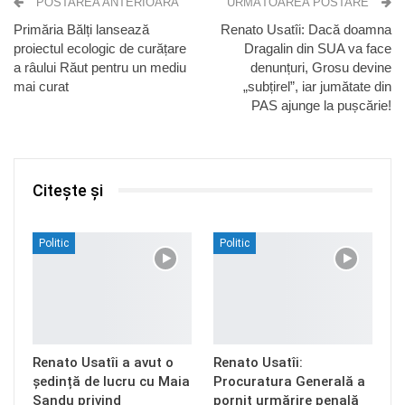
POSTAREA ANTERIOARĂ
URMĂTOAREA POSTARE
Primăria Bălți lansează
Renato Usatîi: Dacă doamna
proiectul ecologic de curățare
Dragalin din SUA va face
a râului Răut pentru un mediu
denunțuri, Grosu devine
mai curat
„subțirel”, iar jumătate din
PAS ajunge la pușcărie!
Citește și
Politic
Politic
Renato Usatîi a avut o
Renato Usatîi:
ședință de lucru cu Maia
Procuratura Generală a
Sandu privind
pornit urmărire penală