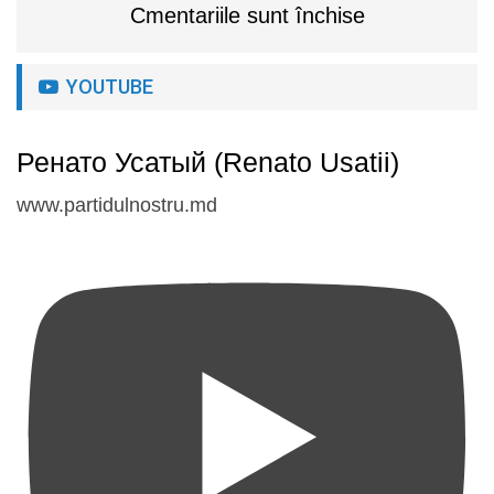
Cmentariile sunt închise
YOUTUBE
Ренато Усатый (Renato Usatii)
www.partidulnostru.md