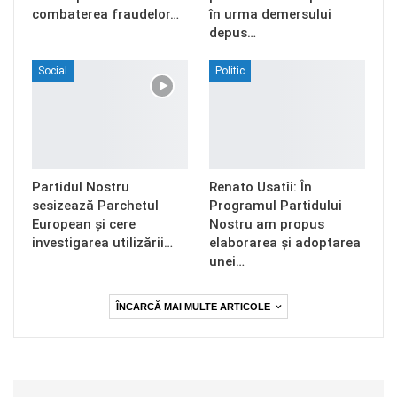
combaterea fraudelor…
în urma demersului
depus…
Social
Politic
Partidul Nostru
Renato Usatîi: În
sesizează Parchetul
Programul Partidului
European și cere
Nostru am propus
investigarea utilizării…
elaborarea și adoptarea
unei…
ÎNCARCĂ MAI MULTE ARTICOLE