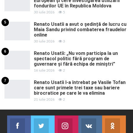
European și cere investigarea utilizării
fondurilor UE în Republica Moldova
30 iulie 2026
5
5
Renato Usatîi a avut o ședință de lucru cu
Maia Sandu privind combaterea fraudelor
online
30 iulie 2026
3
6
Renato Usatîi: „Nu vom participa la un
spectacol politic fără program de
guvernare și fără echipa de miniștri”
16 iulie 2026
2
7
Renato Usatîi l-a întrebat pe Vasile Tofan
care sunt primele trei taxe sau bariere
birocratice pe care le va elimina
21 iulie 2026
2
Facebook
Twitter
Instagram
VK
ok.r
Abonează-te
Join us on Twitter
Join us on Instagram
Abonează-te
Abon