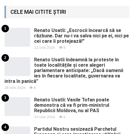
CELE MAI CITITE ȘTIRI
1
Renato Usatîi: „Escrocii încearcă să se
răzbune. Dar nu-i va salva nici pe ei, nici pe
cei care îi protejează!”
22 iulie 2026
8
2
Renato Usatîi îndeamnă la proteste în
toate localitățile și cere alegeri
parlamentare anticipate: „Dacă oamenii
ies în fiecare localitate, guvernarea va
intra în panică”
28 iulie 2026
8
3
Renato Usatîi: Vasile Tofan poate
demonstra că va fi prim-ministrul
Republicii Moldova, nu al PAS
10 iulie 2026
6
4
Partidul Nostru sesizează Parchetul