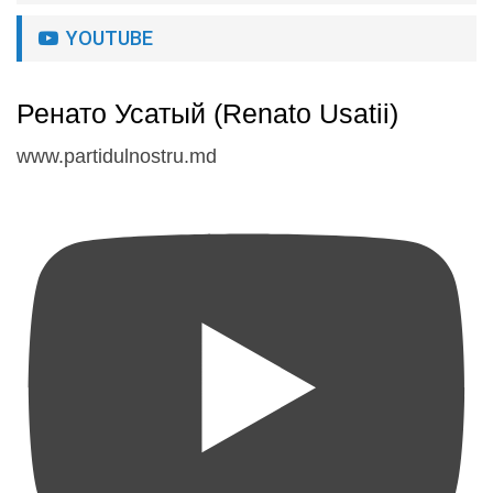
YOUTUBE
Ренато Усатый (Renato Usatii)
www.partidulnostru.md