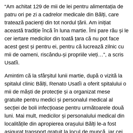
“Am achitat 129 de mii de lei pentru alimentația de
patru ori pe zi a cadrelor medicale din Bălți, care
tratează pacienți din tot nordul țării. Am inițiat
această tradiție încă în luna martie. Îmi pare rău și le
cer iertare medicilor din toată țara că nu pot face
acest gest și pentru ei, pentru că lucrează zilnic cu
mii de oameni, riscându-și propriile vieți…”, a scris
Usatîi.
Amintim că la sfârșitul lunii martie, după o vizită la
spitalul clinic Bălți, Renato Usatîi a oferit spitalului o
mii de măști de protecție și a organizat mese
gratuite pentru medici și personalul medical al
secției de boli infecțioase pentru următoarele două
luni. Mai mult, medicilor și personalului medical din
localitățile din apropierea orașului Bălți le-a fost
asigurat transport gratuit la locul de muncă, iar cei