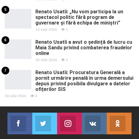
5
Renato Usatîi: „Nu vom participa la un
spectacol politic fără program de
guvernare și fără echipa de miniștri”
16 iulie 2026
5
6
Renato Usatîi a avut o ședință de lucru cu
Maia Sandu privind combaterea fraudelor
online
30 iulie 2026
5
7
Renato Usatîi: Procuratura Generală a
pornit urmărire penală în urma demersului
depus privind posibila divulgare a datelor
ofițerilor SIS
30 iulie 2026
4
Facebook
Twitter
Instagram
VK
ok.r
Abonează-te
Join us on Twitter
Join us on Instagram
Abonează-te
Abon