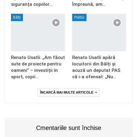
siguranța copiilor…
Împreună, am…
Bălți
Politic
Renato Usatîi: „Am făcut
Renato Usatîi apără
sute de proiecte pentru
locuitorii din Bălți și
oameni” – investiții în
acuză un deputat PAS
sport, copii…
că i-a ofensat: „Nu…
ÎNCARCĂ MAI MULTE ARTICOLE
Cmentariile sunt închise