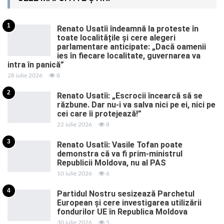
1
Renato Usatîi îndeamnă la proteste în
toate localitățile și cere alegeri
parlamentare anticipate: „Dacă oamenii
ies în fiecare localitate, guvernarea va
intra în panică”
28 iulie 2026
8
2
Renato Usatîi: „Escrocii încearcă să se
răzbune. Dar nu-i va salva nici pe ei, nici pe
cei care îi protejează!”
22 iulie 2026
8
3
Renato Usatîi: Vasile Tofan poate
demonstra că va fi prim-ministrul
Republicii Moldova, nu al PAS
10 iulie 2026
6
4
Partidul Nostru sesizează Parchetul
European și cere investigarea utilizării
fondurilor UE în Republica Moldova
30 iulie 2026
5