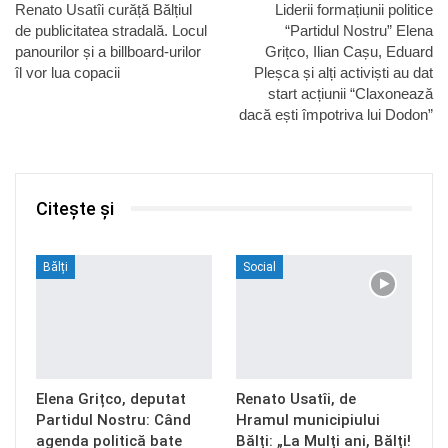
Renato Usatîi curăță Bălțiul
Liderii formațiunii politice
de publicitatea stradală. Locul
“Partidul Nostru” Elena
panourilor și a billboard-urilor
Grițco, Ilian Cașu, Eduard
îl vor lua copacii
Pleșca și alți activiști au dat
start acțiunii “Claxonează
dacă ești împotriva lui Dodon”
Citește și
Bălți
Social
Elena Grițco, deputat
Renato Usatîi, de
Partidul Nostru: Când
Hramul municipiului
agenda politică bate
Bălți: „La Mulți ani, Bălți!