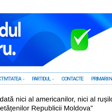
TIVITATEA
PARTIDUL
CONTACTE
PRIMARII 
ată nici al americanilor, nici al rușil
cetățenilor Republicii Moldova”