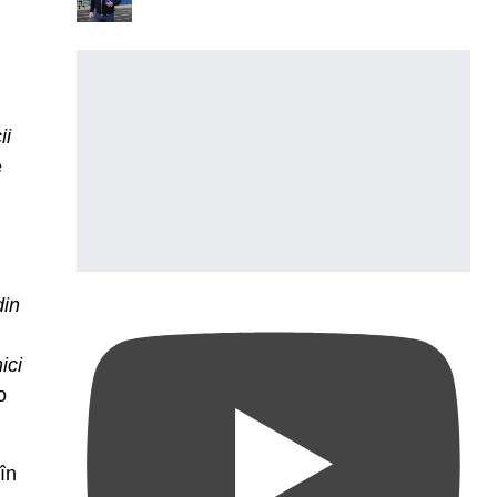
ii
e
din
ici
o
în