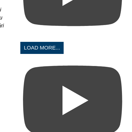
i
u
ri
LOAD MORE...