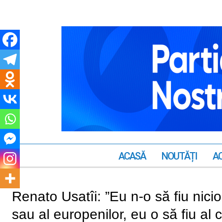
ACASĂ
NOUTĂȚI
AC
Renato Usatîi: ”Eu n-o să fiu niciod
sau al europenilor, eu o să fiu al 