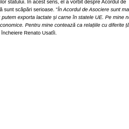
nilor statului. În acest sens, el a vorbit despre Acordul de
ă sunt scăpări serioase. ”
În Acordul de Asociere sunt ma
 putem exporta lactate și carne în statele UE. Pe mine n
conomice. Pentru mine contează ca relațiile cu diferite ță
n încheiere Renato Usatîi.