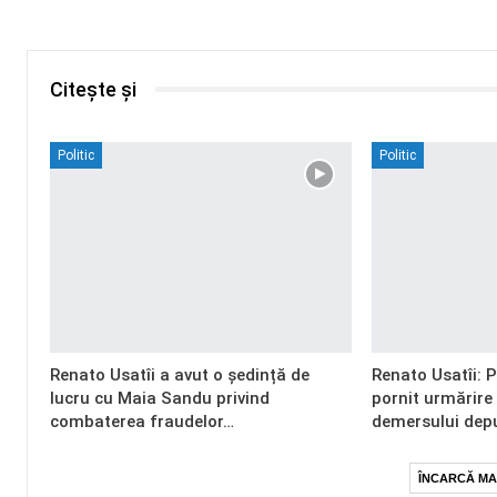
Citește și
Politic
Politic
Renato Usatîi a avut o ședință de
Renato Usatîi: 
lucru cu Maia Sandu privind
pornit urmărire
combaterea fraudelor…
demersului dep
ÎNCARCĂ MA