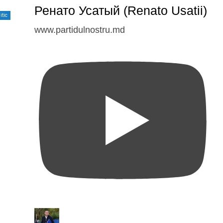
Ренато Усатый (Renato Usatii)
itic
www.partidulnostru.md