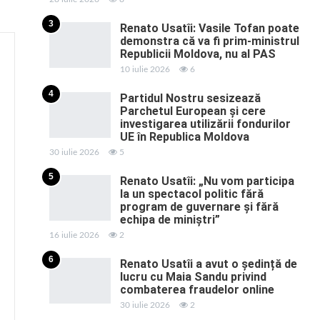
3
Renato Usatîi: Vasile Tofan poate
demonstra că va fi prim-ministrul
Republicii Moldova, nu al PAS
10 iulie 2026
6
4
Partidul Nostru sesizează
Parchetul European și cere
investigarea utilizării fondurilor
UE în Republica Moldova
30 iulie 2026
5
5
Renato Usatîi: „Nu vom participa
la un spectacol politic fără
program de guvernare și fără
echipa de miniștri”
16 iulie 2026
2
6
Renato Usatîi a avut o ședință de
lucru cu Maia Sandu privind
combaterea fraudelor online
30 iulie 2026
2