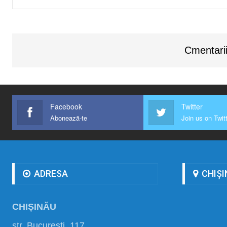
Cmentarii
Facebook
Twitter
Abonează-te
Join us on Twit
ADRESA
CHIȘI
CHIȘINĂU
str. București, 117