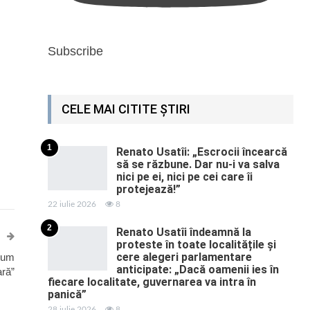
Subscribe
CELE MAI CITITE ȘTIRI
1
Renato Usatîi: „Escrocii încearcă
să se răzbune. Dar nu-i va salva
nici pe ei, nici pe cei care îi
protejează!”
22 iulie 2026
8
2
Renato Usatîi îndeamnă la
proteste în toate localitățile și
cere alegeri parlamentare
 cum
anticipate: „Dacă oamenii ies în
ară”
fiecare localitate, guvernarea va intra în
panică”
28 iulie 2026
8