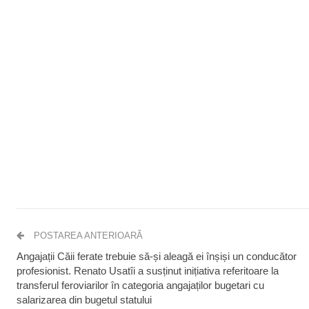
POSTAREA ANTERIOARĂ
Angajații Căii ferate trebuie să-și aleagă ei înșiși un conducător
profesionist. Renato Usatîi a susținut inițiativa referitoare la
transferul feroviarilor în categoria angajaților bugetari cu
salarizarea din bugetul statului