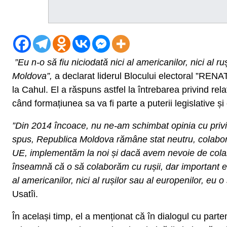
”Eu n-o să fiu niciodată nici al americanilor, nici al ru
Moldova”,
a declarat liderul Blocului electoral ”RENAT
la Cahul. El a răspuns astfel la întrebarea privind relaț
când formațiunea sa va fi parte a puterii legislative și
”Din 2014 încoace, nu ne-am schimbat opinia cu privire
spus, Republica Moldova rămâne stat neutru, colabor
UE, implementăm la noi și dacă avem nevoie de colab
înseamnă că o să colaborăm cu rușii, dar important e a
al americanilor, nici al rușilor sau al europenilor, eu o
Usatîi.
În același timp, el a menționat că în dialogul cu parten