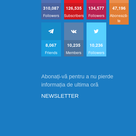
310,087
126,535
134,577
47,196
Followers
Subscribers
Followers
Abonează-
te
8,067
10,235
10,236
Friends
Members
Followers
Abonați-vă pentru a nu pierde
informația de ultima oră
NEWSLETTER