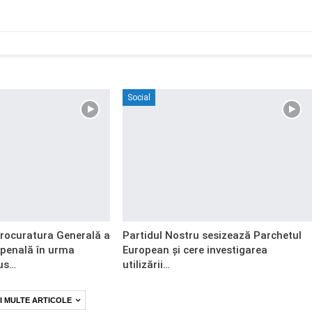
Social
Procuratura Generală a
Partidul Nostru sesizează Parchetul
 penală în urma
European și cere investigarea
us…
utilizării…
I MULTE ARTICOLE