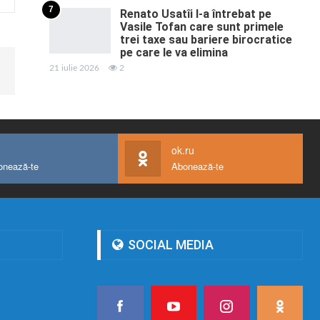
7
Renato Usatîi l-a întrebat pe
Vasile Tofan care sunt primele
trei taxe sau bariere birocratice
pe care le va elimina
21 iulie 2026
2
ok.ru
onează-te
Abonează-te
SOCIAL MEDIA