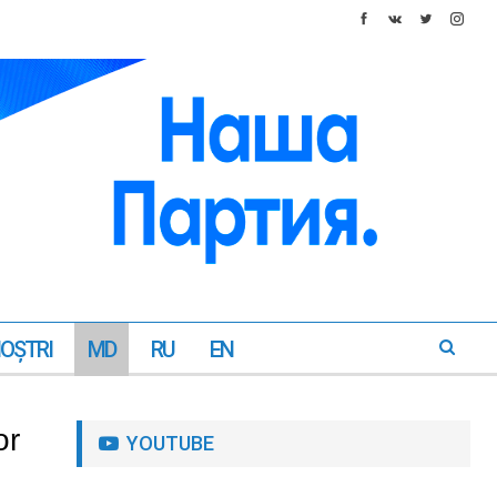
NOŞTRI
MD
RU
EN
or
YOUTUBE