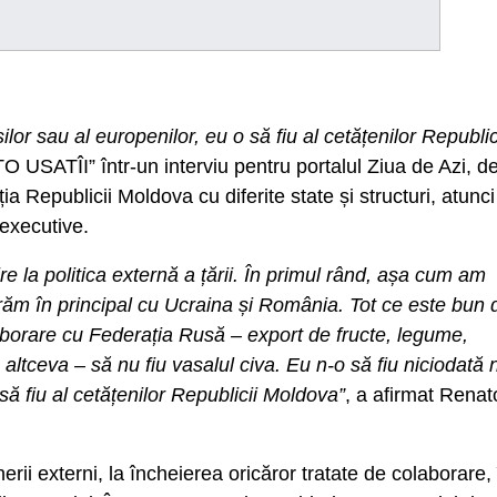
șilor sau al europenilor, eu o să fiu al cetățenilor Republic
O USATÎI” într-un interviu pentru portalul Ziua de Azi, d
ia Republicii Moldova cu diferite state și structuri, atunci
 executive.
 la politica externă a țării. În primul rând, așa cum am
ăm în principal cu Ucraina și România. Tot ce este bun 
orare cu Federația Rusă – export de fructe, legume,
ltceva – să nu fiu vasalul civa. Eu n-o să fiu niciodată n
 să fiu al cetățenilor Republicii Moldova”
, a afirmat Renat
erii externi, la încheierea oricăror tratate de colaborare, 