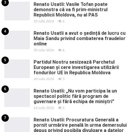
3
Renato Usatîi: Vasile Tofan poate
demonstra că va fi prim-ministrul
Republicii Moldova, nu al PAS
10 iulie 2026
6
4
Renato Usatîi a avut o ședință de lucru cu
Maia Sandu privind combaterea fraudelor
online
30 iulie 2026
6
5
Partidul Nostru sesizează Parchetul
European și cere investigarea utilizării
fondurilor UE în Republica Moldova
30 iulie 2026
5
6
Renato Usatîi: „Nu vom participa la un
spectacol politic fără program de
guvernare și fără echipa de miniștri”
16 iulie 2026
5
7
Renato Usatîi: Procuratura Generală a
pornit urmărire penală în urma demersului
depus privind posibila divulgare a datelor