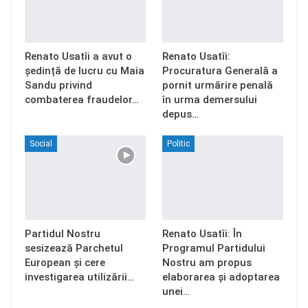
Renato Usatîi a avut o
Renato Usatîi:
ședință de lucru cu Maia
Procuratura Generală a
Sandu privind
pornit urmărire penală
combaterea fraudelor…
în urma demersului
depus…
Social
Politic
Partidul Nostru
Renato Usatîi: În
sesizează Parchetul
Programul Partidului
European și cere
Nostru am propus
investigarea utilizării…
elaborarea și adoptarea
unei…