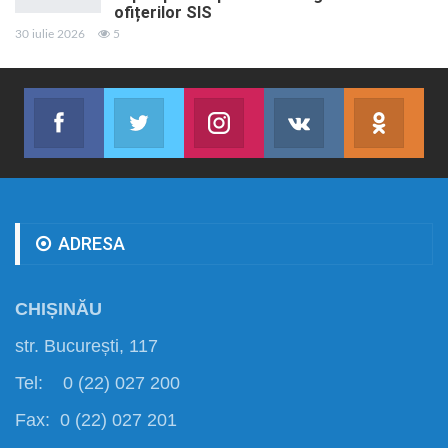
ofițerilor SIS
30 iulie 2026
5
Facebook
Twitter
Instagram
VK
ok.r
Abonează-te
Join us on Twitter
Join us on Instagram
Abonează-te
Abon
ADRESA
CHIȘINĂU
str. București, 117
Tel: 0 (22) 027 200
Fax: 0 (22) 027 201