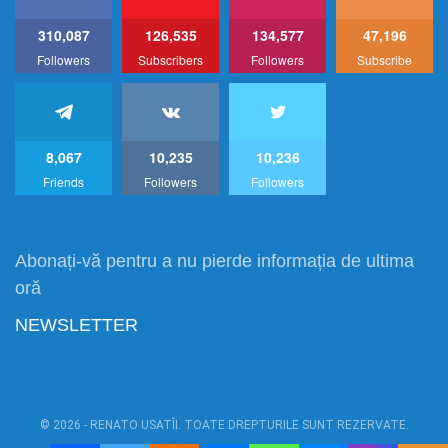
310,087
126,535
134,577
47,196
Followers
Subscribers
Followers
Subscribe
8,067
10,235
10,236
Friends
Followers
Followers
Abonați-vă pentru a nu pierde informația de ultima
oră
NEWSLETTER
© 2026 - RENATO USATÎI. TOATE DREPTURILE SUNT REZERVATE.