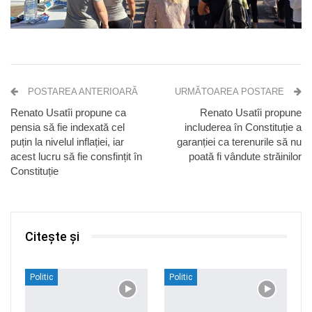
POSTAREA ANTERIOARĂ
URMĂTOAREA POSTARE
Renato Usatîi propune ca
Renato Usatîi propune
pensia să fie indexată cel
includerea în Constituție a
puțin la nivelul inflației, iar
garanției ca terenurile să nu
acest lucru să fie consfințit în
poată fi vândute străinilor
Constituție
Citește și
Politic
Politic