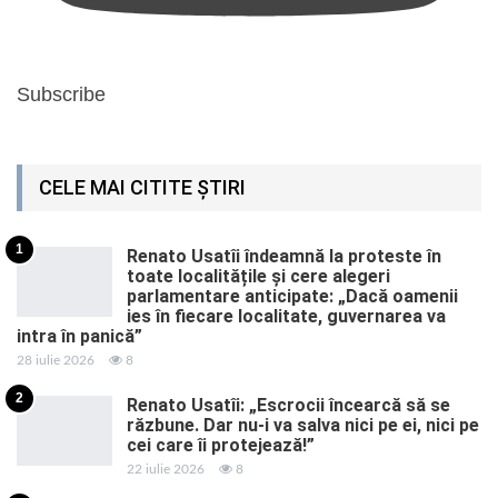
Subscribe
CELE MAI CITITE ȘTIRI
1
Renato Usatîi îndeamnă la proteste în
toate localitățile și cere alegeri
parlamentare anticipate: „Dacă oamenii
ies în fiecare localitate, guvernarea va
intra în panică”
28 iulie 2026
8
2
Renato Usatîi: „Escrocii încearcă să se
răzbune. Dar nu-i va salva nici pe ei, nici pe
cei care îi protejează!”
22 iulie 2026
8