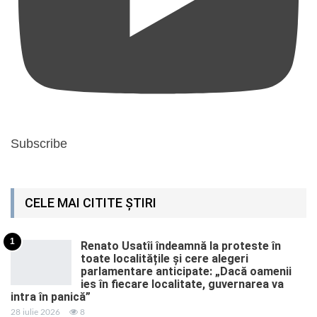
Subscribe
CELE MAI CITITE ȘTIRI
1
Renato Usatîi îndeamnă la proteste în
toate localitățile și cere alegeri
parlamentare anticipate: „Dacă oamenii
ies în fiecare localitate, guvernarea va
intra în panică”
28 iulie 2026
8