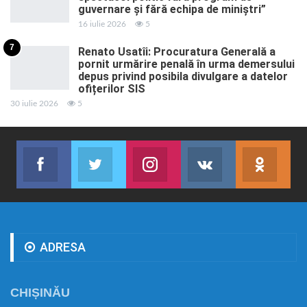
guvernare și fără echipa de miniștri”
16 iulie 2026
5
7
Renato Usatîi: Procuratura Generală a
pornit urmărire penală în urma demersului
depus privind posibila divulgare a datelor
ofițerilor SIS
30 iulie 2026
5
Facebook
Twitter
Instagram
VK
ok.r
Abonează-te
Join us on Twitter
Join us on Instagram
Abonează-te
Abon
ADRESA
CHIȘINĂU