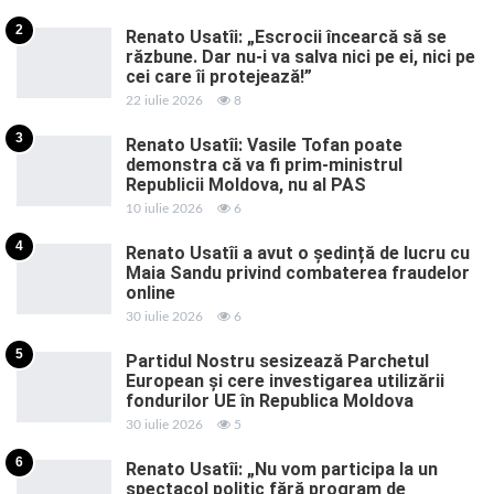
2
Renato Usatîi: „Escrocii încearcă să se
răzbune. Dar nu-i va salva nici pe ei, nici pe
cei care îi protejează!”
22 iulie 2026
8
3
Renato Usatîi: Vasile Tofan poate
demonstra că va fi prim-ministrul
Republicii Moldova, nu al PAS
10 iulie 2026
6
4
Renato Usatîi a avut o ședință de lucru cu
Maia Sandu privind combaterea fraudelor
online
30 iulie 2026
6
5
Partidul Nostru sesizează Parchetul
European și cere investigarea utilizării
fondurilor UE în Republica Moldova
30 iulie 2026
5
6
Renato Usatîi: „Nu vom participa la un
spectacol politic fără program de