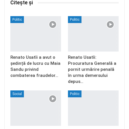
Citește și
Politic
Politic
Renato Usatîi a avut o
Renato Usatîi:
ședință de lucru cu Maia
Procuratura Generală a
Sandu privind
pornit urmărire penală
combaterea fraudelor…
în urma demersului
depus…
Social
Politic