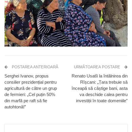
POSTAREA ANTERIOARĂ
URMĂTOAREA POSTARE
Serghei Ivanov, propus
Renato Usatîi la întâlnirea din
consilier prezidențial pentru
Rîșcani: „Țara trebuie să
agricultură de către un grup
înceapă să câștige bani, asta
de fermieri: „Cel puțin 50%
va deschide calea pentru
din marfă pe raft să fie
investiții în toate domeniile”
autohtonă!”