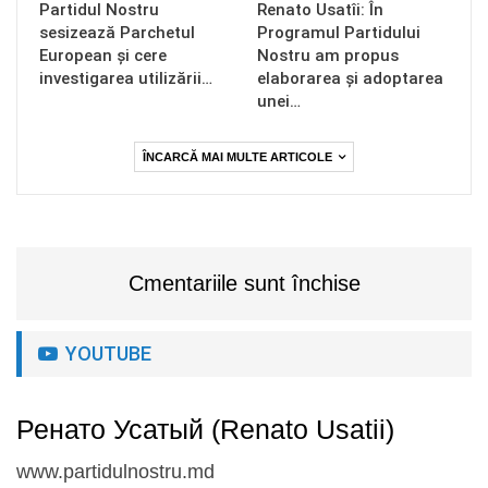
Partidul Nostru
Renato Usatîi: În
sesizează Parchetul
Programul Partidului
European și cere
Nostru am propus
investigarea utilizării…
elaborarea și adoptarea
unei…
ÎNCARCĂ MAI MULTE ARTICOLE
Cmentariile sunt închise
YOUTUBE
Ренато Усатый (Renato Usatii)
www.partidulnostru.md