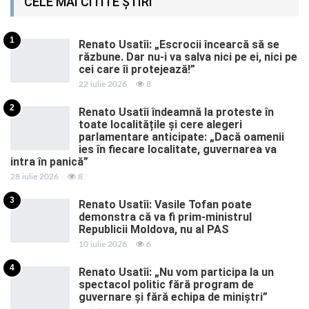
CELE MAI CITITE ȘTIRI
1
Renato Usatîi: „Escrocii încearcă să se
răzbune. Dar nu-i va salva nici pe ei, nici pe
cei care îi protejează!”
22 iulie 2026
8
2
Renato Usatîi îndeamnă la proteste în
toate localitățile și cere alegeri
parlamentare anticipate: „Dacă oamenii
ies în fiecare localitate, guvernarea va
intra în panică”
28 iulie 2026
8
3
Renato Usatîi: Vasile Tofan poate
demonstra că va fi prim-ministrul
Republicii Moldova, nu al PAS
10 iulie 2026
6
4
Renato Usatîi: „Nu vom participa la un
spectacol politic fără program de
guvernare și fără echipa de miniștri”