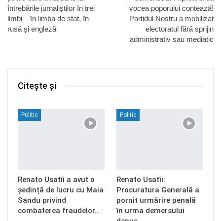
întrebările jurnaliștilor în trei
vocea poporului contează!
limbi – în limba de stat, în
Partidul Nostru a mobilizat
rusă și engleză
electoratul fără sprijin
administrativ sau mediatic
Citește și
Politic
Politic
Renato Usatîi a avut o
Renato Usatîi:
ședință de lucru cu Maia
Procuratura Generală a
Sandu privind
pornit urmărire penală
combaterea fraudelor…
în urma demersului
depus…