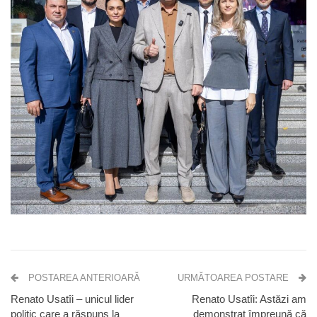
POSTAREA ANTERIOARĂ
URMĂTOAREA POSTARE
Renato Usatîi – unicul lider
Renato Usatîi: Astăzi am
politic care a răspuns la
demonstrat împreună că