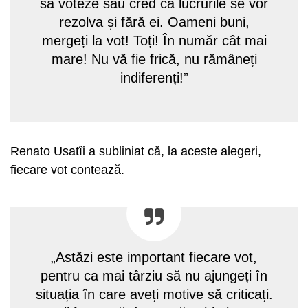
să voteze sau cred că lucrurile se vor
rezolva și fără ei. Oameni buni,
mergeți la vot! Toți! În număr cât mai
mare! Nu vă fie frică, nu rămâneți
indiferenți!”
Renato Usatîi a subliniat că, la aceste alegeri,
fiecare vot contează.
„Astăzi este important fiecare vot,
pentru ca mai târziu să nu ajungeți în
situația în care aveți motive să criticați.