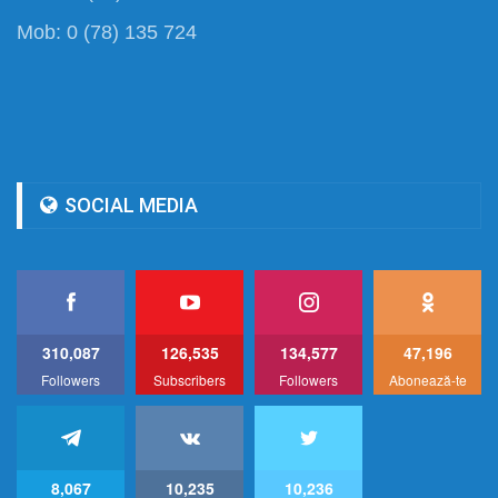
Mob: 0 (78) 135 724
SOCIAL MEDIA
310,087
126,535
134,577
47,196
Followers
Subscribers
Followers
Abonează-te
8,067
10,235
10,236