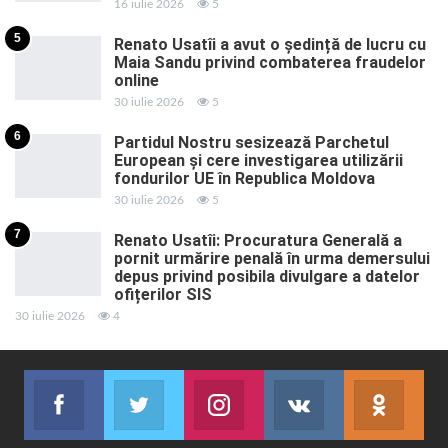
16 iulie 2026
5
5
Renato Usatîi a avut o ședință de lucru cu
Maia Sandu privind combaterea fraudelor
online
30 iulie 2026
5
6
Partidul Nostru sesizează Parchetul
European și cere investigarea utilizării
fondurilor UE în Republica Moldova
30 iulie 2026
5
7
Renato Usatîi: Procuratura Generală a
pornit urmărire penală în urma demersului
depus privind posibila divulgare a datelor
ofițerilor SIS
30 iulie 2026
4
Facebook
Twitter
Instagram
VK
ok.r
Abonează-te
Join us on Twitter
Join us on Instagram
Abonează-te
Abon