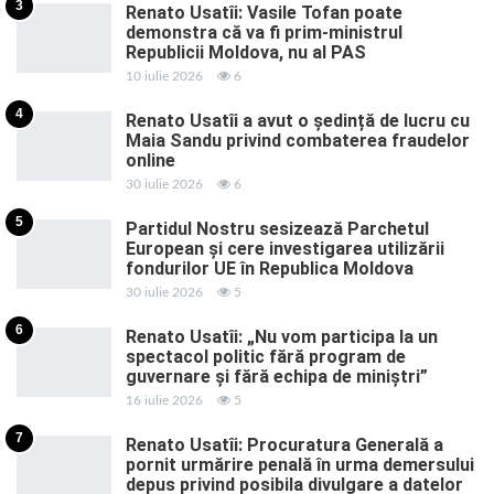
3
Renato Usatîi: Vasile Tofan poate
demonstra că va fi prim-ministrul
Republicii Moldova, nu al PAS
10 iulie 2026
6
4
Renato Usatîi a avut o ședință de lucru cu
Maia Sandu privind combaterea fraudelor
online
30 iulie 2026
6
5
Partidul Nostru sesizează Parchetul
European și cere investigarea utilizării
fondurilor UE în Republica Moldova
30 iulie 2026
5
6
Renato Usatîi: „Nu vom participa la un
spectacol politic fără program de
guvernare și fără echipa de miniștri”
16 iulie 2026
5
7
Renato Usatîi: Procuratura Generală a
pornit urmărire penală în urma demersului
depus privind posibila divulgare a datelor