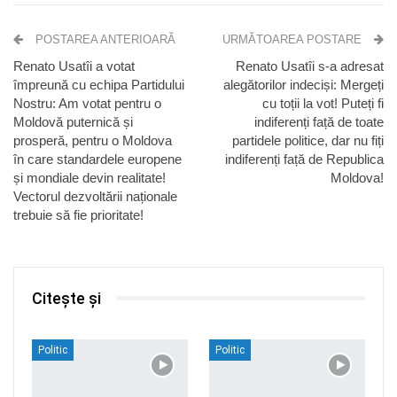
POSTAREA ANTERIOARĂ
URMĂTOAREA POSTARE
Renato Usatîi a votat
Renato Usatîi s-a adresat
împreună cu echipa Partidului
alegătorilor indeciși: Mergeți
Nostru: Am votat pentru o
cu toții la vot! Puteți fi
Moldovă puternică și
indiferenți față de toate
prosperă, pentru o Moldova
partidele politice, dar nu fiți
în care standardele europene
indiferenți față de Republica
și mondiale devin realitate!
Moldova!
Vectorul dezvoltării naționale
trebuie să fie prioritate!
Citește și
Politic
Politic