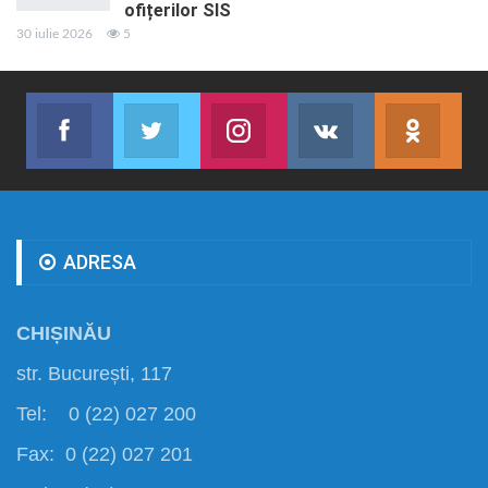
ofițerilor SIS
30 iulie 2026
5
Facebook
Twitter
Instagram
VK
ok.r
Abonează-te
Join us on Twitter
Join us on Instagram
Abonează-te
Abon
ADRESA
CHIȘINĂU
str. București, 117
Tel: 0 (22) 027 200
Fax: 0 (22) 027 201