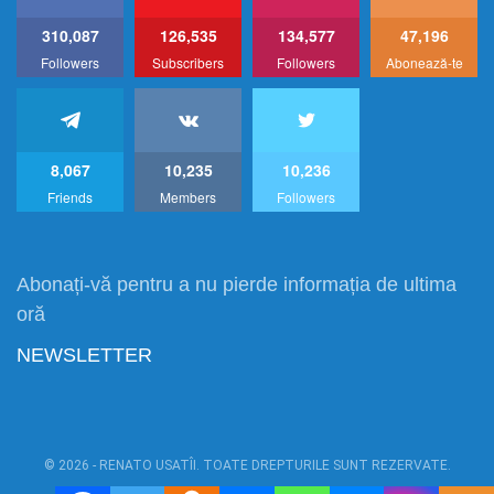
310,087
126,535
134,577
47,196
Followers
Subscribers
Followers
Abonează-te
8,067
10,235
10,236
Friends
Members
Followers
Abonați-vă pentru a nu pierde informația de ultima
oră
NEWSLETTER
© 2026 - RENATO USATÎI. TOATE DREPTURILE SUNT REZERVATE.