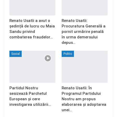
Renato Usatîi a avut o
Renato Usatîi:
ședință de lucru cu Maia
Procuratura Generală a
Sandu privind
pornit urmărire penală
combaterea fraudelor…
în urma demersului
depus…
Social
Politic
Partidul Nostru
Renato Usatîi: În
sesizează Parchetul
Programul Partidului
European și cere
Nostru am propus
investigarea utilizării…
elaborarea și adoptarea
unei…