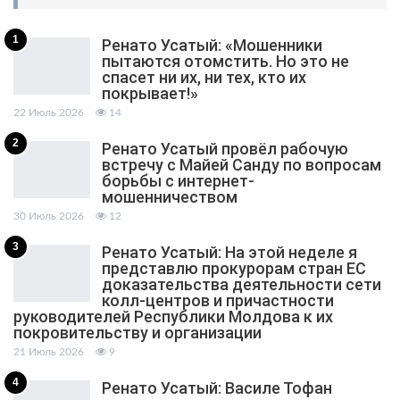
1
Ренато Усатый: «Мошенники
пытаются отомстить. Но это не
спасет ни их, ни тех, кто их
покрывает!»
22 Июль 2026
14
2
Ренато Усатый провёл рабочую
встречу с Майей Санду по вопросам
борьбы с интернет-
мошенничеством
30 Июль 2026
12
3
Ренато Усатый: На этой неделе я
представлю прокурорам стран ЕС
доказательства деятельности сети
колл-центров и причастности
руководителей Республики Молдова к их
покровительству и организации
21 Июль 2026
9
4
Ренато Усатый: Василе Тофан