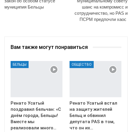
закон об особом статусе
Муниципальному совету
муниципия Бельцы
шанс на компромисс и
сотрудничество, но PAS и
ПСРМ предпочли хаос
Вам также могут понравиться
БЕЛЬЦЫ
ОБЩЕСТВО
Ренато Усатый
Ренато Усатый встал
поздравил бельчан: «С
на защиту жителей
днём города, Бельцы!
Бельц и обвинил
Вместе мы
депутата PAS в том,
реализовали много…
что он их…