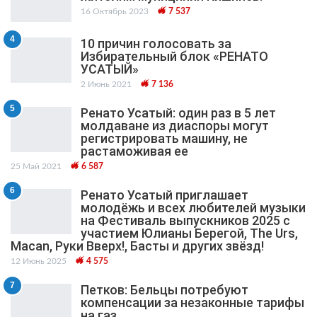
16 Октябрь 2023
7 537
4
10 причин голосовать за
Избирательный блок «РЕНАТО
УСАТЫЙ»
2 Июнь 2021
7 136
5
Ренато Усатый: один раз в 5 лет
молдаване из диаспоры могут
регистрировать машину, не
растаможивая ее
25 Май 2021
6 587
6
Ренато Усатый приглашает
молодёжь и всех любителей музыки
на Фестиваль выпускников 2025 с
участием Юлианы Берегой, The Urs,
Macan, Руки Вверх!, Басты и других звёзд!
12 Июнь 2025
4 575
7
Петков: Бельцы потребуют
компенсации за незаконные тарифы
на газ