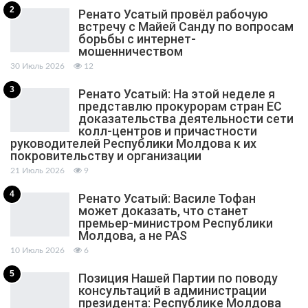
2
Ренато Усатый провёл рабочую
встречу с Майей Санду по вопросам
борьбы с интернет-
мошенничеством
30 Июль 2026
12
3
Ренато Усатый: На этой неделе я
представлю прокурорам стран ЕС
доказательства деятельности сети
колл-центров и причастности
руководителей Республики Молдова к их
покровительству и организации
21 Июль 2026
9
4
Ренато Усатый: Василе Тофан
может доказать, что станет
премьер-министром Республики
Молдова, а не PAS
10 Июль 2026
6
5
Позиция Нашей Партии по поводу
консультаций в администрации
президента: Республике Молдова