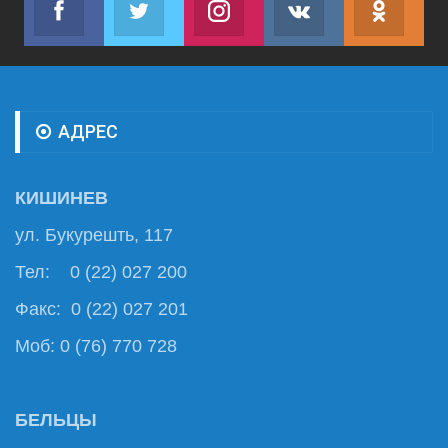
Join us on Facebook
Join us on Twitter
Join us on Instagram
Join us on VK
Subs
АДРЕС
КИШИНЕВ
ул. Букурешть, 117
Тел: 0 (22) 027 200
Факс: 0 (22) 027 201
Моб: 0 (76) 770 728
БЕЛЬЦЫ