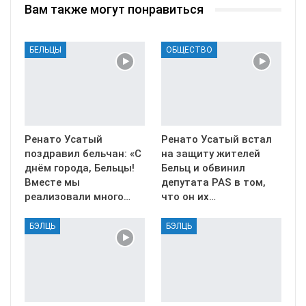
Вам также могут понравиться
БЕЛЬЦЫ
ОБЩЕСТВО
Ренато Усатый
Ренато Усатый встал
поздравил бельчан: «С
на защиту жителей
днём города, Бельцы!
Бельц и обвинил
Вместе мы
депутата PAS в том,
реализовали много…
что он их…
БЭЛЦЬ
БЭЛЦЬ