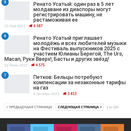
5
Ренато Усатый: один раз в 5 лет
молдаване из диаспоры могут
регистрировать машину, не
растаможивая ее
25 Май 2021
6 587
6
Ренато Усатый приглашает
молодёжь и всех любителей музыки
на Фестиваль выпускников 2025 с
участием Юлианы Берегой, The Urs,
Macan, Руки Вверх!, Басты и других звёзд!
12 Июнь 2025
4 575
7
Петков: Бельцы потребуют
компенсации за незаконные тарифы
на газ
8 Октябрь 2023
3 813
ПРЕДЫДУЩАЯ СТРАНИЦА
СЛЕДУЮЩАЯ СТРАНИЦА
1 из 184
Facebook
Twitter
Instagram
VK
ok.r