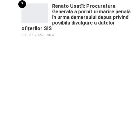
7
Renato Usatîi: Procuratura
Generală a pornit urmărire penală
în urma demersului depus privind
posibila divulgare a datelor
ofițerilor SIS
30 iulie 2026
4