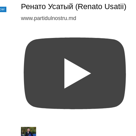
Ренато Усатый (Renato Usatii)
cial
www.partidulnostru.md