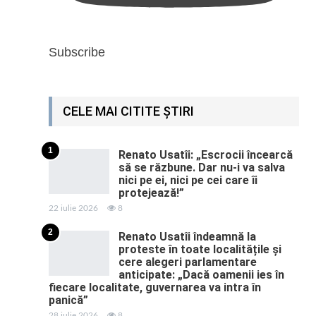
Subscribe
CELE MAI CITITE ȘTIRI
1
Renato Usatîi: „Escrocii încearcă
să se răzbune. Dar nu-i va salva
nici pe ei, nici pe cei care îi
protejează!”
22 iulie 2026
8
2
Renato Usatîi îndeamnă la
proteste în toate localitățile și
cere alegeri parlamentare
anticipate: „Dacă oamenii ies în
fiecare localitate, guvernarea va intra în
panică”
28 iulie 2026
8