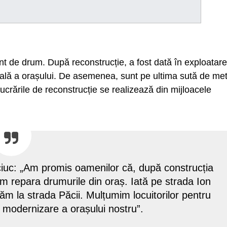
t de drum. După reconstruсție, a fost dată în exploatare
rală a orașului. De asemenea, sunt pe ultima sută de met
ucrările de reconstrucție se realizează din mijloacele
iuc: „Am promis oamenilor că, după construcția
m repara drumurile din oraș. Iată pe strada Ion
ăm la strada Păcii. Mulțumim locuitorilor pentru
 de modernizare a orașului nostru”.