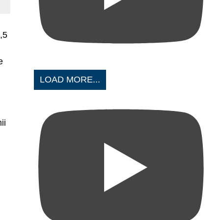
,5
e
LOAD MORE...
ii