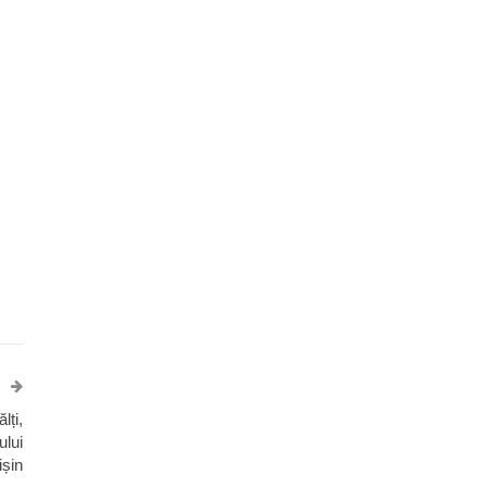
lți,
ului
ișin