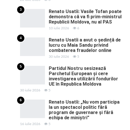
3
Renato Usatîi: Vasile Tofan poate
demonstra că va fi prim-ministrul
Republicii Moldova, nu al PAS
10 iulie 2026
6
4
Renato Usatîi a avut o ședință de
lucru cu Maia Sandu privind
combaterea fraudelor online
30 iulie 2026
5
5
Partidul Nostru sesizează
Parchetul European și cere
investigarea utilizării fondurilor
UE în Republica Moldova
30 iulie 2026
5
6
Renato Usatîi: „Nu vom participa
la un spectacol politic fără
program de guvernare și fără
echipa de miniștri”
16 iulie 2026
5