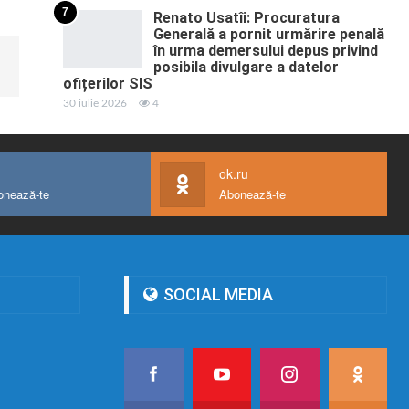
7
Renato Usatîi: Procuratura
Generală a pornit urmărire penală
în urma demersului depus privind
posibila divulgare a datelor
ofițerilor SIS
30 iulie 2026
4
ok.ru
onează-te
Abonează-te
SOCIAL MEDIA