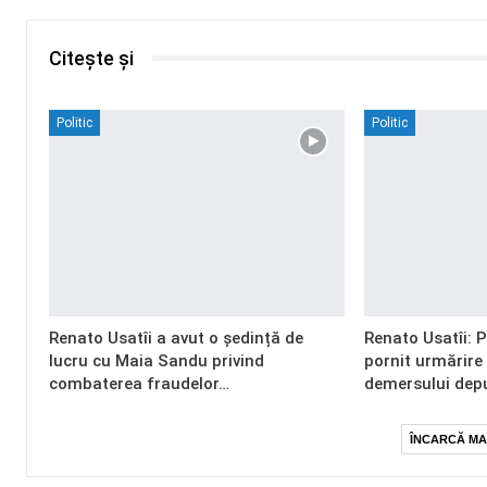
Citește și
Politic
Politic
Renato Usatîi a avut o ședință de
Renato Usatîi: 
lucru cu Maia Sandu privind
pornit urmărire
combaterea fraudelor…
demersului dep
ÎNCARCĂ MA