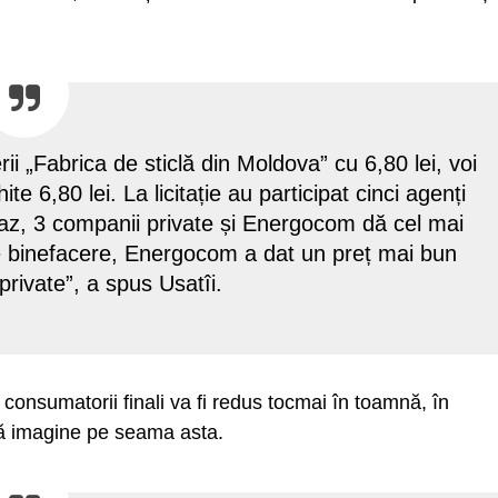
rii „Fabrica de sticlă din Moldova” cu 6,80 lei, voi
e 6,80 lei. La licitație au participat cinci agenți
az, 3 companii private și Energocom dă cel mai
de binefacere, Energocom a dat un preț mai bun
private”, a spus Usatîi.
consumatorii finali va fi redus tocmai în toamnă, în
că imagine pe seama asta.