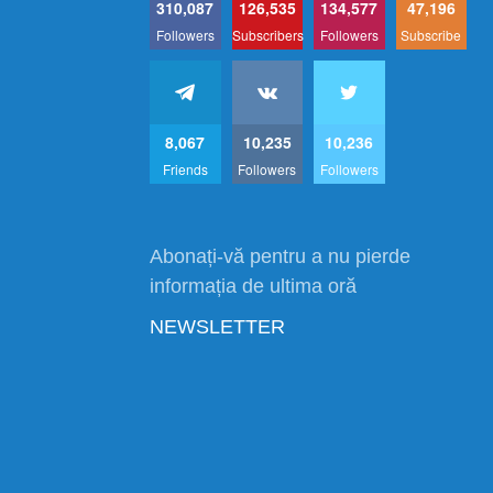
310,087
126,535
134,577
47,196
Followers
Subscribers
Followers
Subscribe
8,067
10,235
10,236
Friends
Followers
Followers
Abonați-vă pentru a nu pierde
informația de ultima oră
NEWSLETTER