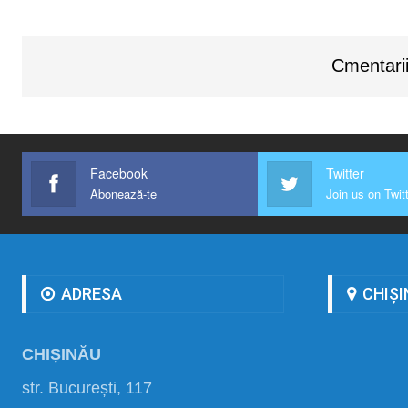
Cmentarii
Facebook
Twitter
Abonează-te
Join us on Twit
ADRESA
CHIȘI
CHIȘINĂU
str. București, 117