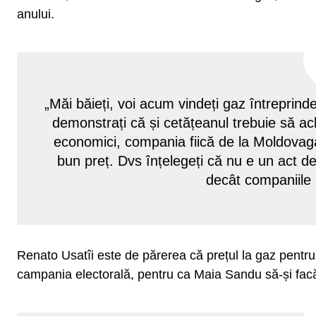
anului.
„Măi băieți, voi acum vindeți gaz întreprinde
demonstrați că și cetățeanul trebuie să achit
economici, compania fiică de la Moldovag
bun preț. Dvs înțelegeți că nu e un act 
decât companiile 
Renato Usatîi este de părerea că prețul la gaz pentru 
campania electorală, pentru ca Maia Sandu să-și fa