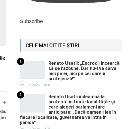
Subscribe
CELE MAI CITITE ȘTIRI
fie
1
Renato Usatîi: „Escrocii încearcă
să se răzbune. Dar nu-i va salva
nici pe ei, nici pe cei care îi
protejează!”
22 iulie 2026
8
2
Renato Usatîi îndeamnă la
proteste în toate localitățile și
cere alegeri parlamentare
tîi,
anticipate: „Dacă oamenii ies în
fiecare localitate, guvernarea va intra în
țeni
panică”
28 iulie 2026
8