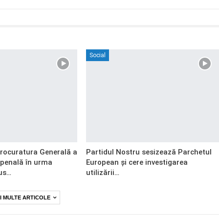
Social
Procuratura Generală a
Partidul Nostru sesizează Parchetul
 penală în urma
European și cere investigarea
us…
utilizării…
I MULTE ARTICOLE