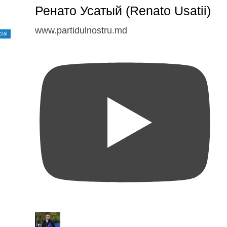
Ренато Усатый (Renato Usatii)
www.partidulnostru.md
cial