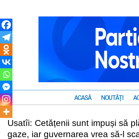
ACASĂ
NOUTĂȚI
AC
Usatîi: Cetățenii sunt impuși să p
gaze, iar guvernarea vrea să-l s