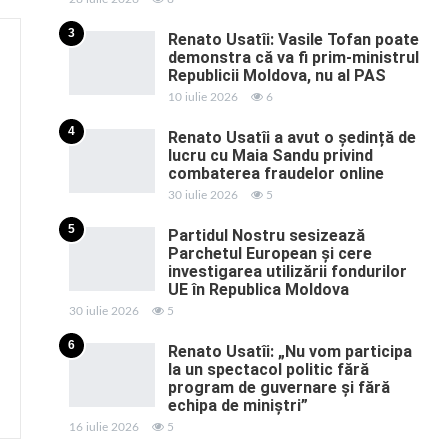
3
Renato Usatîi: Vasile Tofan poate
demonstra că va fi prim-ministrul
Republicii Moldova, nu al PAS
10 iulie 2026
6
4
Renato Usatîi a avut o ședință de
lucru cu Maia Sandu privind
combaterea fraudelor online
30 iulie 2026
5
5
Partidul Nostru sesizează
Parchetul European și cere
investigarea utilizării fondurilor
UE în Republica Moldova
30 iulie 2026
5
6
Renato Usatîi: „Nu vom participa
la un spectacol politic fără
program de guvernare și fără
echipa de miniștri”
16 iulie 2026
5