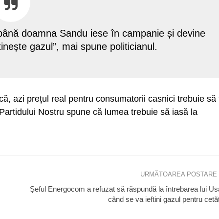
, până doamna Sandu iese în campanie și devine
ftinește gazul”, mai spune politicianul.
că, azi prețul real pentru consumatorii casnici trebuie să 
 Partidului Nostru spune că lumea trebuie să iasă la
URMĂTOAREA POSTARE
Șeful Energocom a refuzat să răspundă la întrebarea lui Usa
când se va ieftini gazul pentru cetă