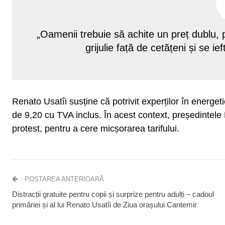
„Oamenii trebuie să achite un preț dublu
grijulie față de cetățeni și se ie
Renato Usatîi susține că potrivit experților în energeti
de 9,20 cu TVA inclus. În acest context, președintele
protest, pentru a cere micșorarea tarifului.
POSTAREA ANTERIOARĂ
Distracții gratuite pentru copii și surprize pentru adulți – cadoul
primăriei și al lui Renato Usatîi de Ziua orașului Cantemir