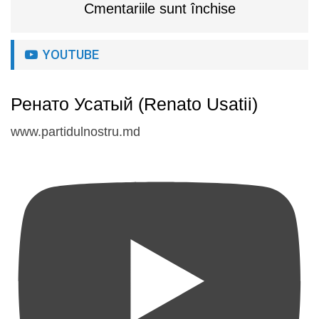
Cmentariile sunt închise
YOUTUBE
Ренато Усатый (Renato Usatii)
www.partidulnostru.md