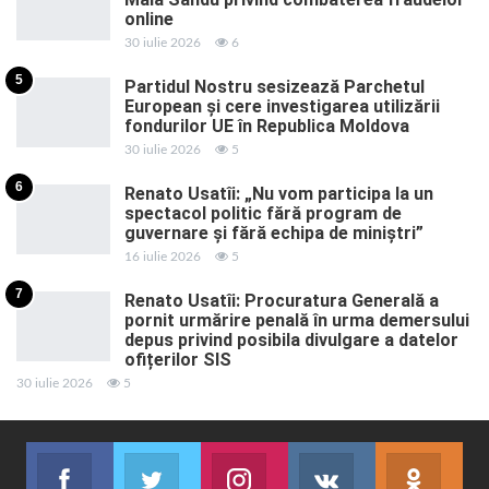
online
30 iulie 2026
6
5
Partidul Nostru sesizează Parchetul
European și cere investigarea utilizării
fondurilor UE în Republica Moldova
30 iulie 2026
5
6
Renato Usatîi: „Nu vom participa la un
spectacol politic fără program de
guvernare și fără echipa de miniștri”
16 iulie 2026
5
7
Renato Usatîi: Procuratura Generală a
pornit urmărire penală în urma demersului
depus privind posibila divulgare a datelor
ofițerilor SIS
30 iulie 2026
5
Facebook
Twitter
Instagram
VK
ok.r