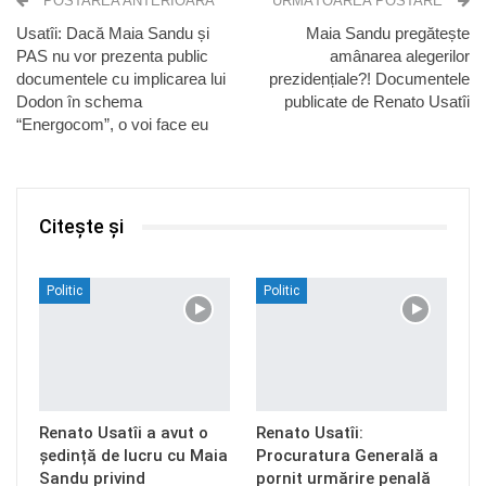
POSTAREA ANTERIOARĂ
URMĂTOAREA POSTARE
Usatîi: Dacă Maia Sandu și
Maia Sandu pregătește
PAS nu vor prezenta public
amânarea alegerilor
documentele cu implicarea lui
prezidențiale?! Documentele
Dodon în schema
publicate de Renato Usatîi
“Energocom”, o voi face eu
Citește și
Politic
Politic
Renato Usatîi a avut o
Renato Usatîi:
ședință de lucru cu Maia
Procuratura Generală a
Sandu privind
pornit urmărire penală