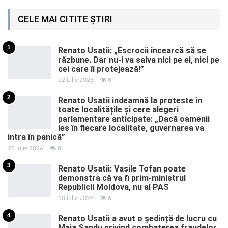
CELE MAI CITITE ȘTIRI
1
Renato Usatîi: „Escrocii încearcă să se
răzbune. Dar nu-i va salva nici pe ei, nici pe
cei care îi protejează!”
22 iulie 2026
8
2
Renato Usatîi îndeamnă la proteste în
toate localitățile și cere alegeri
parlamentare anticipate: „Dacă oamenii
ies în fiecare localitate, guvernarea va
intra în panică”
28 iulie 2026
8
3
Renato Usatîi: Vasile Tofan poate
demonstra că va fi prim-ministrul
Republicii Moldova, nu al PAS
10 iulie 2026
6
4
Renato Usatîi a avut o ședință de lucru cu
Maia Sandu privind combaterea fraudelor