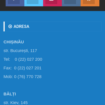
Abonează-te
Join us on Twitter
Join us on Instagram
Abonează-te
Abon
ADRESA
CHIȘINĂU
str. București, 117
Tel: 0 (22) 027 200
Fax: 0 (22) 027 201
Mob: 0 (76) 770 728
BĂLȚI
str. Kiev, 145