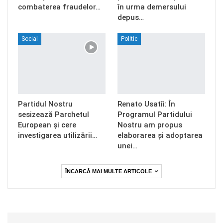
combaterea fraudelor…
în urma demersului
depus…
Social
Politic
Partidul Nostru
Renato Usatîi: În
sesizează Parchetul
Programul Partidului
European și cere
Nostru am propus
investigarea utilizării…
elaborarea și adoptarea
unei…
ÎNCARCĂ MAI MULTE ARTICOLE