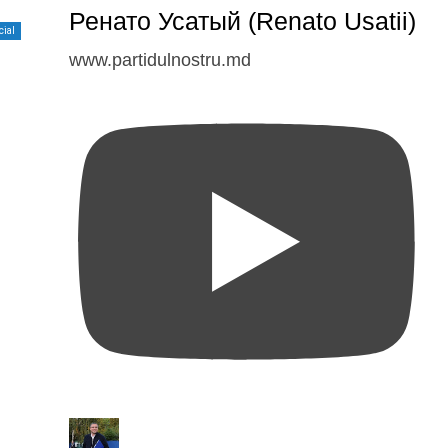
Ренато Усатый (Renato Usatii)
cial
www.partidulnostru.md