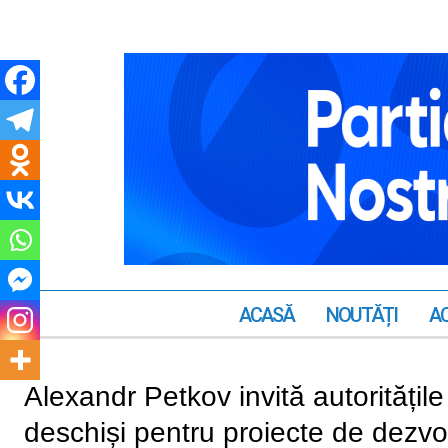
ACASĂ
NOUTĂȚI
AC
Alexandr Petkov invită autoritățil
deschiși pentru proiecte de dezvol