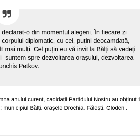
 declarat-o din momentul alegerii. În fiecare zi
 corpului diplomatic, cu cei, puțini deocamdată,
 mai mulți. Cel puțin eu vă invit la Bălți să vedeți
iți suntem spre dezvoltarea orașului, dezvoltarea
 conchis Petkov.
na anului curent, cadidații Partidului Nostru au obținut 
 municipiul Bălți, orașele Drochia, Fălești, Glodeni,