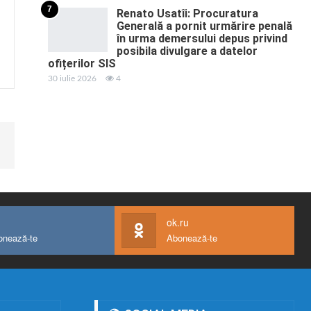
7
Renato Usatîi: Procuratura
Generală a pornit urmărire penală
în urma demersului depus privind
posibila divulgare a datelor
ofițerilor SIS
30 iulie 2026
4
ok.ru
onează-te
Abonează-te