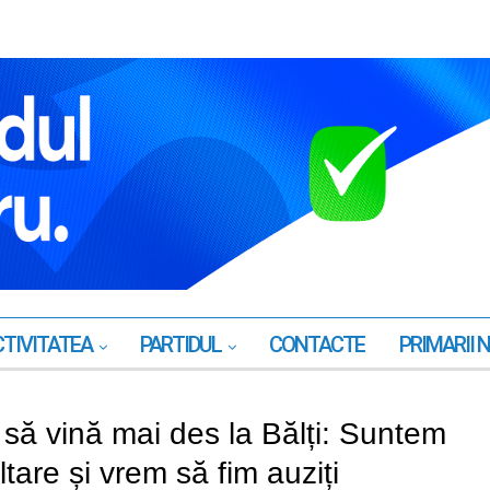
TIVITATEA
PARTIDUL
CONTACTE
PRIMARII 
e să vină mai des la Bălți: Suntem
tare și vrem să fim auziți