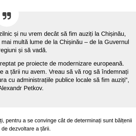
lnic și nu vrem decât să fim auziți la Chișinău,
ă mai multă lume de la Chișinău – de la Guvernul
regiuni și să vadă.
îndreptat pe proiecte de modernizare europeană.
re a țării nu avem. Vreau să vă rog să îndemnați
 cu administrațiile publice locale să fim auziți”,
Alexandr Petkov.
ălți, pentru a se convinge cât de determinați sunt bălțenii
de dezvoltare a țării.