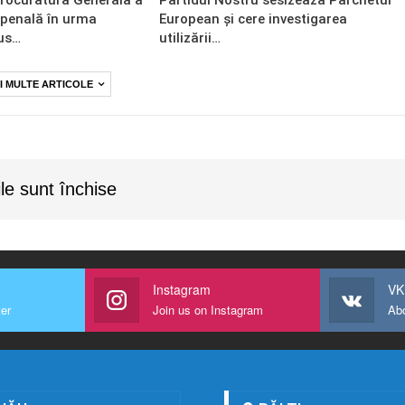
 penală în urma
European și cere investigarea
us…
utilizării…
I MULTE ARTICOLE
le sunt închise
Instagram
VK
ter
Join us on Instagram
Ab