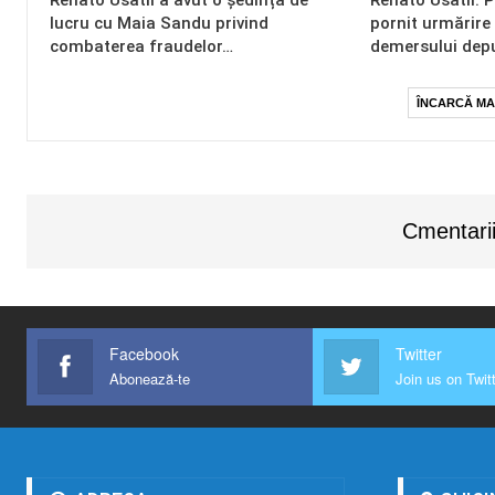
lucru cu Maia Sandu privind
pornit urmărire
combaterea fraudelor…
demersului dep
ÎNCARCĂ MA
Cmentarii
Facebook
Twitter
Abonează-te
Join us on Twit