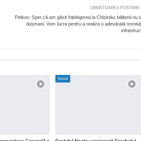
URMĂTOAREA POSTARE
Petkov: Sper că am găsit înțelegerea la Chișinău: bălțenii nu 
dușmani. Vom lucra pentru a realiza o adevărată revoluț
infrastruct
Social
Procuratura Generală a
Partidul Nostru sesizează Parchetul