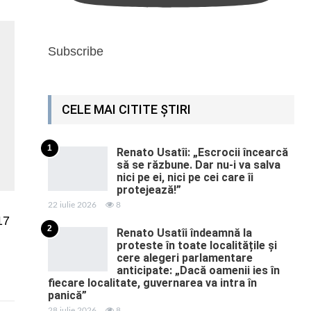
Subscribe
CELE MAI CITITE ȘTIRI
1
Renato Usatîi: „Escrocii încearcă
să se răzbune. Dar nu-i va salva
nici pe ei, nici pe cei care îi
protejează!”
22 iulie 2026
8
17
2
Renato Usatîi îndeamnă la
proteste în toate localitățile și
cere alegeri parlamentare
anticipate: „Dacă oamenii ies în
fiecare localitate, guvernarea va intra în
panică”
28 iulie 2026
8