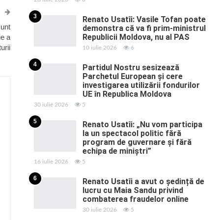
3
Renato Usatîi: Vasile Tofan poate
sunt
demonstra că va fi prim-ministrul
Republicii Moldova, nu al PAS
ie a
urii
10 iulie 2026
6
4
Partidul Nostru sesizează
Parchetul European și cere
investigarea utilizării fondurilor
UE în Republica Moldova
30 iulie 2026
5
5
Renato Usatîi: „Nu vom participa
la un spectacol politic fără
program de guvernare și fără
echipa de miniștri”
16 iulie 2026
5
6
Renato Usatîi a avut o ședință de
lucru cu Maia Sandu privind
combaterea fraudelor online
30 iulie 2026
5