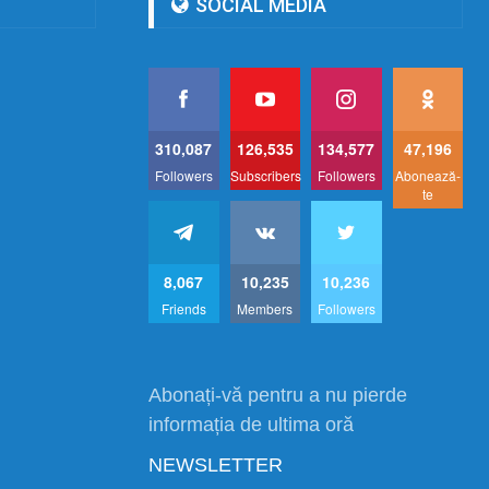
SOCIAL MEDIA
310,087
126,535
134,577
47,196
Followers
Subscribers
Followers
Abonează-
te
8,067
10,235
10,236
Friends
Members
Followers
Abonați-vă pentru a nu pierde
informația de ultima oră
NEWSLETTER