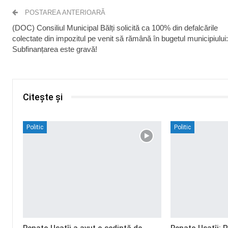
POSTAREA ANTERIOARĂ
(DOC) Consiliul Municipal Bălți solicită ca 100% din defalcările
colectate din impozitul pe venit să rămână în bugetul municipiului:
Subfinanțarea este gravă!
Citește și
Politic
Politic
Renato Usatîi a avut o ședință de
Renato Usatîi: 