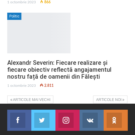
1 octombrie 2023
866
Politic
Alexandr Severin: Fiecare realizare și
fiecare obiectiv reflectă angajamentul
nostru față de oamenii din Fălești
1 octombrie 2023
2.811
ARTICOLE MAI VECHI
ARTICOLE NOI
Facebook
Twitter
Instagram
VK
ok.r
Abonează-te
Join us on Twitter
Join us on Instagram
Abonează-te
Abon