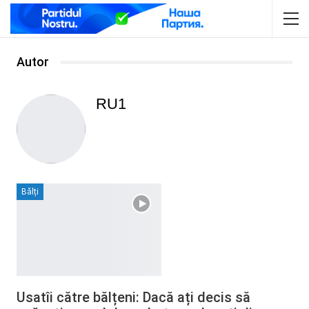
Autor
RU1
Bălți
Usatîi către bălțeni: Dacă ați decis să