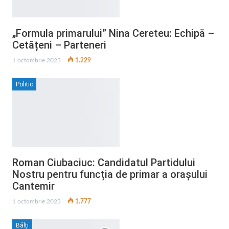
„Formula primarului” Nina Cereteu: Echipă –
Cetățeni – Parteneri
1 octombrie 2023
1.229
Politic
Roman Ciubaciuc: Candidatul Partidului
Nostru pentru funcția de primar a orașului
Cantemir
1 octombrie 2023
1.777
Bălți