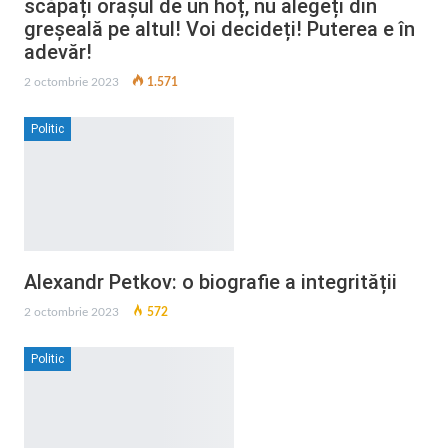
scăpați orașul de un hoț, nu alegeți din
greșeală pe altul! Voi decideți! Puterea e în
adevăr!
2 octombrie 2023
1.571
Politic
Alexandr Petkov: o biografie a integrității
2 octombrie 2023
572
Politic