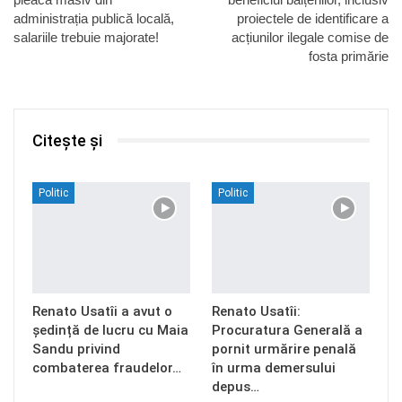
administrația publică locală,
proiectele de identificare a
salariile trebuie majorate!
acțiunilor ilegale comise de
fosta primărie
Citește și
Politic
Politic
Renato Usatîi a avut o
Renato Usatîi:
ședință de lucru cu Maia
Procuratura Generală a
Sandu privind
pornit urmărire penală
combaterea fraudelor…
în urma demersului
depus…