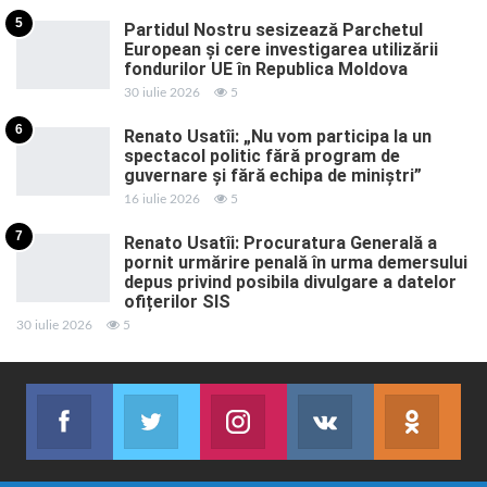
5
Partidul Nostru sesizează Parchetul
European și cere investigarea utilizării
fondurilor UE în Republica Moldova
30 iulie 2026
5
6
Renato Usatîi: „Nu vom participa la un
spectacol politic fără program de
guvernare și fără echipa de miniștri”
16 iulie 2026
5
7
Renato Usatîi: Procuratura Generală a
pornit urmărire penală în urma demersului
depus privind posibila divulgare a datelor
ofițerilor SIS
30 iulie 2026
5
Facebook
Twitter
Instagram
VK
ok.r
Abonează-te
Join us on Twitter
Join us on Instagram
Abonează-te
Abon