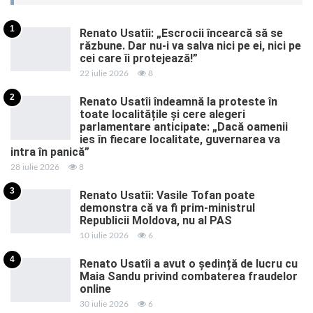
1
Renato Usatîi: „Escrocii încearcă să se
răzbune. Dar nu-i va salva nici pe ei, nici pe
cei care îi protejează!”
22 iulie 2026
8
2
Renato Usatîi îndeamnă la proteste în
toate localitățile și cere alegeri
parlamentare anticipate: „Dacă oamenii
ies în fiecare localitate, guvernarea va
intra în panică”
28 iulie 2026
8
3
Renato Usatîi: Vasile Tofan poate
demonstra că va fi prim-ministrul
Republicii Moldova, nu al PAS
10 iulie 2026
6
4
Renato Usatîi a avut o ședință de lucru cu
Maia Sandu privind combaterea fraudelor
online
30 iulie 2026
6