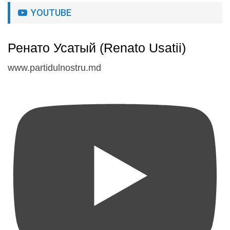
YOUTUBE
Ренато Усатый (Renato Usatii)
www.partidulnostru.md