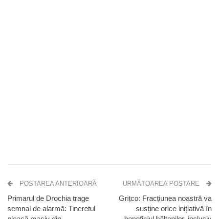
POSTAREA ANTERIOARĂ
URMĂTOAREA POSTARE
Primarul de Drochia trage
Grițco: Fracțiunea noastră va
semnal de alarmă: Tineretul
susține orice inițiativă în
pleacă masiv din
beneficiul bălțenilor, inclusiv