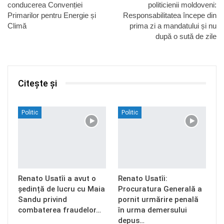
conducerea Convenției
politicienii moldoveni:
Primarilor pentru Energie și
Responsabilitatea începe din
Climă
prima zi a mandatului și nu
după o sută de zile
Citește și
Politic
Politic
Renato Usatîi a avut o
Renato Usatîi:
ședință de lucru cu Maia
Procuratura Generală a
Sandu privind
pornit urmărire penală
combaterea fraudelor…
în urma demersului
depus…