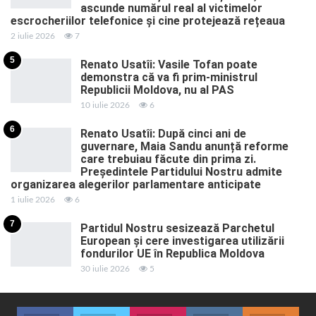
ascunde numărul real al victimelor
escrocheriilor telefonice și cine protejează rețeaua
2 iulie 2026
7
5
Renato Usatîi: Vasile Tofan poate
demonstra că va fi prim-ministrul
Republicii Moldova, nu al PAS
10 iulie 2026
6
6
Renato Usatîi: După cinci ani de
guvernare, Maia Sandu anunță reforme
care trebuiau făcute din prima zi.
Președintele Partidului Nostru admite
organizarea alegerilor parlamentare anticipate
1 iulie 2026
6
7
Partidul Nostru sesizează Parchetul
European și cere investigarea utilizării
fondurilor UE în Republica Moldova
30 iulie 2026
5