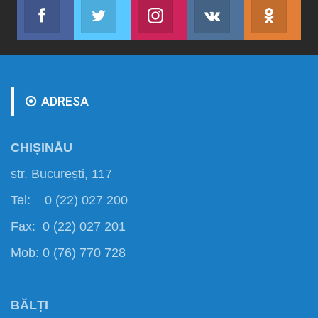
Facebook
Twitter
Instagram
VK
ok.r
Abonează-te
Join us on Twitter
Join us on Instagram
Abonează-te
Abon
ADRESA
CHIȘINĂU
str. București, 117
Tel: 0 (22) 027 200
Fax: 0 (22) 027 201
Mob: 0 (76) 770 728
BĂLȚI