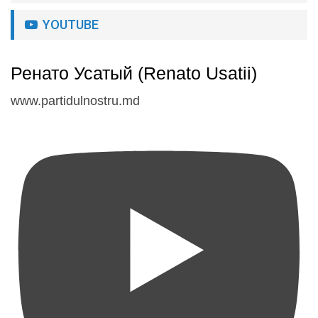
YOUTUBE
Ренато Усатый (Renato Usatii)
www.partidulnostru.md