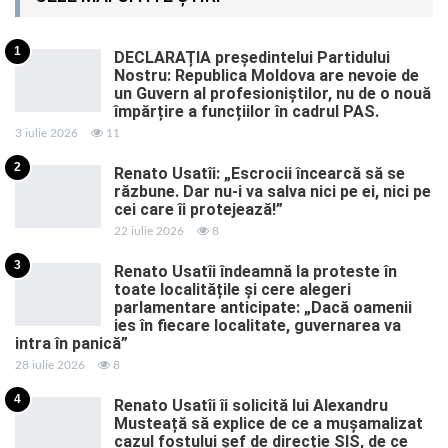
1
DECLARAȚIA președintelui Partidului
Nostru: Republica Moldova are nevoie de
un Guvern al profesioniștilor, nu de o nouă
împărțire a funcțiilor în cadrul PAS.
3 iulie 2026
11
2
Renato Usatîi: „Escrocii încearcă să se
răzbune. Dar nu-i va salva nici pe ei, nici pe
cei care îi protejează!”
22 iulie 2026
8
3
Renato Usatîi îndeamnă la proteste în
toate localitățile și cere alegeri
parlamentare anticipate: „Dacă oamenii
ies în fiecare localitate, guvernarea va
intra în panică”
28 iulie 2026
8
4
Renato Usatîi îi solicită lui Alexandru
Musteață să explice de ce a mușamalizat
cazul fostului șef de direcție SIS, de ce