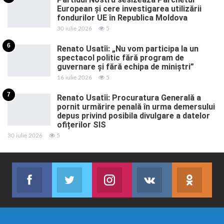
European și cere investigarea utilizării
fondurilor UE în Republica Moldova
30 iulie 2026
5
6
Renato Usatîi: „Nu vom participa la un
spectacol politic fără program de
guvernare și fără echipa de miniștri”
16 iulie 2026
5
7
Renato Usatîi: Procuratura Generală a
pornit urmărire penală în urma demersului
depus privind posibila divulgare a datelor
ofițerilor SIS
30 iulie 2026
5
Facebook
Twitter
Instagram
VK
ok.r
Abonează-te
Join us on Twitter
Join us on Instagram
Abonează-te
Abon