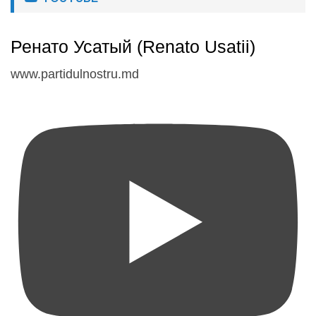
Ренато Усатый (Renato Usatii)
www.partidulnostru.md