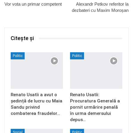
Vor vota un primar competent
Alexandr Petkov referitor la
dezbateri cu Maxim Moroșan
Citește și
Politic
Politic
Renato Usatîi a avut o
Renato Usatîi:
ședință de lucru cu Maia
Procuratura Generală a
Sandu privind
pornit urmărire penală
combaterea fraudelor…
în urma demersului
depus…
Social
Politic