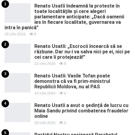
1
Renato Usatîi îndeamnă la proteste în
toate localitățile și cere alegeri
parlamentare anticipate: „Dacă oamenii
ies în fiecare localitate, guvernarea va
intra în panică”
28 iulie 2026
8
2
Renato Usatîi: „Escrocii încearcă să se
răzbune. Dar nu-i va salva nici pe ei, nici pe
cei care îi protejează!”
22 iulie 2026
8
3
Renato Usatîi: Vasile Tofan poate
demonstra că va fi prim-ministrul
Republicii Moldova, nu al PAS
10 iulie 2026
6
4
Renato Usatîi a avut o ședință de lucru cu
Maia Sandu privind combaterea fraudelor
online
30 iulie 2026
6
5
Partidul Nostru sesizează Parchetul