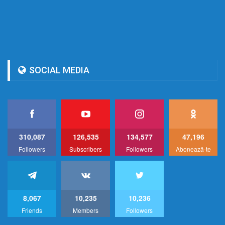
SOCIAL MEDIA
310,087
126,535
134,577
47,196
Followers
Subscribers
Followers
Abonează-te
8,067
10,235
10,236
Friends
Members
Followers